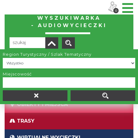
0
WYSZUKIWARKA
- AUDIOWYCIECZKI
Region Turystyczny / Szlak Tematyczny
Brak wyników
Miejscowość
OBIEKTY I MIEJSCA
TRASY
WIRTUALNE WYCIECZKI