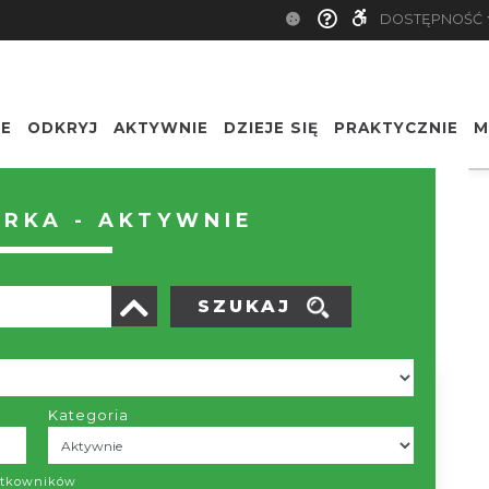
DOSTĘPNOŚĆ
IE
ODKRYJ
AKTYWNIE
DZIEJE SIĘ
PRAKTYCZNIE
M
Nazwa
RKA - AKTYWNIE
SZUKAJ
Kategoria
 wyników
żytkowników