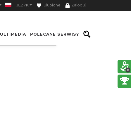
JĘZYK
Ulubione
Zaloguj
ULTIMEDIA
POLECANE SERWISY
Opcje
0