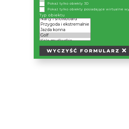
Pokaż tylko obiekty 3D
Pokaż tylko obiekty posiadające wirtualne w
Typ obiektu
WYCZYŚĆ
FORMULARZ