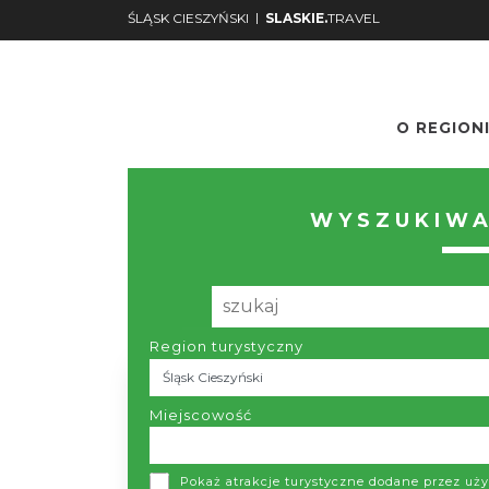
|
ŚLĄSK CIESZYŃSKI
SLASKIE.
TRAVEL
O REGION
Nr.
Podgląd
WYSZUKIWA
Region turystyczny
Miejscowość
Brak
Pokaż atrakcje turystyczne dodane przez u