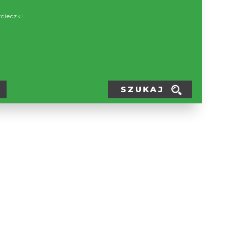
kie (Zbiornik Goczałkowicki) – to zaporowy zbiornik na
ycieczki
1956 roku. Jego maksymalna powierzchnia wynosi 3200
kowita ok. 168 mln m³. Długość zapory - 2980 m. Jest
yjny zaopatrujący w wodę część Górnośląskiego Okręgu
DODAJ DO PLANERA
rócz zaopatrzenia w wodę pełni on także funkcje
arcze (gospodarka rybacka).
SZUKAJ