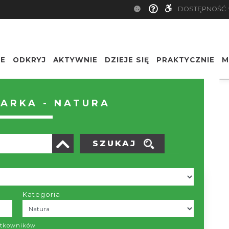
DOSTĘPNOŚĆ
IE
ODKRYJ
AKTYWNIE
DZIEJE SIĘ
PRAKTYCZNIE
M
Nazwa
ARKA - NATURA
SZUKAJ
POBIERZ LISTĘ
Kategoria
łkowickie
ój
żytkowników