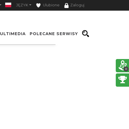
JĘZYK
Ulubione
Zaloguj
ULTIMEDIA
POLECANE SERWISY
Opcje
0