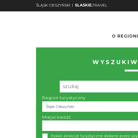
|
ŚLĄSK CIESZYŃSKI
SLASKIE.
TRAVEL
O REGION
Nr.
Podgląd
WYSZUKIW
Region turystyczny
Liczba elementów:
1
Miejscowość
Jezioro Gocza
Goczałkowice-Zdr
Pokaż atrakcje turystyczne dodane przez u