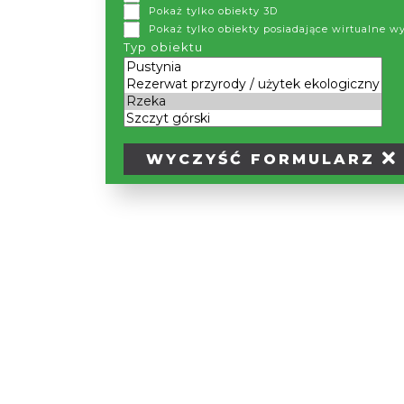
Pokaż tylko obiekty 3D
Jezioro Goczałkowic
Pokaż tylko obiekty posiadające wirtualne w
Wiśle utworzony w 
Typ obiektu
ha, a pojemność cał
to zbiornik retenc
więcej >>
Przemysłowego. P
retencyjne i gospod
WYCZYŚĆ
FORMULARZ