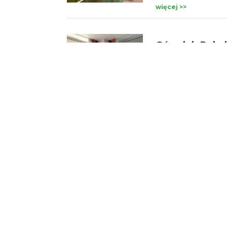
więcej >>
Ośrodek Rehab
Ustroń
Ośrodek Muflon, to
w górach. Obiekt z
Śląskiego, malow
wypoczynkowej Zawo
więcej >>
Sanatorium Uz
Ustroń
Sanatorium Orlik p
wyposażony jest w pe
swoim gościom: res
piłkarzyki, basen kr
więcej >>