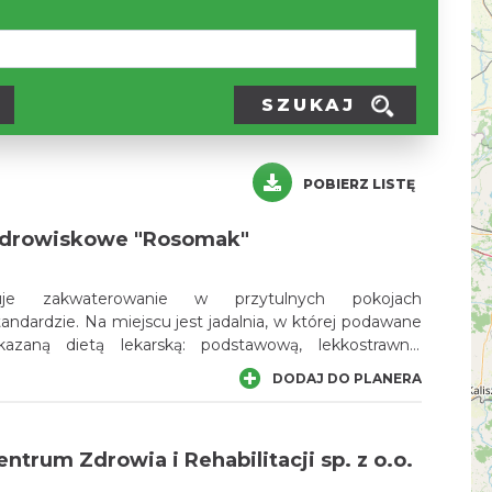
SZUKAJ
POBIERZ LISTĘ
zdrowiskowe "Rosomak"
uje zakwaterowanie w przytulnych pokojach
ndardzie. Na miejscu jest jadalnia, w której podawane
azaną dietą lekarską: podstawową, lekkostrawną,
(cukrzycowa), małoenergetyczną (1200 kalorii).
DODAJ DO PLANERA
entrum Zdrowia i Rehabilitacji sp. z o.o.