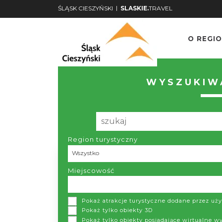
|
ŚLĄSK CIESZYŃSKI
SLASKIE.
TRAVEL
O REGIO
WYSZUKIWA
Region turystyczny
Region turystyczny
Wszystko
Miejscowość
Pokaż atrakcje turystyczne dodane przez u
Pokaż tylko obiekty 3D
Pokaż tylko obiekty posiadające wirtualne w