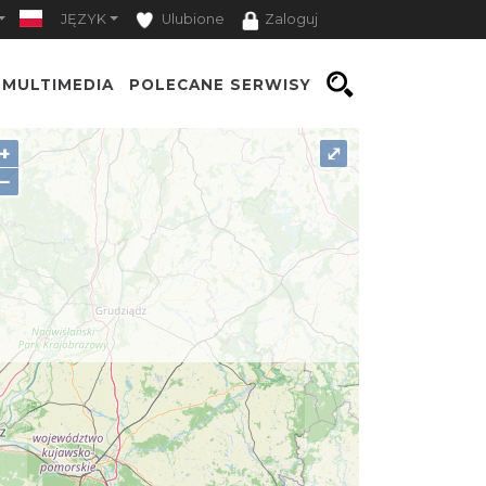
JĘZYK
Ulubione
Zaloguj
MULTIMEDIA
POLECANE SERWISY
+
⤢
−