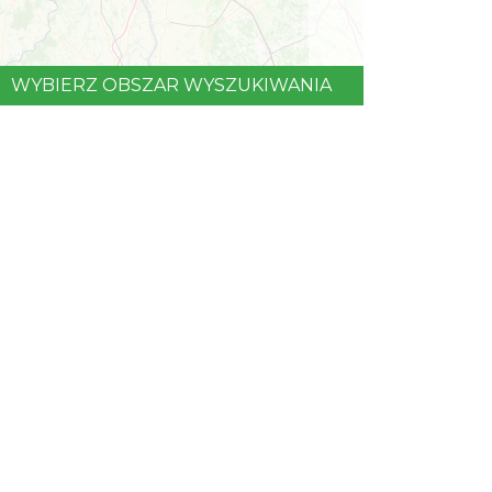
WYBIERZ OBSZAR WYSZUKIWANIA
©
OpenStreetMap
contributors.