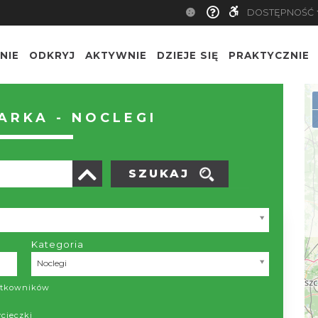
DOSTĘPNOŚĆ
NIE
ODKRYJ
AKTYWNIE
DZIEJE SIĘ
PRAKTYCZNIE
RKA - NOCLEGI
SZUKAJ
Kategoria
Kategoria
Noclegi
żytkowników
ycieczki