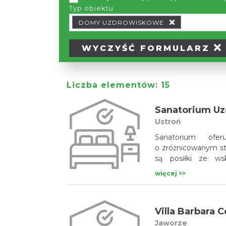
Typ obiektu
Typ obiektu Typ wypożyczalni
DOMY UZDROWISKOWE
WYCZYŚĆ
FORMULARZ
Liczba elementów:
15
Sanatorium U
Ustroń
Sanatorium ofer
o zróżnicowanym sta
są posiłki ze wsk
małowęglowodanową 
więcej >>
Villa Barbara C
Jaworze