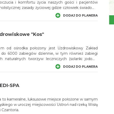
oczucia i komfortu życia naszych gości i pacjentów
olistycznej zasady życiowej gdzie człowiek świadomy
mysłu, emocji i ducha.
DODAJ DO PLANERA
drowiskowe "Kos"
 m od ośrodka położony jest Uzdrowiskowy Zakład
h naturalnych tworzyw leczniczych (solanki jodowo
ny) oraz krioterapia ogólnoustrojowa.
DODAJ DO PLANERA
DI-SPA
 to kameralne, luksusowe miejsce położone w samym
skiego w uroczej miejscowości Ustroń nad rzeką Wisłą
 Czantoria.