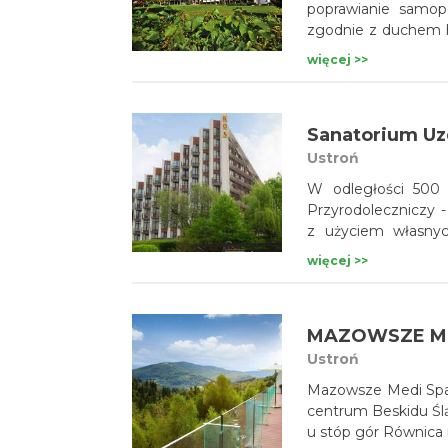
poprawianie samop
zgodnie z duchem h
składa się z ciała, u
więcej >>
Sanatorium Uz
Ustroń
W odległości 500
Przyrodoleczniczy - do 6000 zabiegów dziennie, w tym również zabiegi
z użyciem własnyc
bromowej czy borowi
więcej >>
MAZOWSZE ME
Ustroń
Mazowsze Medi Spa
centrum Beskidu Ślą
u stóp gór Równica i