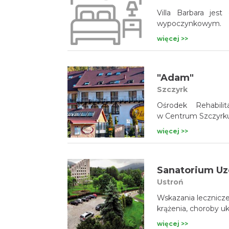
Villa Barbara jest
wypoczynkowym.
więcej >>
"Adam"
Szczyrk
Ośrodek Rehabili
w Centrum Szczyrk
więcej >>
Sanatorium U
Ustroń
Wskazania lecznicze
krążenia, choroby 
więcej >>