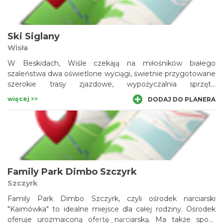
Ski Siglany
Wisła
W Beskidach, Wiśle czekają na miłośników białego
szaleństwa dwa oświetlone wyciągi, świetnie przygotowane
szerokie trasy zjazdowe, wypożyczalnia sprzętu
narciarskiego oraz doświadczony serwis, karczma drewniana
więcej >>
DODAJ DO PLANERA
i przestronny darmowy parking.
Family Park Dimbo Szczyrk
Szczyrk
Family Park Dimbo Szczyrk, czyli ośrodek narciarski
"Kaimówka" to idealne miejsce dla całej rodziny. Ośrodek
oferuje urozmaiconą ofertę narciarską. Ma także spore