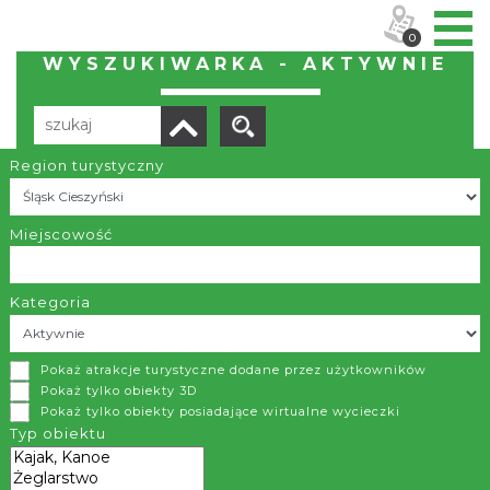
0
WYSZUKIWARKA - AKTYWNIE
Region turystyczny
Liczba elementów:
35
POBIERZ LISTĘ
Miejscowość
Kategoria
Trasy narciarstwa biegowego - Kubalonka
Pokaż atrakcje turystyczne dodane przez użytkowników
Istebna
Pokaż tylko obiekty 3D
Pokaż tylko obiekty posiadające wirtualne wycieczki
Kubalonka (761 m n.p.m.) jest jedną z popularnych przełęczy
Typ obiektu
w Beskidzie Śląskim, oddzielającą pasmo Baraniej Góry i
Skrzycznego od pasma Czantorii i Stożka. Przez przełęcz