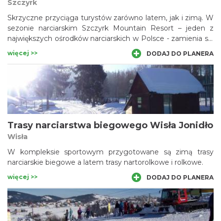
Szczyrk
Skrzyczne przyciąga turystów zarówno latem, jak i zimą. W
sezonie narciarskim Szczyrk Mountain Resort – jeden z
największych ośrodków narciarskich w Polsce - zamienia się
w raj dla miłośników białego szaleństwa, a latem okoliczne
więcej >>
DODAJ DO PLANERA
szlaki oblegane są przez zapalonych rowerzystów i
turystów pieszych.
Trasy narciarstwa biegowego Wisła Jonidło
Wisła
W kompleksie sportowym przygotowane są zimą trasy
narciarskie biegowe a latem trasy nartorolkowe i rolkowe.
więcej >>
DODAJ DO PLANERA