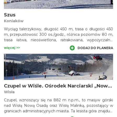
Szus
Koniaków
Wyciąg talerzykowy, długość 450 m, trasa o długości 450
m, przepustowość 300 os./godz., różnica poziomów 80 m,
trasa łatwa, nieoświetlona, ratrakowana, wypożyczalnia
sprzętu narciarskiego, punkt gastronomiczny, noclegi.
więcej >>
DODAJ DO PLANERA
Czupel w Wiśle. Ośrodek Narciarski „Nowa Osada”.
Wisła
Czupel, wznoszący się na 882 m n.p.m., to masyw górski
nad Wisłą Nową Osadą oraz Wisłą Malinką, pozostający w
granicach administracyjnych miasta. Ta lesista góra znajduje
się w pasemku, które odgałęzia się od szczytu