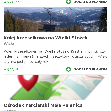
więcej >>
DODAJ DO PLANERA
Smerekowiec (853 m n.p.m.), leżącego z kolei w dłuższym
grzbiecie, ciągnącym się od rejonu Przełęczy Salmopolskiej
przez Trzy Kopce Wislańskie w kierunku Równicy. Na
południowo-zachodnich zboczach Czupla zlokalizowany jest
znany środek narciarski.
Kolej krzesełkowa na Wielki Stożek
Wisła
Kolej krzesełkowa na Wielki Stożek (998 m.n.p.m.), czyli
jeden z najważniejszych szczytów otaczających Wisłę
czynna jest przez cały rok.
więcej >>
DODAJ DO PLANERA
Ośrodek narciarski Mała Palenica