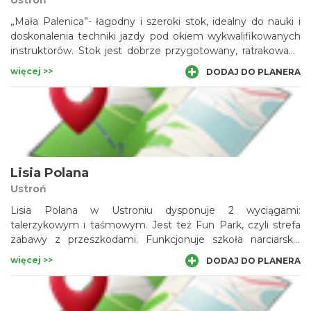
Ustroń
„Mała Palenica”- łagodny i szeroki stok, idealny do nauki i
doskonalenia techniki jazdy pod okiem wykwalifikowanych
instruktorów. Stok jest dobrze przygotowany, ratrakowany
oraz oświetlony (długość 430 m), na szczyt którego
więcej >>
DODAJ DO PLANERA
zawiezie narciarzy dwuosobowy orczyk.
Lisia Polana
Ustroń
Lisia Polana w Ustroniu dysponuje 2 wyciągami:
talerzykowym i taśmowym. Jest też Fun Park, czyli strefa
zabawy z przeszkodami. Funkcjonuje szkoła narciarska,
wypożyczalnia i punkt gastronomiczny.
więcej >>
DODAJ DO PLANERA