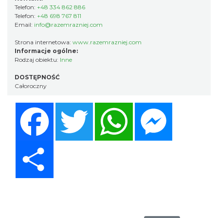
Telefon:
+48 334 862 886
Telefon:
+48 698 767 811
Email:
info@razemrazniej.com
Strona internetowa:
www.razemrazniej.com
Informacje ogólne:
Rodzaj obiektu:
Inne
DOSTĘPNOŚĆ
Całoroczny
Facebook
Twitter
WhatsApp
Messenger
Share