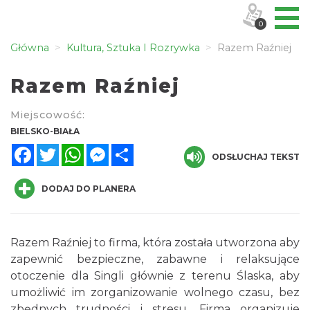
0
Główna
Kultura, Sztuka I Rozrywka
Razem Raźniej
Razem Raźniej
Miejscowość:
BIELSKO-BIAŁA
Facebook
Twitter
WhatsApp
Messenger
Share
ODSŁUCHAJ TEKST
DODAJ DO PLANERA
Razem Raźniej to firma, która została utworzona aby
zapewnić bezpieczne, zabawne i relaksujące
otoczenie dla Singli głównie z terenu Ślaska, aby
umożliwić im zorganizowanie wolnego czasu, bez
zbędnych trudności i stresu. Firma organizuje