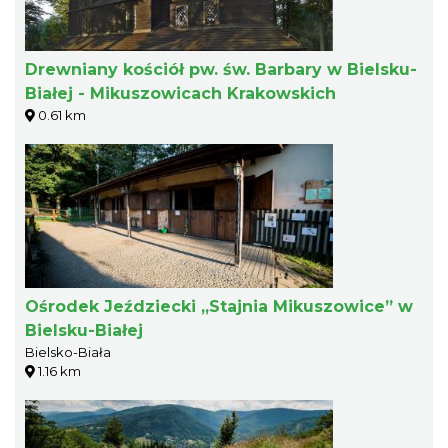
Drewniany kościół pw. św. Barbary w Bielsku-
Białej - Mikuszowicach Krakowskich
0.61 km
Ośrodek Jeździecki „Stajnia Mikuszowice” w
Bielsku-Białej
Bielsko-Biała
1.16 km