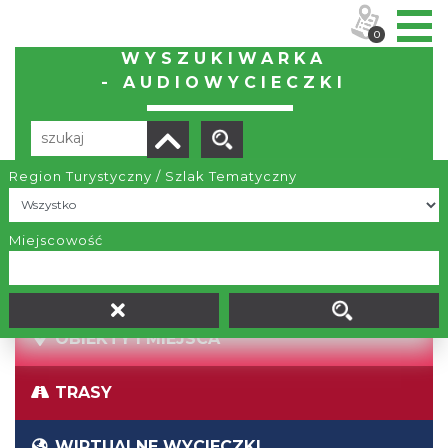
0
WYSZUKIWARKA
- AUDIOWYCIECZKI
Region Turystyczny / Szlak Tematyczny
Brak wyników
Miejscowość
OBIEKTY I MIEJSCA
TRASY
WIRTUALNE WYCIECZKI