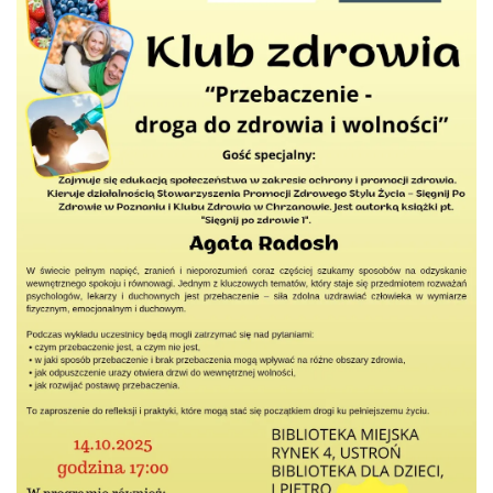
Sierpniowe zwiedzanie Dworku
Myśliwskiego
Brenna
6.38 km
2026-08-11
Akcja Przewodnik Czeka
Wisła