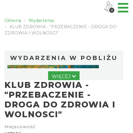
0
Główna
Wydarzenia
KLUB ZDROWIA - "PRZEBACZENIE - DROGA DO
ZDROWIA I WOLNOSCI"
WYDARZENIA W POBLIŻU
WIĘCEJ
KLUB ZDROWIA -
"PRZEBACZENIE -
DROGA DO ZDROWIA I
WOLNOSCI"
Wakacyjna Potańcówka na Czantorii
Ustroń
2.57 km
2026-08-15
Miejscowość: