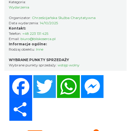
Kategoria:
Święto Zielin - wykład i warsztaty: bukiety
Wydarzenia
na Zielną
Brenna
Organizator:
Chrześcijańska Służba Charytatywna
6.56 km
2026-08-14
Data wydarzenia:
14/10/2025
Kontakt:
Telefon:
+48 223 131 425
Email:
biuro@bliskoserca.pl
Informacje ogólne:
Rodzaj obiektu:
Inne
WYBRANE PUNKTY SPRZEDAŻY
Wybrane punkty sprzedaży:
wstęp wolny
Facebook
Twitter
WhatsApp
Messenger
Festiwal Zderzenia Gatunków & Moto
Granda 2026
Brenna
6.56 km
2026-08-07
Share