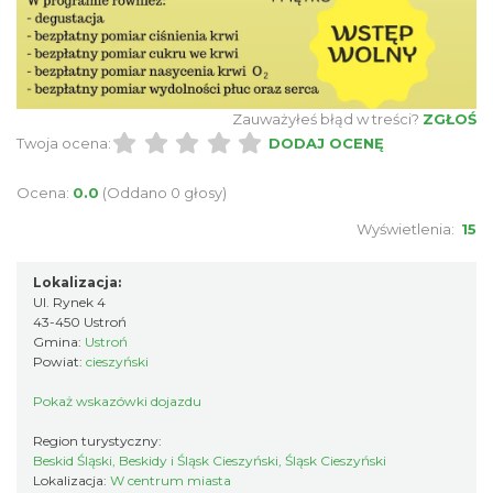
6.54 km
2026-08-16
Zauważyłeś błąd w treści?
ZGŁOŚ
Twoja ocena:
DODAJ OCENĘ
Ocena:
0.0
(Oddano 0 głosy)
Święto Zielin - Koncert zespołu "Trzy
Wyświetlenia:
15
Struny"
Brenna
Lokalizacja:
6.56 km
2026-08-14
Ul. Rynek 4
43-450 Ustroń
Gmina:
Ustroń
Powiat:
cieszyński
Pokaż wskazówki dojazdu
Region turystyczny:
Beskid Śląski, Beskidy i Śląsk Cieszyński, Śląsk Cieszyński
Lokalizacja:
W centrum miasta