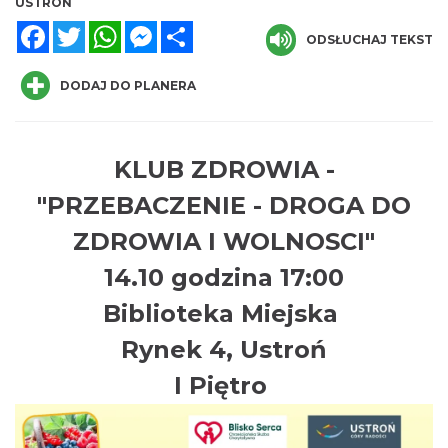
USTROŃ
Facebook
Twitter
WhatsApp
Messenger
Share
ODSŁUCHAJ TEKST
DODAJ DO PLANERA
KLUB ZDROWIA -
Memoriał im. Jana Śliwki
5.14 km
2026-08-22
"PRZEBACZENIE - DROGA DO
ZDROWIA I WOLNOSCI"
14.10 godzina 17:00
Biblioteka Miejska
Rynek 4, Ustroń
Zlot Pojazdów Zabytkowych
I Piętro
Górki Wielkie
6.07 km
2026-08-16