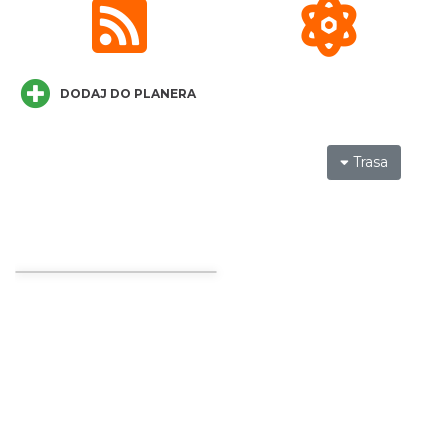
Wieczór uwielbienia w jedności na
DODAJ DO PLANERA
Mołczynie
Dzięgielów
6.67 km
2026-08-22
Trasa
Cross Bike Dzięgielów 2026
Dzięgielów
6.83 km
2026-09-05