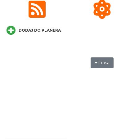
DODAJ DO PLANERA
LOVE SONGS-historie miłosne zapisane w
muzyce
Cieszyn
0.21 km
2026-10-24
Trasa
Cieszyn
0.29 km
2026-08-08