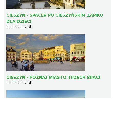
CIESZYN - SPACER PO CIESZYŃSKIM ZAMKU
Cieszyn
0.41 km
2026-09-05
DLA DZIECI
ODSŁUCHAJ
Cieszyn
0.41 km
2026-09-19
CIESZYN - POZNAJ MIASTO TRZECH BRACI
ODSŁUCHAJ