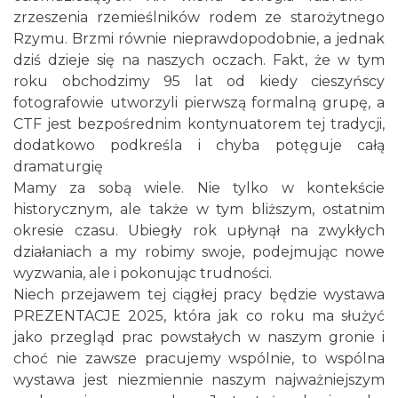
zrzeszenia rzemieślników rodem ze starożytnego
Rzymu. Brzmi równie nieprawdopodobnie, a jednak
dziś dzieje się na naszych oczach. Fakt, że w tym
roku obchodzimy 95 lat od kiedy cieszyńscy
fotografowie utworzyli pierwszą formalną grupę, a
CTF jest bezpośrednim kontynuatorem tej tradycji,
Cieszyn
0.11 km
2026-08-16
dodatkowo podkreśla i chyba potęguje całą
dramaturgię
Mamy za sobą wiele. Nie tylko w kontekście
historycznym, ale także w tym bliższym, ostatnim
okresie czasu. Ubiegły rok upłynął na zwykłych
działaniach a my robimy swoje, podejmując nowe
wyzwania, ale i pokonując trudności.
Niech przejawem tej ciągłej pracy będzie wystawa
Cieszyn
PREZENTACJE 2025, która jak co roku ma służyć
0.11 km
2026-08-23
jako przegląd prac powstałych w naszym gronie i
choć nie zawsze pracujemy wspólnie, to wspólna
wystawa jest niezmiennie naszym najważniejszym