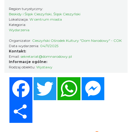
Region turystyczny:
Beskidy i Śląsk Cieszyński, Śląsk Cieszyński
Koncert KARUZELA GNA
Lokalizacja:
W centrum miasta
Cieszyn
Kategoria:
0.21 km
2026-09-20
Wydarzenia
Organizator:
Cieszyński Ośrodek Kultury "Dom Narodowy" - COK
Data wydarzenia:
04/11/2025
Kontakt:
Email:
sekretariat@domnarodowy.pl
Informacje ogólne:
Rodzaj obiektu:
Wystawy
Facebook
Twitter
WhatsApp
Messenger
Mozaika Folkloru II – Spotkanie trzech
kultur
Cieszyn
Share
0.21 km
2026-09-12