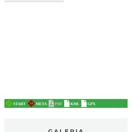
Patroni cieszyńskich ulic - wystawa
Cieszyn
0.29 km
2026-07-03
Ślad. Litera. Piksel. Wystawa z okazji 30-
lecia Muzeum Drukarstwa w Cieszynie
Cieszyn
0.32 km
2026-07-01
GALERIA