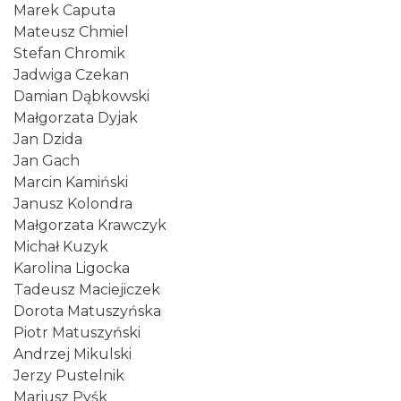
Marek Caputa
Mateusz Chmiel
Stefan Chromik
Cieszyn
Jadwiga Czekan
0.18 km
2026-08-16
Damian Dąbkowski
Małgorzata Dyjak
Jan Dzida
Jan Gach
Marcin Kamiński
Janusz Kolondra
Małgorzata Krawczyk
Michał Kuzyk
Cieszyn
Karolina Ligocka
0.18 km
2026-08-23
Tadeusz Maciejiczek
Dorota Matuszyńska
Piotr Matuszyński
Andrzej Mikulski
Jerzy Pustelnik
Mariusz Pyśk