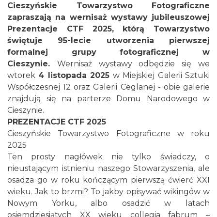
Cieszyńskie Towarzystwo Fotograficzne
zapraszają na wernisaż wystawy jubileuszowej
Prezentacje CTF 2025, którą Towarzystwo
świętuje 95-lecie utworzenia pierwszej
formalnej grupy fotograficznej w
Cieszynie.
Wernisaż wystawy odbędzie się we
wtorek
4 listopada 2025
w Miejskiej Galerii Sztuki
Cieszyn
Współczesnej 12 oraz Galerii Ceglanej - obie galerie
0.06 km
2026-08-28
znajdują się na parterze Domu Narodowego w
Cieszynie.
PREZENTACJE CTF 2025
Cieszyńskie Towarzystwo Fotograficzne w roku
2025
Ten prosty nagłówek nie tylko świadczy, o
nieustającym istnieniu naszego Stowarzyszenia, ale
osadza go w roku kończącym pierwszą ćwierć XXI
Cieszyn
wieku. Jak to brzmi? To jakby opisywać wikingów w
0.11 km
2026-08-09
Nowym Yorku, albo osadzić w latach
osiemdziesiątych XX wieku collegia fabrum –