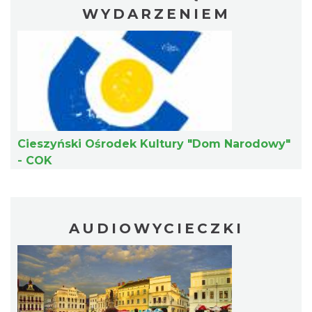
WYDARZENIEM
Cieszyn
0.41 km
2026-08-21
Cieszyński Ośrodek Kultury "Dom Narodowy"
- COK
AUDIOWYCIECZKI
Cieszyn
0.41 km
2026-08-28