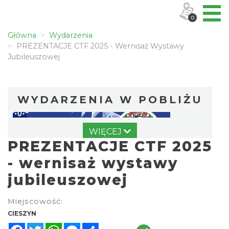
0
Główna
Wydarzenia
PREZENTACJE CTF 2025 - Wernisaż Wystawy
Jubileuszowej
WYDARZENIA W POBLIŻU
WIĘCEJ
PREZENTACJE CTF 2025
- wernisaż wystawy
jubileuszowej
Wystawa: Z ONDRASZKIEM PRZEZ DEKADY
Miejscowość:
60-lecie Turystycznego Klubu Kolarskiego
CIESZYN
Cieszyn
PTTK "Ondraszek"
Facebook
Twitter
WhatsApp
Messenger
Share
0.00 km
2026-05-27