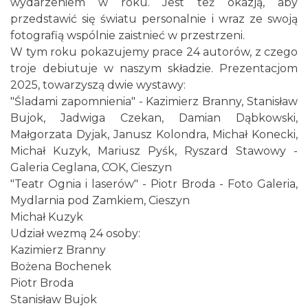
wydarzeniem w roku. Jest też okazją, aby
przedstawić się światu personalnie i wraz ze swoją
fotografią wspólnie zaistnieć w przestrzeni.
W tym roku pokazujemy prace 24 autorów, z czego
troje debiutuje w naszym składzie. Prezentacjom
Cieszyn
2025, towarzyszą dwie wystawy:
0.11 km
2026-08-30
"Śladami zapomnienia" - Kazimierz Branny, Stanisław
Bujok, Jadwiga Czekan, Damian Dąbkowski,
Małgorzata Dyjak, Janusz Kolondra, Michał Konecki,
Michał Kuzyk, Mariusz Pyśk, Ryszard Stawowy -
Galeria Ceglana, COK, Cieszyn
"Teatr Ognia i laserów" - Piotr Broda - Foto Galeria,
Mydlarnia pod Zamkiem, Cieszyn
Michał Kuzyk
Cieszyn
0.18 km
2026-08-09
Udział wezmą 24 osoby:
Kazimierz Branny
Bożena Bochenek
Piotr Broda
Stanisław Bujok