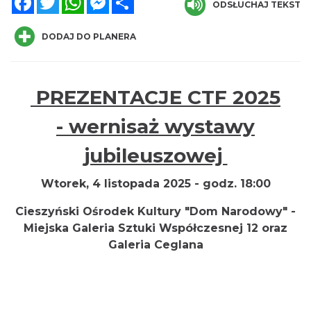
ODSŁUCHAJ TEKST
DODAJ DO PLANERA
PREZENTACJE CTF 2025
-
wernisaż wystawy
INTERPRETACJE "Miesiofoto" - wernisaż
wystawy zdjęć miesiąca Cieszyńskiego
jubileuszowej
Cieszyn
Towarzystwa Fotograficznego
0.00 km
2026-08-07
Wtorek, 4 listopada 2025 - godz. 18:00
Cieszyński Ośrodek Kultury "Dom Narodowy" -
Miejska Galeria Sztuki Współczesnej 12 oraz
Galeria Ceglana
Cieszyn