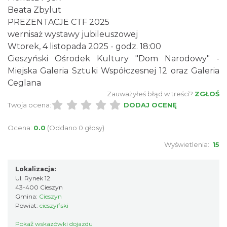
Beata Zbylut
PREZENTACJE CTF 2025
„Daniec kontra Kryszak”
wernisaż wystawy jubileuszowej
Cieszyn
0.21 km
2026-11-08
Wtorek, 4 listopada 2025 - godz. 18:00
Cieszyński Ośrodek Kultury "Dom Narodowy" -
Miejska Galeria Sztuki Współczesnej 12 oraz Galeria
Ceglana
Zauważyłeś błąd w treści?
ZGŁOŚ
Twoja ocena:
DODAJ OCENĘ
Ocena:
0.0
(Oddano 0 głosy)
Spektakl "Tajemnica 16. piętra"
Wyświetlenia:
15
Cieszyn
0.21 km
2026-10-18
Lokalizacja:
Ul. Rynek 12
43-400 Cieszyn
Gmina:
Cieszyn
Powiat:
cieszyński
Pokaż wskazówki dojazdu