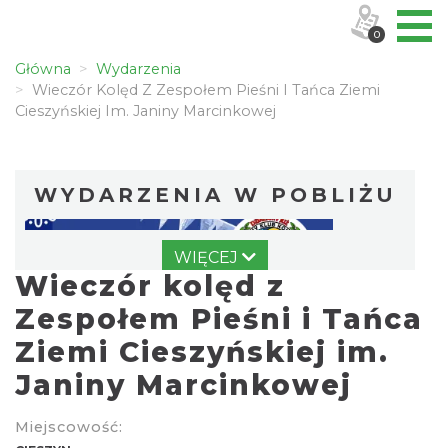
0
Główna
Wydarzenia
Wieczór Kolęd Z Zespołem Pieśni I Tańca Ziemi
Cieszyńskiej Im. Janiny Marcinkowej
WYDARZENIA W POBLIŻU
WIĘCEJ
Wieczór kolęd z
Zespołem Pieśni i Tańca
Ziemi Cieszyńskiej im.
Janiny Marcinkowej
Wystawa: Z ONDRASZKIEM PRZEZ DEKADY
60-lecie Turystycznego Klubu Kolarskiego
Miejscowość:
Cieszyn
PTTK "Ondraszek"
0.00 km
2026-05-27