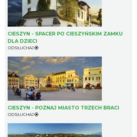
CIESZYN - SPACER PO CIESZYŃSKIM ZAMKU
DLA DZIECI
Ślad. Litera. Piksel. Wystawa z okazji 30-
ODSŁUCHAJ
lecia Muzeum Drukarstwa w Cieszynie
Cieszyn
0.32 km
2026-07-01
CIESZYN - POZNAJ MIASTO TRZECH BRACI
ODSŁUCHAJ
Cieszyn
0.41 km
2026-08-14