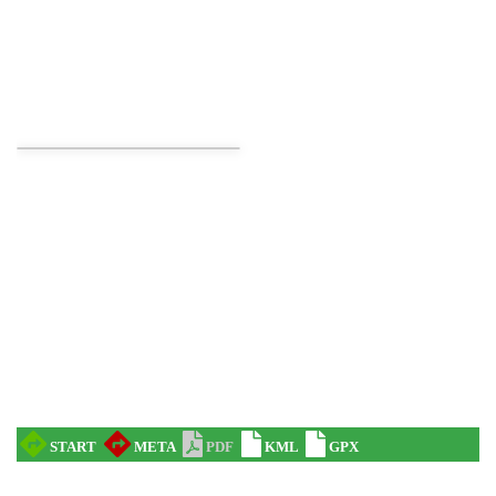
Cieszyn
0.18 km
2026-08-23
Spektakl "Tajemnica 16. piętra"
Cieszyn
0.21 km
2026-10-18