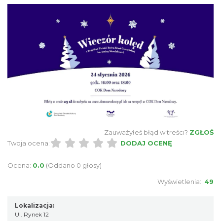
Cieszyn
0.11 km
2026-08-09
Zauważyłeś błąd w treści?
ZGŁOŚ
Twoja ocena:
DODAJ OCENĘ
Ocena:
0.0
(Oddano 0 głosy)
Wyświetlenia:
49
Cieszyn
0.11 km
2026-08-16
Lokalizacja:
Ul. Rynek 12