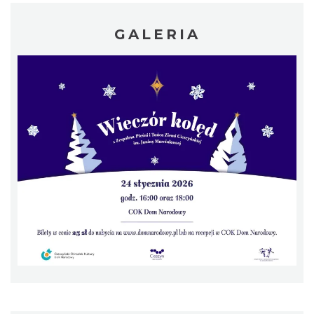
GALERIA
„Daniec kontra Kryszak”
Cieszyn
0.21 km
2026-11-08
Koncert KARUZELA GNA
Cieszyn
0.21 km
2026-09-20