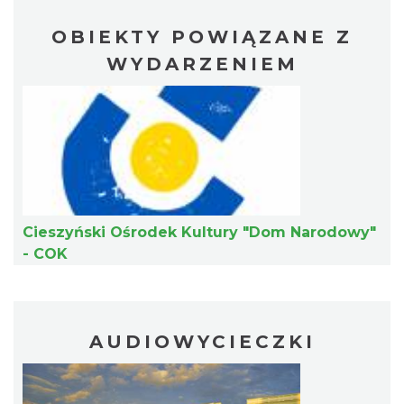
OBIEKTY POWIĄZANE Z
WYDARZENIEM
Mozaika Folkloru II – Spotkanie trzech
kultur
Cieszyn
0.21 km
2026-09-12
Cieszyński Ośrodek Kultury "Dom Narodowy"
- COK
LOVE SONGS-historie miłosne zapisane w
muzyce
AUDIOWYCIECZKI
Cieszyn
0.21 km
2026-10-24