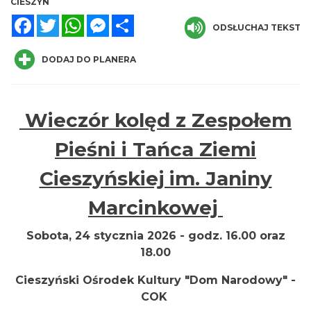
CIESZYN
Facebook
Twitter
WhatsApp
Messenger
Share
ODSŁUCHAJ TEKST
DODAJ DO PLANERA
Wieczór kolęd z Zespołem
INTERPRETACJE "Miesiofoto" - wernisaż
Pieśni i Tańca Ziemi
wystawy zdjęć miesiąca Cieszyńskiego
Cieszyn
Towarzystwa Fotograficznego
Cieszyńskiej im. Janiny
0.00 km
2026-08-07
Marcinkowej
Sobota, 24 stycznia 2026 - godz. 16.00 oraz
18.00
Cieszyński Ośrodek Kultury "Dom Narodowy" -
COK
Cieszyn