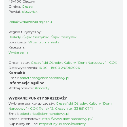
43-400 Cieszyn
Gmina:
Cieszyn
Powiat:
cieszyński
Pokaż wskazówki dojazdu
Region turystyczny:
Beskidy i Śląsk Cieszyński, Śląsk Cieszyński
Cieszyn
Lokalizacja:
W centrum miasta
0.11 km
2026-08-23
Kategoria:
Wydarzenia
Organizator:
Cieszyński Ośrodek Kultury "Dom Narodowy" - COK
Data wydarzenia:
16:00 - 18:00 24/01/2026
Kontakt:
Email:
sekretariat@domnarodowy.pl
Informacje ogólne:
Rodzaj obiektu:
Koncerty
Cieszyn
WYBRANE PUNKTY SPRZEDAŻY
Wybrane punkty sprzedaży:
Cieszyński Ośrodek Kultury "Dom
0.11 km
2026-08-30
Narodowy" - COK Rynek 12, Cieszyn tel. 33 851 07 11
Email:
sekretariat@domnarodowy.pl
Strona internetowa:
http://www.domnarodowy.pl/
Kup bilety on-line:
https://tinyurl.com/cokbilety