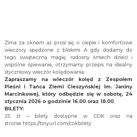
0.06 km
2026-08-14
Zima za oknem aż prosi się o ciepłe i komfortowe
wieczory spędzone z bliskimi. A gdy dodamy do
tego świąteczną magię, radosny śmiech dzieci i
Cieszyn
wspólne śpiewanie, otrzymamy przepis na idealny
0.06 km
2026-08-21
styczniowy wieczór kolędowania.
Zapraszamy na wieczór kolęd z Zespołem
Pieśni i Tańca Ziemi Cieszyńskiej im. Janiny
Marcinkowej, który odbędzie się w sobotę, 24
stycznia 2026 o godzinie 16.00 oraz 18.00
BILETY:
25 zł – bilety dostępne w COK oraz na
stronie
https://tinyurl.com/cokbilety
Cieszyn
0.06 km
2026-08-28