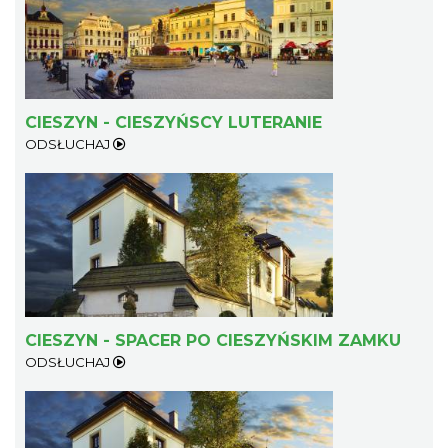
CIESZYN - CIESZYŃSCY LUTERANIE
ODSŁUCHAJ
Cieszyn
0.29 km
2026-08-08
CIESZYN - SPACER PO CIESZYŃSKIM ZAMKU
Patroni cieszyńskich ulic - wystawa
ODSŁUCHAJ
Cieszyn
0.29 km
2026-07-03