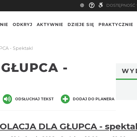
DOSTĘPNOŚĆ
NIE
ODKRYJ
AKTYWNIE
DZIEJE SIĘ
PRAKTYCZNIE
CA - Spektakl
 GŁUPCA -
WY
ger
are
ODSŁUCHAJ TEKST
DODAJ DO PLANERA
OLACJA DLA GŁUPCA - spekta