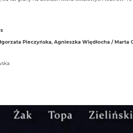
us
ałgorzata Pieczyńska, Agnieszka Więdłocha / Marta 
wska