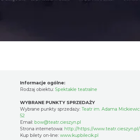
Informacje ogólne:
Rodzaj obiektu:
Spektakle teatralne
WYBRANE PUNKTY SPRZEDAŻY
Wybrane punkty sprzedaży:
Teatr im. Adama Mickiewicza
52
Email:
bow@teatr.cieszyn.pl
Strona internetowa:
http://https://www.teatr.cieszyn.pl/
Kup bilety on-line:
www.kupbilecik.pl