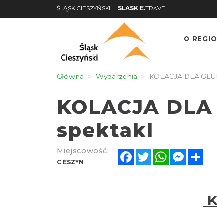
|
ŚLĄSK CIESZYŃSKI
SLASKIE.
TRAVEL
O REGIO
Główna
Wydarzenia
KOLACJA DLA GŁUP
KOLACJA DLA
spektakl
Miejscowość:
Facebook
Twitter
WhatsApp
Messen
Sh
CIESZYN
K