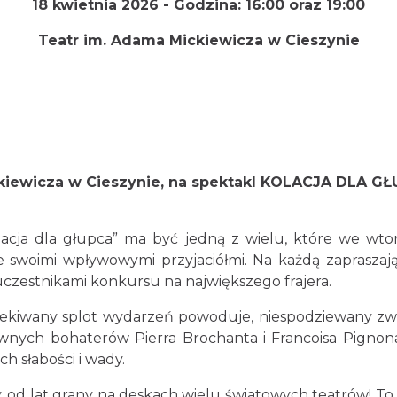
18 kwietnia 2026 -
Godzina:
16:00 oraz 19:00
Teatr im. Adama Mickiewicza w
Cieszynie
iewicza w Cieszynie, na spektakl
KOLACJA DLA GŁUP
lacja dla głupca” ma być jedną z wielu, które we wt
e swoimi wpływowymi przyjaciółmi. Na każdą zaprasza
uczestnikami konkursu na największego frajera.
ekiwany splot wydarzeń powoduje, niespodziewany zwr
ównych bohaterów Pierra Brochanta i Francoisa Pignon
h słabości i wady.
ny, od lat grany na deskach wielu światowych teatrów! T