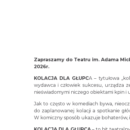
Zapraszamy do Teatru im. Adama Mick
2026r.
KOLACJA DLA GŁUPC
A – tytułowa „ko
wydawca i człowiek sukcesu, urządza z
nieświadomymi niczego obiektami kpin i 
Jak to często w komediach bywa, nieocz
do zaplanowanej kolacji a spotkanie gł
W komiczny sposób ukazuje bohaterów, ic
KOLACJA DLA GŁUPCA
– to hit teatral