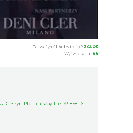
0.24 km
2026-08-16
Cieszyn
0.24 km
2026-08-23
Zauważyłeś błąd w treści?
ZGŁOŚ
Wyświetlenia:
98
Cieszyn
0.24 km
2026-08-30
Cieszyn
0.24 km
2026-09-06
 Cieszyn, Plac Teatralny 1 tel. 33 858 16
Cieszyn
0.24 km
2026-09-13