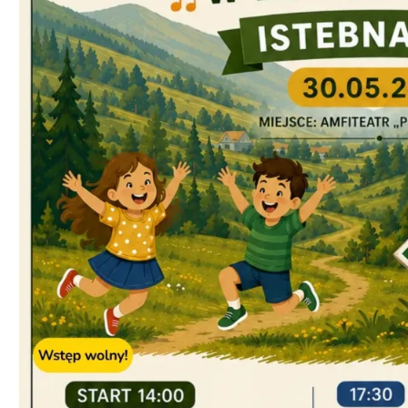
Asyżu
Istebna
0.72 km
2026-08-08
Puchar Złotego Gronia
Istebna
1.65 km
2026-08-23