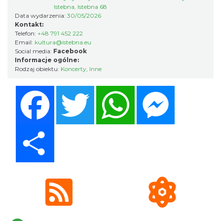
Ustroń
Istebna, Istebna 68
13.16 km
2026-08-15
Data wydarzenia:
30/05/2026
Kontakt:
Telefon:
+48 791 452 222
Email:
kultura@istebna.eu
Social media:
Facebook
Informacje ogólne:
Rodzaj obiektu:
Koncerty
,
Inne
Facebook
Twitter
WhatsApp
Messenger
Warsztaty edukacyjne dla dzieci - owady i
spółka
Share
Szczyrk
13.16 km
2026-08-22