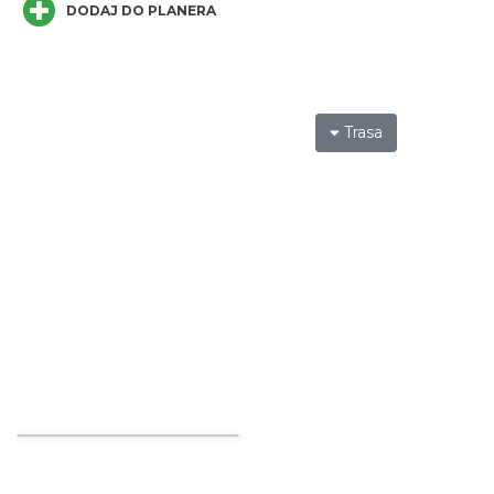
DODAJ DO PLANERA
Dotknij Tradycji - lato w Gminie Brenna
Brenna
15.02 km
2026-06-29
Trasa
Spotkanie z Utopcem na Bajkowym Szlaku
Brenna
15.08 km
2026-08-21