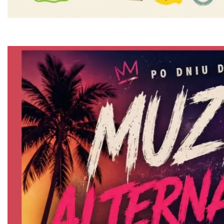
Koniaków
4.09 km
2026-08-15
Ustanowienie Sanktuarium Matki Bożej
Frydeckiej
Jaworzynka
5.17 km
2026-08-22