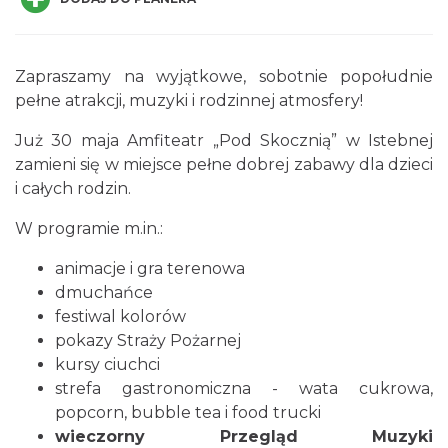
Zapraszamy na wyjątkowe, sobotnie popołudnie
pełne atrakcji, muzyki i rodzinnej atmosfery!
Już 30 maja Amfiteatr „Pod Skocznią” w Istebnej
zamieni się w miejsce pełne dobrej zabawy dla dzieci
Jak czytać las
i całych rodzin.
Istebna
0.38 km
2026-08-25
W programie m.in.:
animacje i gra terenowa
dmuchańce
festiwal kolorów
pokazy Straży Pożarnej
kursy ciuchci
strefa gastronomiczna - wata cukrowa,
III Ogólnopolski Festiwal Folkloru
popcorn, bubble tea i food trucki
Dziecięcego „ Jaworowy Listek”
wieczorny Przegląd Muzyki
Istebna