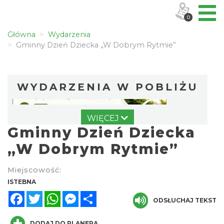
0
Główna
Wydarzenia
Gminny Dzień Dziecka „W Dobrym Rytmie”
WYDARZENIA W POBLIŻU
WIĘCEJ
Gminny Dzień Dziecka
„W Dobrym Rytmie”
Miejscowość:
Robimy budki dla ptaków - zajęcia
ISTEBNA
warsztatowe
Facebook
Twitter
WhatsApp
Messenger
Share
ODSŁUCHAJ TEKST
Istebna
0.34 km
2026-08-27
DODAJ DO PLANERA