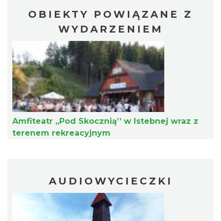
OBIEKTY POWIĄZANE Z
WYDARZENIEM
Festiwal Zderzenia Gatunków & Moto
Granda 2026
Brenna
15.23 km
2026-08-07
Amfiteatr „Pod Skocznią’’ w Istebnej wraz z
terenem rekreacyjnym
AUDIOWYCIECZKI
II Beskidzkie Święto Ziół
Cięcina
16.43 km
2026-08-09