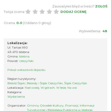
8.63 km
2026-08-09
Zauważyłeś błąd w treści?
ZGŁOŚ
Twoja ocena:
DODAJ OCENĘ
Ocena:
0.0
(Oddano 0 głosy)
Wyświetlenia:
48
Lokalizacja:
Ul. Tartak 990
Akcja Przewodnik Czeka
43-470 Istebna
Wisła
Gmina:
Istebna
9.22 km
2026-08-16
Powiat:
cieszyński
Pokaż wskazówki dojazdu
Region turystyczny:
Beskid Śląski, Beskidy i Śląsk Cieszyński, Śląsk Cieszyński
Lokalizacja:
Nad wodą, W górach, W lesie, Na wsi
Kategoria:
Wydarzenia
Organizator:
Gminny Ośrodek Kultury, Promocji, Informacji
Wakacyjna Potańcówka na Czantorii
Turystycznej i Biblioteka Publiczna w Istebnej