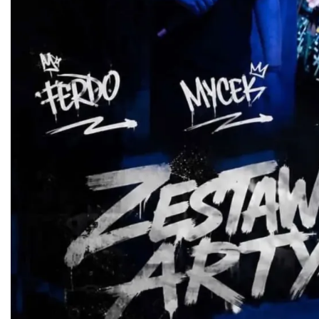
Pokazy tradycji - pokaz pszczelarski w
Muzeum Beskidzkim
Wisła
8.60 km
2026-08-26
Koncert orkiestry dętej „Echo Adwentu”
Wisła