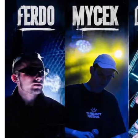
Wystawa plenerowa "Z archiwum Z.
Pamiątki rodzinne Polaków z Zaolzia"
Wisła
8.57 km
2026-07-27
Pokazy tradycji - wyrób masła i sera w
Muzeum Beskidzkim
Wisła
8.60 km
2026-08-19