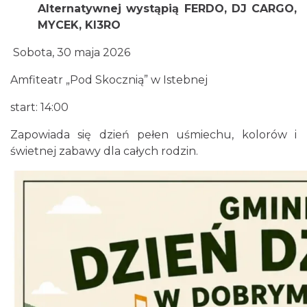
Alternatywnej wystąpią FERDO, DJ CARGO,
0.47 km
2026-09-19
MYCEK,
KI3RO
Sobota, 30 maja 2026
Amfiteatr „Pod Skocznią” w Istebnej
start: 14:00
Zapowiada się dzień pełen uśmiechu, kolorów i
Pójcie Dziecka – będzie kino!
świetnej zabawy dla całych rodzin.
Istebna
0.71 km
2026-08-11
Piknik Rodzinny ze św. Franciszkiem z