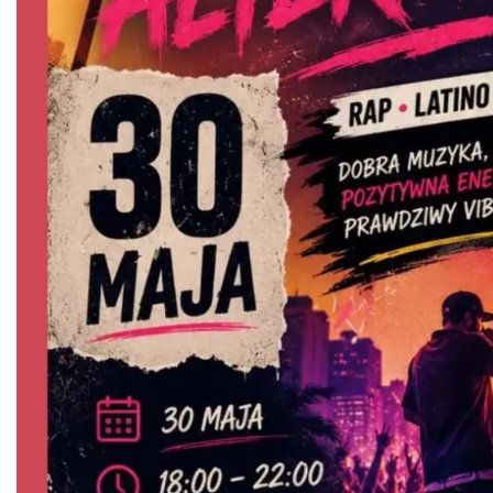
Zajęcia przy pasiece
Jaworzynka
5.37 km
2026-08-11
IX Festiwal Sera na Skolnitym
Wisła
8.51 km
2026-08-08