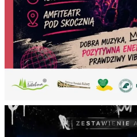
W górach jest wszystko co kocham
Wisła
8.52 km
2026-08-08
Plener malarski
Wisła
8.57 km
2026-08-11