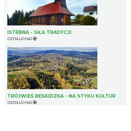
ISTEBNA - SIŁA TRADYCJI
ODSŁUCHAJ
Sierpniowe zwiedzanie Dworku
Myśliwskiego
Brenna
17.79 km
2026-08-11
TRÓJWIEŚ BESKIDZKA - NA STYKU KULTUR
ODSŁUCHAJ
Kino Plenerowe na Hali Skrzyczeńskiej