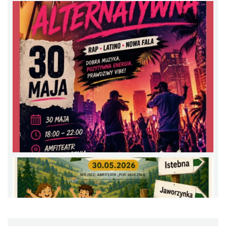
Święto Zielin - Koncert zespołu "Trzy
Struny"
Brenna
15.23 km
2026-08-14
Święto Zielin - wykład i warsztaty: bukiety
na Zielną
Brenna
15.23 km
2026-08-14