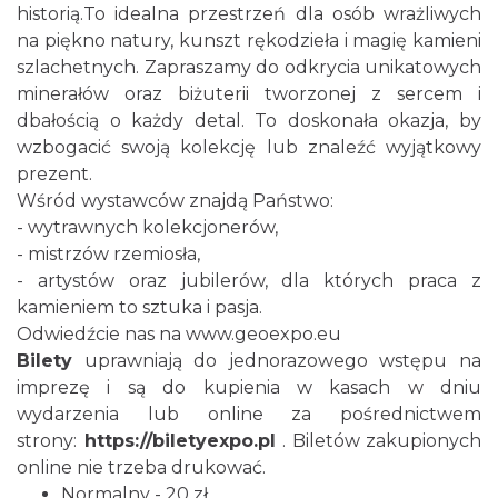
historią.To idealna przestrzeń dla osób wrażliwych
na piękno natury, kunszt rękodzieła i magię kamieni
szlachetnych. Zapraszamy do odkrycia unikatowych
minerałów oraz biżuterii tworzonej z sercem i
dbałością o każdy detal. To doskonała okazja, by
wzbogacić swoją kolekcję lub znaleźć wyjątkowy
prezent.
Cieszyn
Wśród wystawców znajdą Państwo:
3.73 km
2026-08-09
- wytrawnych kolekcjonerów,
- mistrzów rzemiosła,
- artystów oraz jubilerów, dla których praca z
kamieniem to sztuka i pasja.
Odwiedźcie nas na
www.geoexpo.eu
Bilety
uprawniają do jednorazowego wstępu na
imprezę i są do kupienia w kasach w dniu
wydarzenia lub online za pośrednictwem
Cieszyn
strony:
https://biletyexpo.pl
. Biletów zakupionych
3.73 km
2026-08-16
online nie trzeba drukować.
Normalny - 20 zł