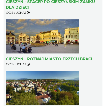
CIESZYN - SPACER PO CIESZYŃSKIM ZAMKU
DLA DZIECI
ODSŁUCHAJ
Koncert KARUZELA GNA
Cieszyn
4.06 km
2026-09-20
CIESZYN - POZNAJ MIASTO TRZECH BRACI
ODSŁUCHAJ
Mozaika Folkloru II – Spotkanie trzech
kultur
Cieszyn
4.06 km
2026-09-12