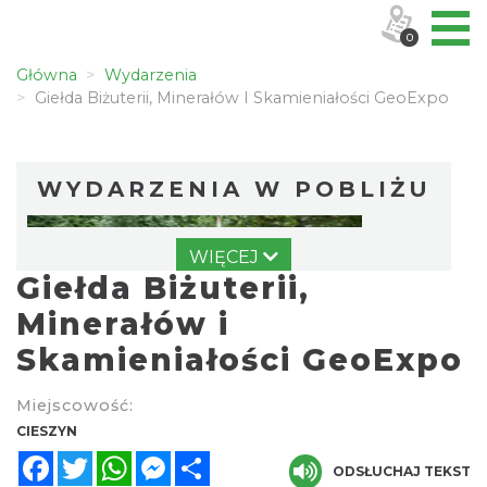
0
Główna
Wydarzenia
Giełda Biżuterii, Minerałów I Skamieniałości GeoExpo
WYDARZENIA W POBLIŻU
WIĘCEJ
Giełda Biżuterii,
Minerałów i
Skamieniałości GeoExpo
Cross Bike Dzięgielów 2026
Miejscowość:
Dzięgielów
CIESZYN
2.58 km
2026-09-05
Facebook
Twitter
WhatsApp
Messenger
Share
ODSŁUCHAJ TEKST