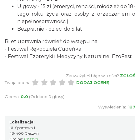
Ulgowy - 15 zł (emeryci, renciści, młodzież do 18-
tego roku życia oraz osoby z orzeczeniem o
niepełnosprawności)
Bezpłatnie - dzieci do 5 lat
Bilet uprawnia również do wstępu na:
Cieszyn
- Festiwal Rękodzieła Cudeńka
3.73 km
2026-08-23
- Festiwal Ezoteryki i Medycyny Naturalnej EzoFest
Zauważyłeś błąd w treści?
ZGŁOŚ
Twoja ocena:
DODAJ OCENĘ
Ocena:
0.0
(Oddano 0 głosy)
Wyświetlenia:
127
Cieszyn
3.81 km
2026-08-09
Lokalizacja:
Ul. Sportowa 1
43-400 Cieszyn
Gmina:
Cieszyn