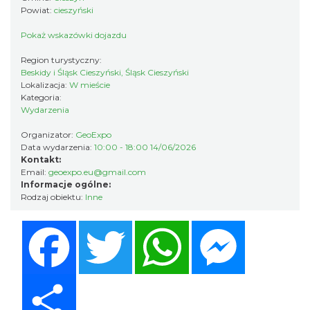
Powiat:
cieszyński
Pokaż wskazówki dojazdu
Region turystyczny:
Beskidy i Śląsk Cieszyński, Śląsk Cieszyński
Cieszyn
Lokalizacja:
W mieście
3.81 km
2026-08-16
Kategoria:
Wydarzenia
Organizator:
GeoExpo
Data wydarzenia:
10:00 - 18:00 14/06/2026
Kontakt:
Email:
geoexpo.eu@gmail.com
Informacje ogólne:
Rodzaj obiektu:
Inne
Cieszyn
Facebook
Twitter
WhatsApp
Messenger
3.81 km
2026-08-23
Share