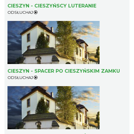
CIESZYN - CIESZYŃSCY LUTERANIE
ODSŁUCHAJ
„Daniec kontra Kryszak”
Cieszyn
4.06 km
2026-11-08
CIESZYN - SPACER PO CIESZYŃSKIM ZAMKU
ODSŁUCHAJ
Spektakl "Tajemnica 16. piętra"
Cieszyn
4.06 km
2026-10-18