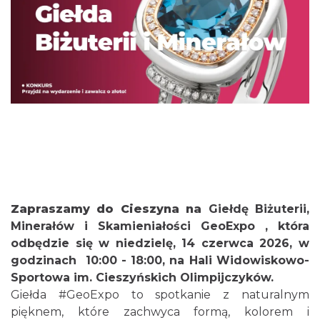
Cieszyn
3.41 km
2026-08-23
Zapraszamy do Cieszyna na
Giełdę Biżuterii,
Minerałów i Skamieniałości GeoExpo
, która
odbędzie się w niedzielę, 14 czerwca 2026, w
godzinach 10:00 - 18:00, na Hali Widowiskowo-
Koncert na głos i organy - Paweł Konik &
Sportowa im. Cieszyńskich Olimpijczyków.
Maciej Zakrzewski
Giełda
#GeoExpo
to spotkanie z naturalnym
Cieszyn
3.41 km
2026-09-06
pięknem, które zachwyca formą, kolorem i