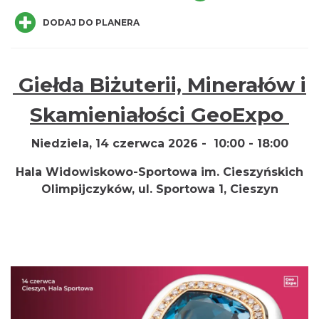
DODAJ DO PLANERA
Giełda Biżuterii, Minerałów i
Wieczór uwielbienia w jedności na
Skamieniałości GeoExpo
Mołczynie
Dzięgielów
Niedziela, 14 czerwca 2026 - 10:00 - 18:00
2.94 km
2026-08-22
Hala Widowiskowo-Sportowa im. Cieszyńskich
Olimpijczyków, ul. Sportowa 1, Cieszyn
Cieszyn
3.41 km
2026-08-09