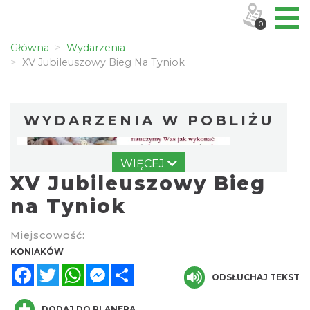
0
Główna
Wydarzenia
XV Jubileuszowy Bieg Na Tyniok
WYDARZENIA W POBLIŻU
WIĘCEJ
XV Jubileuszowy Bieg
na Tyniok
Miejscowość:
Koniaków
KONIAKÓW
0.81 km
2026-08-15
Facebook
Twitter
WhatsApp
Messenger
Share
ODSŁUCHAJ TEKST
DODAJ DO PLANERA