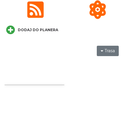
III Ogólnopolski Festiwal Folkloru
Dziecięcego „ Jaworowy Listek”
Istebna
4.52 km
2026-09-19
DODAJ DO PLANERA
Trasa
Jak czytać las
Istebna
4.56 km
2026-08-25