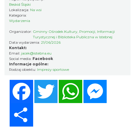
4.37 km
2026-08-22
Beskid Śląski
Lokalizacja:
Na wsi
Kategoria:
Wydarzenia
Organizator:
Gminny Ośrodek Kultury, Promocji, Informacji
Turystycznej i Biblioteka Publiczna w Istebnej
Data wydarzenia:
21/06/2026
Kontakt:
Email:
jacek@istebna.eu
Robimy budki dla ptaków - zajęcia
Social media:
Facebook
Informacje ogólne:
warsztatowe
Rodzaj obiektu:
Imprezy sportowe
Istebna
4.41 km
2026-08-27
Facebook
Twitter
WhatsApp
Messenger
Share