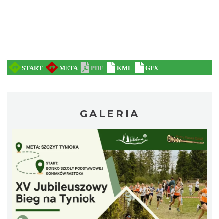
Ustanowienie Sanktuarium Matki Bożej
Frydeckiej
Jaworzynka
7.23 km
2026-08-22
GALERIA
Zajęcia przy pasiece
Jaworzynka
7.29 km
2026-08-11