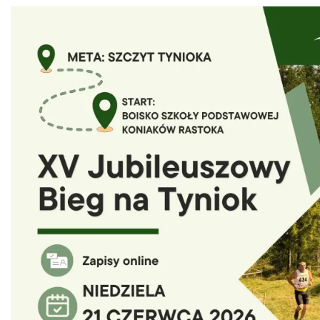
Puchar Złotego Gronia
Istebna
2.92 km
2026-08-23
Pójcie Dziecka – będzie kino!
Istebna
4.21 km
2026-08-11