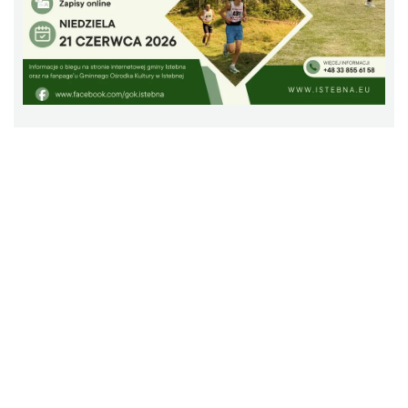
Plener malarski
Wisła
11.49 km
2026-08-11
Wystawa plenerowa "Z archiwum Z.
Pamiątki rodzinne Polaków z Zaolzia"
Wisła
11.49 km
2026-07-27