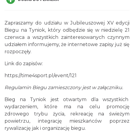
Zapraszamy do udziału w Jubileuszowej XV edycji
Biegu na Tyniok, który odbędzie się w niedzielę 21
Dni Koronki Koniakowskiej
czerwca a wszystkich zainteresowanych czynnym
Koniaków
udziałem informujemy, że internetowe zapisy już się
0.86 km
2026-08-13
rozpoczęły.
Link do zapisów:
https://time4sport.pl/event/121
Regulamin Biegu zamieszczony jest w załączniku.
Bieg na Tyniok jest otwartym dla wszystkich
Święto Jagnięciny w Istebnej
wydarzeniem, które ma na celu promocję
Istebna
zdrowego trybu życia, rekreację na świeżym
2.45 km
2026-08-15
powietrzu, integrację mieszkańców poprzez
rywalizację jak i organizację biegu.