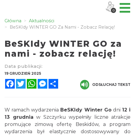
0
Główna
Aktualności
BeSKIdy WINTER GO Za Nami - Zobacz Relację!
BeSKIdy WINTER GO za
nami - zobacz relację!
Data publikacji:
19 GRUDZIEŃ 2025
Facebook
Twitter
WhatsApp
Messenger
Share
ODSŁUCHAJ TEKST
W ramach wydarzenia
BeSKIdy Winter Go
dni
12 i
13 grudnia
w Szczyrku wypełniły liczne atrakcje
promujące zimową ofertę Beskidów, a program
wydarzenia był elastycznie dostosowywany do