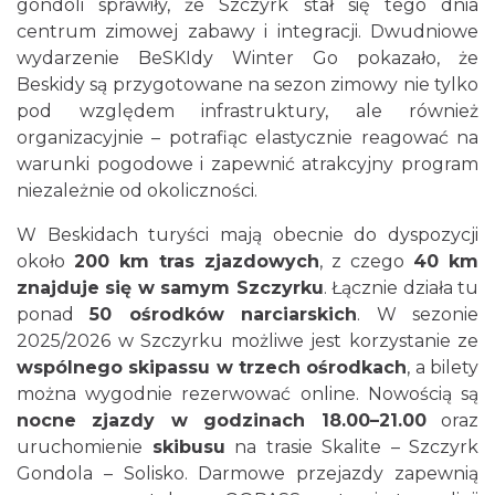
gondoli sprawiły, że Szczyrk stał się tego dnia
centrum zimowej zabawy i integracji. Dwudniowe
wydarzenie BeSKIdy Winter Go pokazało, że
Beskidy są przygotowane na sezon zimowy nie tylko
pod względem infrastruktury, ale również
organizacyjnie – potrafiąc elastycznie reagować na
warunki pogodowe i zapewnić atrakcyjny program
niezależnie od okoliczności.
W Beskidach turyści mają obecnie do dyspozycji
około
200 km tras zjazdowych
, z czego
40 km
znajduje się w samym Szczyrku
. Łącznie działa tu
ponad
50 ośrodków narciarskich
. W sezonie
2025/2026 w Szczyrku możliwe jest korzystanie ze
wspólnego skipassu w trzech ośrodkach
, a bilety
można wygodnie rezerwować online. Nowością są
nocne zjazdy w godzinach 18.00–21.00
oraz
uruchomienie
skibusu
na trasie Skalite – Szczyrk
Gondola – Solisko. Darmowe przejazdy zapewnią