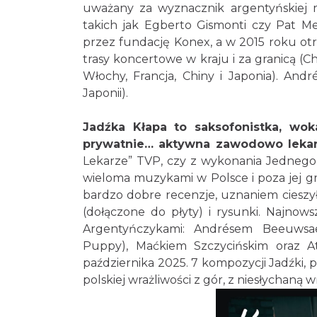
uważany za wyznacznik argentyńskiej 
takich jak Egberto Gismonti czy Pat M
przez fundację Konex, a w 2015 roku ot
trasy koncertowe w kraju i za granicą (Ch
Włochy, Francja, Chiny i Japonia). Andr
Japonii).
Jadźka Kłapa to saksofonistka, woka
prywatnie… aktywna zawodowo leka
Lekarze” TVP, czy z wykonania Jedneg
wieloma muzykami w Polsce i poza jej gr
bardzo dobre recenzje, uznaniem cieszy
(dołączone do płyty) i rysunki. Najno
Argentyńczykami: Andrésem Beeuwsae
Puppy), Maćkiem Szczycińskim oraz At
października 2025. 7 kompozycji Jadźki, 
polskiej wrażliwości z gór, z niesłychaną w