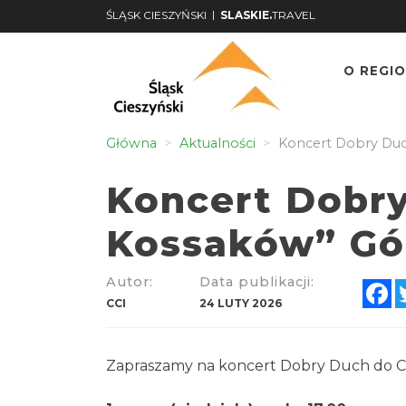
|
ŚLĄSK CIESZYŃSKI
SLASKIE.
TRAVEL
O REGIO
Główna
Aktualności
Koncert Dobry Duch
Koncert Dobr
Kossaków” Gór
Autor:
Data publikacji:
F
CCI
24 LUTY 2026
Zapraszamy na koncert Dobry Duch do C