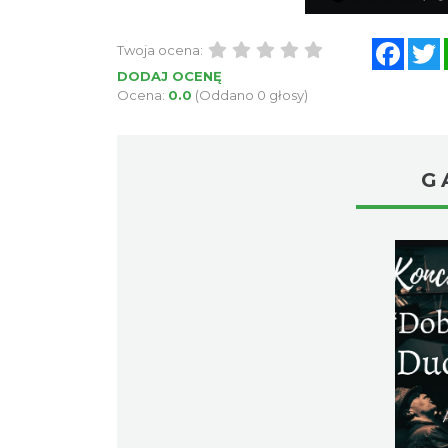
Face
Twoja ocena:
DODAJ OCENĘ
Ocena:
0.0
(Oddano 0 głosy)
G