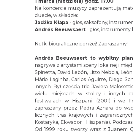
1 marca (niedziela) godz. 17.00
Na koncercie muzycy zaprezentują mate
duecie, w składzie:
Jadźka Kłapa
- głos, saksofony, instrum
Andrés Beeuwsaert
- głos, instrumenty
Notki biograficzne poniżej! Zapraszamy!
Andrés Beeuwsaert to wybitny pian
nagrywa z artystami sceny lokalnej i międ
Spinetta, David Lebón, Litto Nebbia, León
Mário Laginha, Carlos Aguirre, Diego Sch
innych. Był częścią trio Javiera Malose
wielu miejscach w stolicy i innych 
festiwalach w Hiszpanii (2001) i we 
zapraszany przez Pedra Aznara do ws
licznych tras krajowych i zagranicznyc
Kostaryka, Ekwador i Hiszpania). Podczas
Od 1999 roku tworzy wraz z Juanem Qui