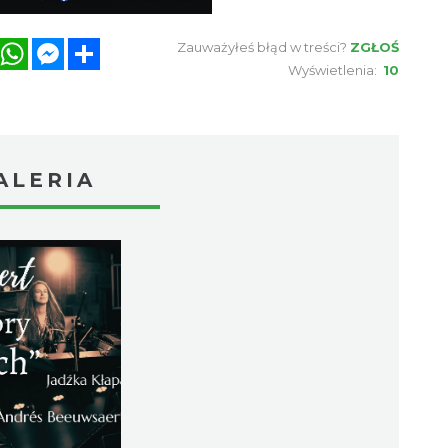
book
Twitter
WhatsApp
Messenger
Share
Zauważyłeś błąd w treści?
ZGŁOŚ
Wyświetlenia:
10
ALERIA