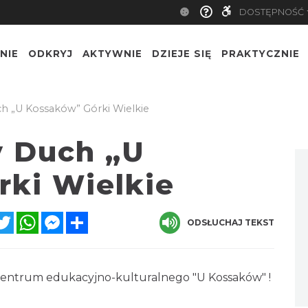
DOSTĘPNOŚĆ
NIE
ODKRYJ
AKTYWNIE
DZIEJE SIĘ
PRAKTYCZNIE
 „U Kossaków” Górki Wielkie
y Duch „U
ki Wielkie
acebook
Twitter
WhatsApp
Messenger
Share
ODSŁUCHAJ TEKST
entrum edukacyjno-kulturalnego "U Kossaków" !