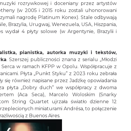
muzyki rozrywkowej i doceniany przez artystów
etheny (w 2005 i 2015 roku zostali uhonorowani
rzymali nagrodę Platinum Konex). Stale odbywają
ile, Brazylia, Urugwaj, Wenezuela, USA, Hiszpania,
és wydał 4 płyty solowe (w Argentynie, Brazylii i
listka, pianistka, autorka muzyki i tekstów,
rka
. Szerszej publiczności znana z serialu „Młodzi
o Serca w ramach KFPP w Opolu. Współpracuje z
anicami. Płyta „Punkt Styku” z 2023 roku zebrała
ły się również napisane przez Jadźkę opowiadania
wsza płyta „Dobry duch” we współpracy z dwoma
rtem (Aca Seca), Marcelo Woloskim (Snarky
om String Quartet ujrzała światło dzienne 12
przeplecionych miniaturami Andrésa, to połączenie
rażliwością z Buenos Aires.