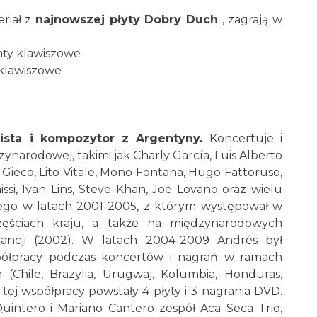
riał z
najnowszej płyty Dobry Duch
, zagrają w
enty klawiszowe
 klawiszowe
ista i kompozytor z Argentyny.
Koncertuje i
zynarodowej, takimi jak Charly García, Luis Alberto
 Gieco, Lito Vitale, Mono Fontana, Hugo Fattoruso,
issi, Ivan Lins, Steve Khan, Joe Lovano oraz wielu
ttiego w latach 2001-2005, z którym występował w
częściach kraju, a także na międzynarodowych
Francji (2002). W latach 2004-2009 Andrés był
półpracy podczas koncertów i nagrań w ramach
h (Chile, Brazylia, Urugwaj, Kolumbia, Honduras,
 tej współpracy powstały 4 płyty i 3 nagrania DVD.
ntero i Mariano Cantero zespół Aca Seca Trio,