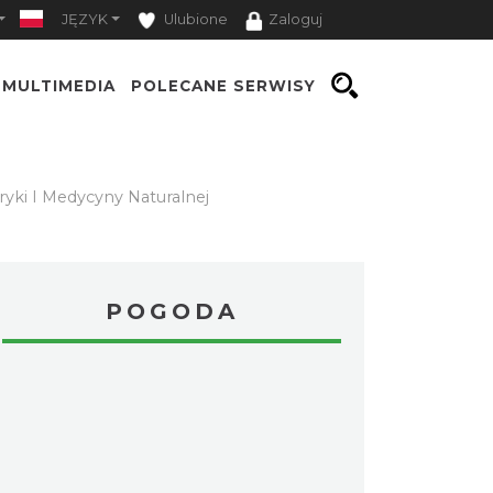
JĘZYK
Ulubione
Zaloguj
MULTIMEDIA
POLECANE SERWISY
ryki I Medycyny Naturalnej
POGODA