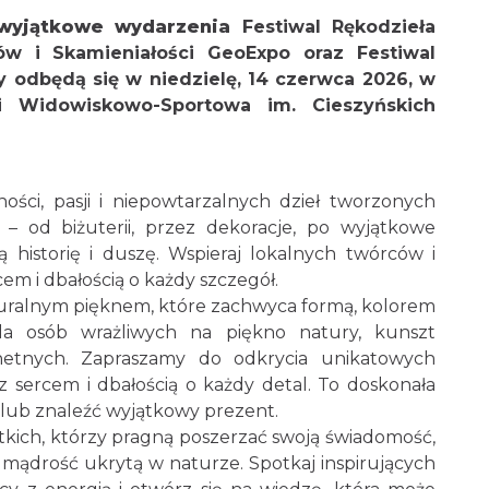
wyjątkowe wydarzenia
Festiwal Rękodzieła
ałów i Skamieniałości GeoExpo
oraz Festiwal
y odbędą się w niedzielę, 14 czerwca 2026, w
i Widowiskowo-Sportowa im. Cieszyńskich
ści, pasji i niepowtarzalnych dzieł tworzonych
 – od biżuterii, przez dekoracje, po wyjątkowe
 historię i duszę. Wspieraj lokalnych twórców i
em i dbałością o każdy szczegół.
turalnym pięknem, które zachwyca formą, kolorem
 dla osób wrażliwych na piękno natury, kunszt
chetnych. Zapraszamy do odkrycia unikatowych
z sercem i dbałością o każdy detal. To doskonała
 lub znaleźć wyjątkowy prezent.
kich, którzy pragną poszerzać swoją świadomość,
mądrość ukrytą w naturze. Spotkaj inspirujących