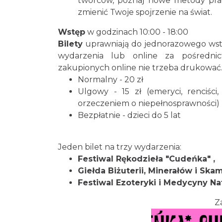
twórców, poznaj nowe metody prac
zmienić Twoje spojrzenie na świat.
Wstęp
w godzinach 10:00 - 18:00
Bilety
uprawniają do jednorazowego wstę
wydarzenia lub online za pośrednic
zakupionych online nie trzeba drukować
Normalny - 20 zł
Ulgowy - 15 zł (emeryci, renciśc
orzeczeniem o niepełnosprawności)
Bezpłatnie - dzieci do 5 lat
Jeden bilet na trzy wydarzenia:
Festiwal Rękodzieła "Cudeńka" ,
Giełda Biżuterii, Minerałów i Ska
Festiwal Ezoteryki i Medycyny Na
Z