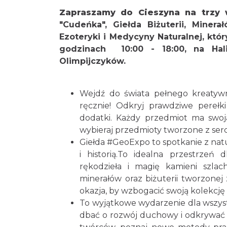
Zapraszamy do Cieszyna na trzy 
"Cudeńka",
Giełda Biżuterii, Miner
Ezoteryki i Medycyny Naturalnej,
któr
godzinach 10:00 - 18:00, na Hal
Olimpijczyków.
Wejdź do świata pełnego kreatywno
ręcznie! Odkryj prawdziwe perełki
dodatki. Każdy przedmiot ma swoją
wybieraj przedmioty tworzone z serc
Giełda
#GeoExpo
to spotkanie z na
i historią.To idealna przestrzeń
rękodzieła i magię kamieni szla
minerałów oraz biżuterii tworzonej 
okazja, by wzbogacić swoją kolekcję
To wyjątkowe wydarzenie dla wszyst
dbać o rozwój duchowy i odkrywać 