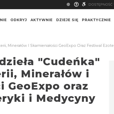
DOSTĘPNOŚĆ
NIE
ODKRYJ
AKTYWNIE
DZIEJE SIĘ
PRAKTYCZNIE
terii, Minerałów I Skamieniałości GeoExpo Oraz Festiwal Ezote
dzieła "Cudeńka"
rii, Minerałów i
i GeoExpo oraz
eryki i Medycyny