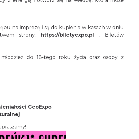
y z energią i otwórz się na wiedzę, która może
pu na imprezę i są do kupienia w kasach w dniu
twem strony:
https://biletyexpo.pl
. Biletów
.
i, młodzież do 18-tego roku życia oraz osoby z
mieniałości GeoExpo
turalnej
apraszamy!