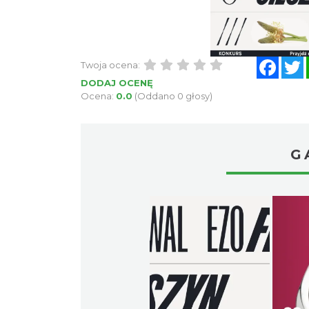
Face
Twoja ocena:
DODAJ OCENĘ
Ocena:
0.0
(Oddano 0 głosy)
G