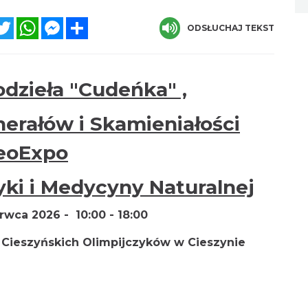
acebook
Twitter
WhatsApp
Messenger
Share
ODSŁUCHAJ TEKST
dzieła "Cudeńka" ,
inerałów i Skamieniałości
eoExpo
yki i Medycyny Naturalnej
rwca 2026 - 10:00 - 18:00
Cieszyńskich Olimpijczyków w Cieszynie