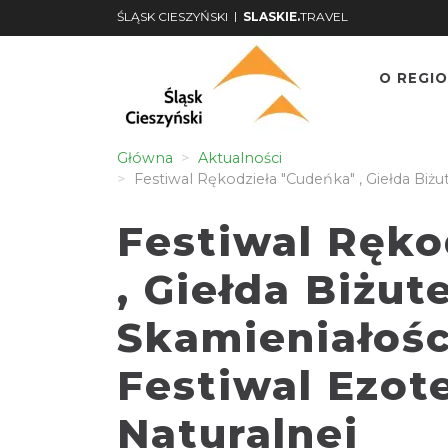
|
ŚLĄSK CIESZYŃSKI
SLASKIE.
TRAVEL
O REGIO
Główna
Aktualności
Festiwal Rękodzieła "Cudeńka" , Giełda Biżu
Festiwal Ręko
, Giełda Biżute
Skamieniałośc
Festiwal Ezot
Naturalnej