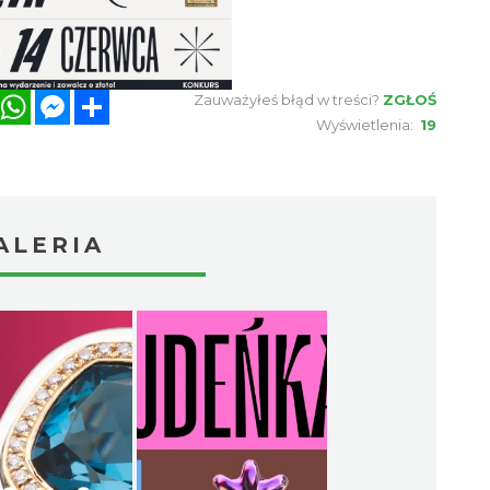
book
Twitter
WhatsApp
Messenger
Share
Zauważyłeś błąd w treści?
ZGŁOŚ
Wyświetlenia:
19
ALERIA