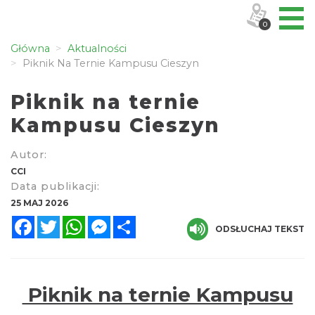
0
Główna
Aktualności
Piknik Na Ternie Kampusu Cieszyn
Piknik na ternie
Kampusu Cieszyn
Autor:
CCI
Data publikacji:
25 MAJ 2026
Facebook
Twitter
WhatsApp
Messenger
Share
ODSŁUCHAJ TEKST
Piknik na ternie Kampusu