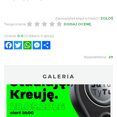
Zauważyłeś błąd w treści?
ZGŁOŚ
Twoja ocena:
DODAJ OCENĘ
Ocena:
0.0
(Oddano 0 głosy)
Facebook
Twitter
WhatsApp
Messenger
Share
Wyświetlenia:
29
GALERIA