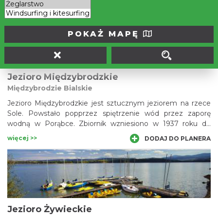
ośrodki rekreacyjne w Kończycach Małych i w samych
więcej >>
DODAJ DO PLANERA
Zebrzydowicach. W stolicy gminy, w sezonie letnim można
znaleźć ochłodę nad dużym stawem Młyńszczok z
basenami kąpielowymi, wypożyczalnią sprzętu pływającego
POKAŻ MAPĘ
oraz plażą. W pobliżu wytyczono ścieżki spacerowe i
rowerowe, nie zapomniano o gastronomii i rozrywce.
Jezioro Międzybrodzkie
Międzybrodzie Bialskie
Jezioro Międzybrodzkie jest sztucznym jeziorem na rzece
Sole. Powstało popprzez spiętrzenie wód przez zaporę
wodną w Porąbce. Zbiornik wzniesiono w 1937 roku do
celów przeciwpowodziowych. Obecnie jezioro pełni funkcję
więcej >>
DODAJ DO PLANERA
rekreacyjną, ale i energetyczną ponieważ po wybudowaniu
tutejszej elektrowni, siła wody wykorzystywana jest do
produkcji energii. W okolicy powstały liczne ośrodki
wypoczynkowe, stanice wodne, wypożyczalnie sprzętu
wodnego; wiodą tu szlaki turytyczne na szczyty Beskidu
Małego.
Jezioro Żywieckie