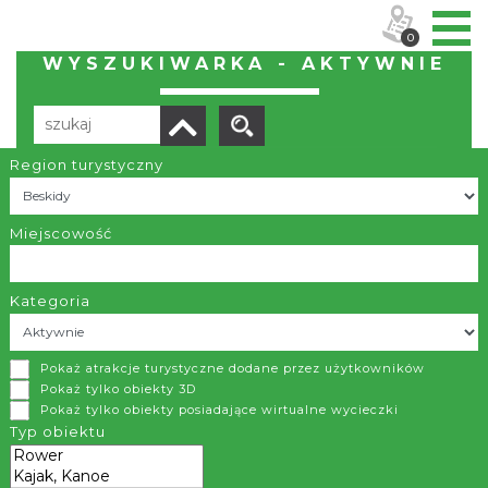
0
WYSZUKIWARKA - AKTYWNIE
Region turystyczny
Liczba elementów:
6
POBIERZ LISTĘ
Miejscowość
Kategoria
Staw Młyńszczok z zapleczem rekreacyjnym w Zebrzydowicach
Pokaż atrakcje turystyczne dodane przez użytkowników
Zebrzydowice
Pokaż tylko obiekty 3D
Pokaż tylko obiekty posiadające wirtualne wycieczki
Położona na malowniczym Śląsku Cieszyńskim gmina
Typ obiektu
Zebrzydowice coraz bardziej stawia na turystykę
weekendową. Turystów mają tutaj przyciągnąć atrakcyjne