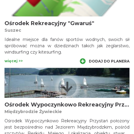
sprzęt pływający: rowerki wodne, kajaki, deski
windsurfingowe a nawet łodzie i jachty.
Ośrodek Rekreacyjny "Gwaruś"
Suszec
Idealne miejsce dla fanów sportów wodnych, swoich sił
spróbować można w dziedzinach takich jak żeglarstwo,
windsurfing czy kitesurfing.
więcej >>
DODAJ DO PLANERA
Ośrodek Wypoczynkowo Rekreacyjny Przystań
Międzybrodzie Żywieckie
Ośrodek Wypoczynkowo Rekreacyjny Przystań położony
jest bezpośrednio nad Jeziorem Międzybrodzkim, pośród
szczytów Beskidu Małego. Lokalizacja obiektu stwarza