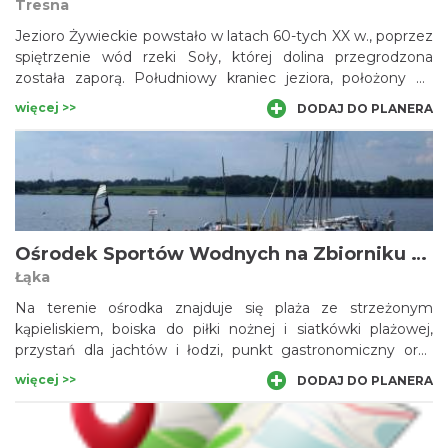
Tresna
Jezioro Żywieckie powstało w latach 60-tych XX w., poprzez
spiętrzenie wód rzeki Soły, której dolina przegrodzona
została zaporą. Południowy kraniec jeziora, położony na
terenie Kotliny Żywieckiej, sięga niemal w rejon śródmieścia
więcej >>
DODAJ DO PLANERA
Żywca. Północna część jeziora (w rejonie zapory) zajmuje
wąską dolinę, wcinającą się w zbocza Beskidu Małego.
Zbiornik Żywiecki pełni rolę energetyczną,
przeciwpowodziową oraz turystyczno-rekreacyjną.
Ośrodek Sportów Wodnych na Zbiorniku Łąka
Łąka
Na terenie ośrodka znajduje się plaża ze strzeżonym
kąpieliskiem, boiska do piłki nożnej i siatkówki plażowej,
przystań dla jachtów i łodzi, punkt gastronomiczny oraz
miejsca na urządzenie ogniska czy grilla. Istnieje możliwość
więcej >>
DODAJ DO PLANERA
rozbicia namiotu, czy też rozstawienia przyczepy
kempingowej, do dyspozycji biwakujących są dobrze
wyposażone sanitariaty. Na miejscu wypożyczyć można