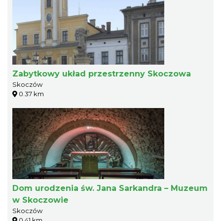
Zabytkowy układ przestrzenny Skoczowa
Skoczów
0.37 km
Dom urodzenia św. Jana Sarkandra – Muzeum
w Skoczowie
Skoczów
0.41 km