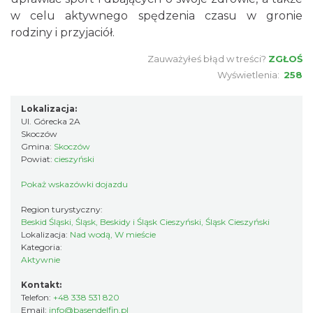
w celu aktywnego spędzenia czasu w gronie
rodziny i przyjaciół.
Zauważyłeś błąd w treści?
ZGŁOŚ
Wyświetlenia:
258
Lokalizacja:
Ul. Górecka 2A
Skoczów
Gmina:
Skoczów
Powiat:
cieszyński
Pokaż wskazówki dojazdu
Region turystyczny:
Beskid Śląski, Śląsk, Beskidy i Śląsk Cieszyński, Śląsk Cieszyński
Lokalizacja:
Nad wodą, W mieście
Kategoria:
Aktywnie
Kontakt:
Telefon:
+48 338 531 820
Email:
info@basendelfin.pl