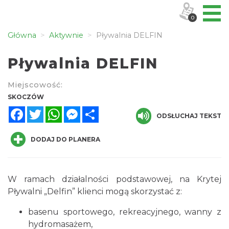
0
Główna
Aktywnie
Pływalnia DELFIN
Pływalnia DELFIN
Miejscowość:
SKOCZÓW
Facebook
Twitter
WhatsApp
Messenger
Share
ODSŁUCHAJ TEKST
DODAJ DO PLANERA
W ramach działalności podstawowej, na Krytej
Pływalni „Delfin” klienci mogą skorzystać z:
basenu sportowego, rekreacyjnego, wanny z
hydromasażem,