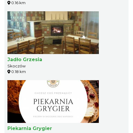
0.16 km
Jadło Grzesia
Skoczów
0.18 km
Piekarnia Grygier