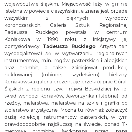
województwie śląskim. Miejscowość leży w gminie
Istebna w powiecie cieszyńskim, a znana jest przede
wszystkim z pięknych wyrobów
koronczarskich. Galeria Sztuki Regionalnej
Tadeusza Ruckiego powstała w centrum
Koniakowa w 1990 roku, z inicjatywy jej
pomysłodawcy
Tadeusza Ruckiego
. Artysta ten
wyspecjalizował się w wytwarzaniu regionalnych
instrumentów, m.in. rogów pasterskich i alpejskich
oraz trombit, a także zainicjował produkcję
heklowanej (robionej szydełkiem) bielizny.
Koniakowska galeria prezentuje przekrój prac Górali
Śląskich z regionu tzw. Trójwsi Beskidzkiej (w jej
skład wchodzi Koniaków, Jaworzynka i Istebna): od
rzeźby, malarstwa, malarstwa na szkle i grafiki po
stolarstwo artystyczne. Można tu również zobaczyć
dużą kolekcję instrumentów pasterskich, w tym
prawdopodobnie najdłuższą na świecie, ponad 11-
metrową trombitę (wykonaną przez pana