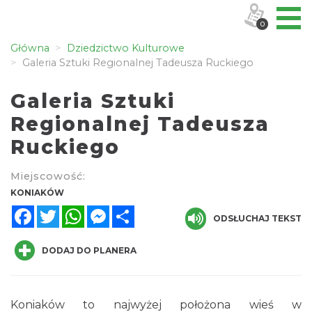
0
Główna
Dziedzictwo Kulturowe
Galeria Sztuki Regionalnej Tadeusza Ruckiego
Galeria Sztuki
Regionalnej Tadeusza
Ruckiego
Miejscowość:
KONIAKÓW
Facebook
Twitter
WhatsApp
Messenger
Share
ODSŁUCHAJ TEKST
DODAJ DO PLANERA
Koniaków to najwyżej położona wieś w