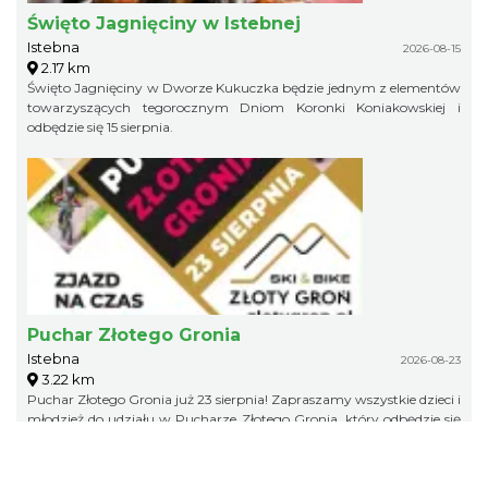
Święto Jagnięciny w Istebnej
Istebna
2026-08-15
2.17 km
Święto Jagnięciny w Dworze Kukuczka będzie jednym z elementów
towarzyszących tegorocznym Dniom Koronki Koniakowskiej i
odbędzie się 15 sierpnia.
Puchar Złotego Gronia
Istebna
2026-08-23
3.22 km
Puchar Złotego Gronia już 23 sierpnia! Zapraszamy wszystkie dzieci i
młodzież do udziału w Pucharze Złotego Gronia, który odbędzie się
na naszej zielonej trasie, z podziałem na grupy wiekowe. Nieważne,
czy startujesz pierwszy raz, czy masz już za sobą wiele zawodów –
liczy się dobra zabawa i wspólne rowerowe święto! 23 sierpnia Złoty