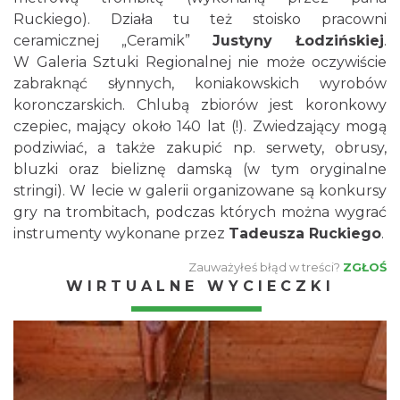
Ruckiego). Działa tu też stoisko pracowni
ceramicznej „Ceramik”
Justyny Łodzińskiej
.
W Galeria Sztuki Regionalnej nie może oczywiście
zabraknąć słynnych, koniakowskich wyrobów
koronczarskich. Chlubą zbiorów jest koronkowy
czepiec, mający około 140 lat (!). Zwiedzający mogą
podziwiać, a także zakupić np. serwety, obrusy,
bluzki oraz bieliznę damską (w tym oryginalne
stringi). W lecie w galerii organizowane są konkursy
gry na trombitach, podczas których można wygrać
instrumenty wykonane przez
Tadeusza Ruckiego
.
Zauważyłeś błąd w treści?
ZGŁOŚ
WIRTUALNE WYCIECZKI