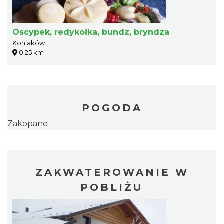
Oscypek, redykołka, bundz, bryndza
Koniaków
0.25 km
POGODA
Zakopane
ZAKWATEROWANIE W
POBLIŻU