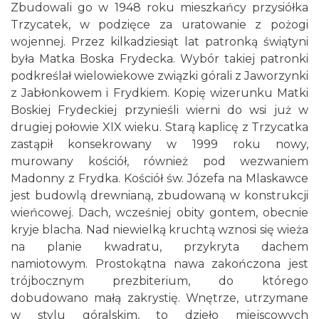
Zbudowali go w 1948 roku mieszkańcy przysiółka
Trzycatek, w podzięce za uratowanie z pożogi
wojennej. Przez kilkadziesiąt lat patronką świątyni
była Matka Boska Frydecka. Wybór takiej patronki
podkreślał wielowiekowe związki górali z Jaworzynki
z Jabłonkowem i Frydkiem. Kopię wizerunku Matki
Boskiej Frydeckiej przynieśli wierni do wsi już w
drugiej połowie XIX wieku. Starą kaplicę z Trzycatka
zastąpił konsekrowany w 1999 roku nowy,
murowany kościół, również pod wezwaniem
Madonny z Frydka. Kościół św. Józefa na Mlaskawce
jest budowlą drewnianą, zbudowaną w konstrukcji
wieńcowej. Dach, wcześniej obity gontem, obecnie
kryje blacha. Nad niewielką kruchtą wznosi się wieża
na planie kwadratu, przykryta dachem
namiotowym. Prostokątna nawa zakończona jest
trójbocznym prezbiterium, do którego
dobudowano małą zakrystię. Wnętrze, utrzymane
w stylu góralskim, to dzieło miejscowych