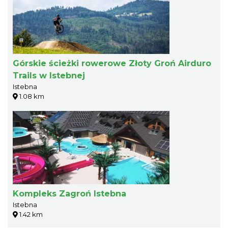
Górskie ścieżki rowerowe Złoty Groń Airduro
Trails w Istebnej
Istebna
1.08 km
Kompleks Zagroń Istebna
Istebna
1.42 km