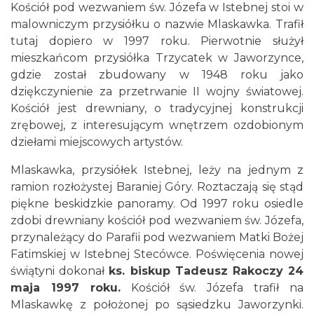
Kościół pod wezwaniem św. Józefa w Istebnej stoi w
malowniczym przysiółku o nazwie Mlaskawka. Trafił
tutaj dopiero w 1997 roku. Pierwotnie służył
mieszkańcom przysiółka Trzycatek w Jaworzynce,
gdzie został zbudowany w 1948 roku jako
dziękczynienie za przetrwanie II wojny światowej.
Kościół jest drewniany, o tradycyjnej konstrukcji
zrębowej, z interesującym wnętrzem ozdobionym
dziełami miejscowych artystów.
Mlaskawka, przysiółek Istebnej, leży na jednym z
ramion rozłożystej Baraniej Góry. Roztaczają się stąd
piękne beskidzkie panoramy. Od 1997 roku osiedle
zdobi drewniany kościół pod wezwaniem św. Józefa,
przynależący do Parafii pod wezwaniem Matki Bożej
Fatimskiej w Istebnej Stecówce. Poświęcenia nowej
świątyni dokonał
ks. biskup Tadeusz Rakoczy 24
maja 1997 roku.
Kościół św. Józefa trafił na
Mlaskawkę z położonej po sąsiedzku Jaworzynki.