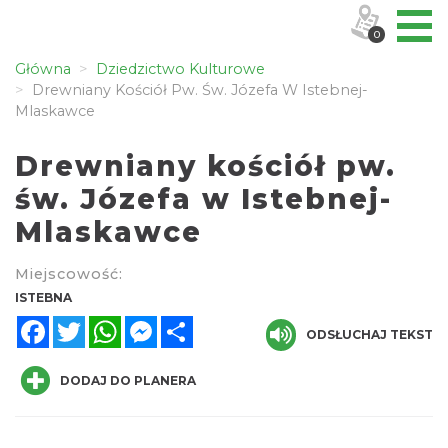
0
Główna
Dziedzictwo Kulturowe
Drewniany Kościół Pw. Św. Józefa W Istebnej-
Mlaskawce
Drewniany kościół pw.
św. Józefa w Istebnej-
Mlaskawce
Miejscowość:
ISTEBNA
Facebook
Twitter
WhatsApp
Messenger
Share
ODSŁUCHAJ TEKST
DODAJ DO PLANERA