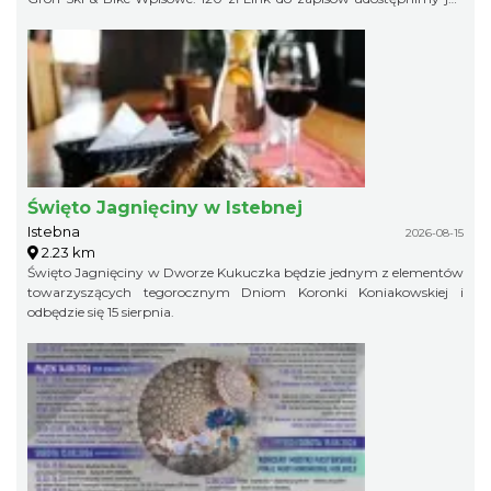
niebawem, więc obserwujcie profil organizatora, żeby niczego nie
przegapić!
Święto Jagnięciny w Istebnej
Istebna
2026-08-15
2.23 km
Święto Jagnięciny w Dworze Kukuczka będzie jednym z elementów
towarzyszących tegorocznym Dniom Koronki Koniakowskiej i
odbędzie się 15 sierpnia.