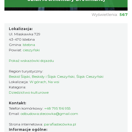
Wyświetlenia:
567
Lokalizacja:
Ul. Mlaskawka 729
43-470 Istebna
Gmina:
Istebna
Powiat:
cieszyński
Pokaż wskazówki dojazdu
Region turystyczny:
Beskid Śląski, Beskidy i Śląsk Cieszyński, Śląsk Cieszyński
Lokalizacja:
W górach, Na wsi
Kategoria:
Dziedzictwo kulturowe
Kontakt:
Telefon komórkowy:
+48 795 196 955
Email:
odbudowa.stecowka@gmail.com
Strona internetowa:
parafiastecówka.pl
Informacje ogólne: