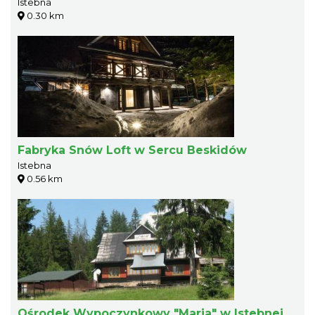
Istebna
0.30 km
Fabryka Snów Loft w Sercu Beskidów
Istebna
0.56 km
Ośrodek Wypoczynkowy "Maria" w Istebnej