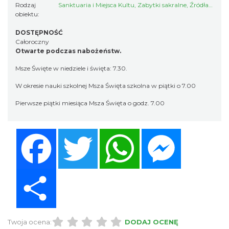
Rodzaj
Sanktuaria i Miejsca Kultu
,
Zabytki sakralne
,
Źródła historii
obiektu:
DOSTĘPNOŚĆ
Całoroczny
Otwarte podczas nabożeństw.
Msze Święte w niedziele i święta: 7.30.
W okresie nauki szkolnej Msza Święta szkolna w piątki o 7.00
Pierwsze piątki miesiąca Msza Święta o godz. 7.00
Facebook
Twitter
WhatsApp
Messenger
Share
Twoja ocena:
DODAJ OCENĘ