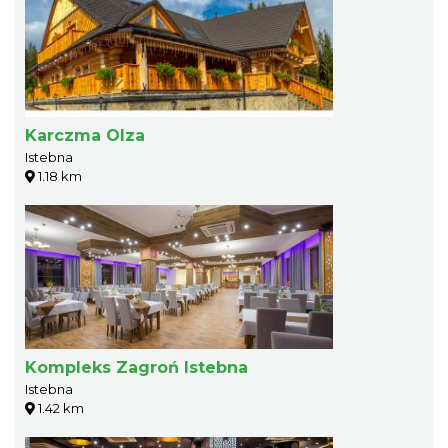
Karczma Olza
Istebna
1.18 km
Kompleks Zagroń Istebna
Istebna
1.42 km