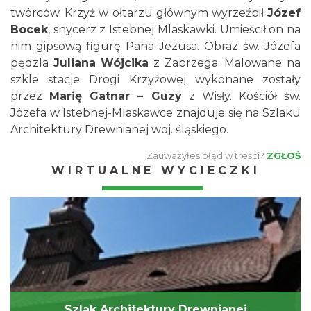
twórców. Krzyż w ołtarzu głównym wyrzeźbił
Józef
Bocek
, snycerz z Istebnej Mlaskawki. Umieścił on na
nim gipsową figurę Pana Jezusa. Obraz św. Józefa
pędzla
Juliana Wójcika
z Zabrzega. Malowane na
szkle stacje Drogi Krzyżowej wykonane zostały
przez
Marię Gatnar – Guzy
z Wisły. Kościół św.
Józefa w Istebnej-Mlaskawce znajduje się na Szlaku
Architektury Drewnianej woj. śląskiego.
Zauważyłeś błąd w treści?
ZGŁOŚ
WIRTUALNE WYCIECZKI
Szlak Architektury Drewnianej