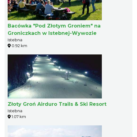
Bacówka "Pod Złotym Groniem" na
Groniczkach w Istebnej-Wywozie
Istebna
0.92 km
Złoty Groń Airduro Trails & Ski Resort
Istebna
1.07 km