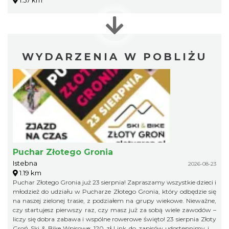
WYDARZENIA W POBLIŻU
Puchar Złotego Gronia
Istebna
2026-08-23
1.19 km
Puchar Złotego Gronia już 23 sierpnia! Zapraszamy wszystkie dzieci i
młodzież do udziału w Pucharze Złotego Gronia, który odbędzie się
na naszej zielonej trasie, z podziałem na grupy wiekowe. Nieważne,
czy startujesz pierwszy raz, czy masz już za sobą wiele zawodów –
liczy się dobra zabawa i wspólne rowerowe święto! 23 sierpnia Złoty
Groń Ski & Bike Wpisowe: 120 zł Link do zapisów udostępnimy już