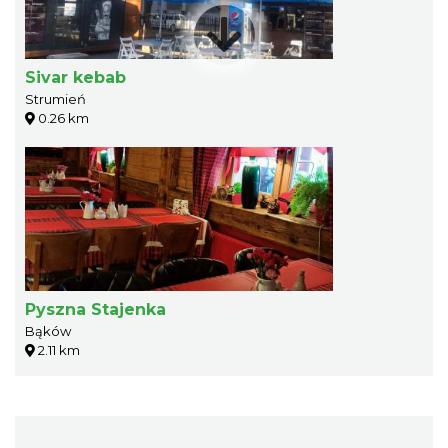
Sivar kebab
Strumień
0.26 km
Pyszna Stajenka
Bąków
2.11 km