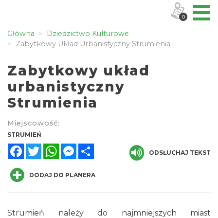
0
Główna
Dziedzictwo Kulturowe
Zabytkowy Układ Urbanistyczny Strumienia
Zabytkowy układ
urbanistyczny
Strumienia
Miejscowość:
STRUMIEŃ
Facebook
Twitter
WhatsApp
Messenger
Share
ODSŁUCHAJ TEKST
DODAJ DO PLANERA
Strumień należy do najmniejszych miast