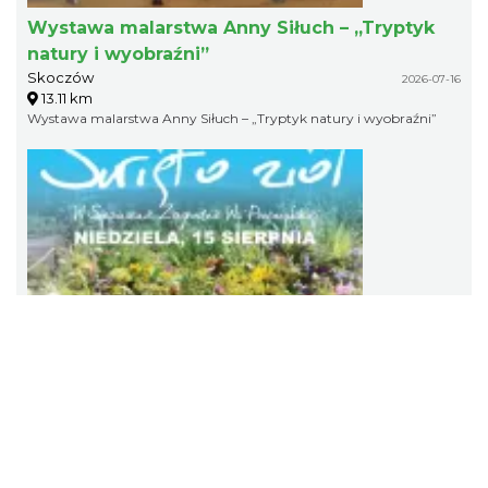
Wystawa malarstwa Anny Siłuch – „Tryptyk
natury i wyobraźni”
Skoczów
2026-07-16
13.11 km
Wystawa malarstwa Anny Siłuch – „Tryptyk natury i wyobraźni”
Święto Ziół w pszczyńskim skansenie
Pszczyna
2026-08-15
14.96 km
15 sierpnia w pszczyńskim skansenie odbędzie się Święto Ziół.