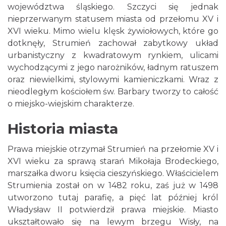
województwa śląskiego. Szczyci się jednak
nieprzerwanym statusem miasta od przełomu XV i
XVI wieku. Mimo wielu klęsk żywiołowych, które go
dotknęły, Strumień zachował zabytkowy układ
urbanistyczny z kwadratowym rynkiem, ulicami
wychodzącymi z jego narożników, ładnym ratuszem
oraz niewielkimi, stylowymi kamieniczkami. Wraz z
nieodległym kościołem św. Barbary tworzy to całość
o miejsko-wiejskim charakterze.
Historia miasta
Prawa miejskie otrzymał Strumień na przełomie XV i
XVI wieku za sprawą starań Mikołaja Brodeckiego,
marszałka dworu księcia cieszyńskiego. Właścicielem
Strumienia został on w 1482 roku, zaś już w 1498
utworzono tutaj parafię, a pięć lat później król
Władysław II potwierdził prawa miejskie. Miasto
ukształtowało się na lewym brzegu Wisły, na