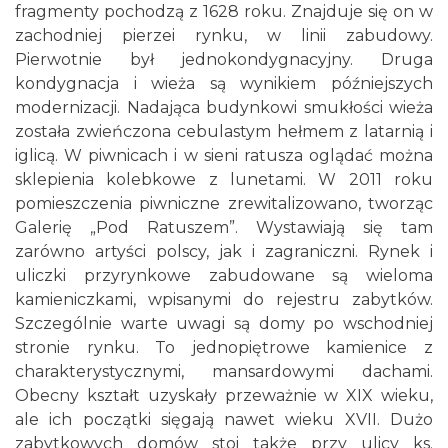
fragmenty pochodzą z 1628 roku. Znajduje się on w
zachodniej pierzei rynku, w linii zabudowy.
Pierwotnie był jednokondygnacyjny. Druga
kondygnacja i wieża są wynikiem późniejszych
modernizacji. Nadająca budynkowi smukłości wieża
została zwieńczona cebulastym hełmem z latarnią i
iglicą. W piwnicach i w sieni ratusza oglądać można
sklepienia kolebkowe z lunetami. W 2011 roku
pomieszczenia piwniczne zrewitalizowano, tworząc
Galerię „Pod Ratuszem”. Wystawiają się tam
zarówno artyści polscy, jak i zagraniczni. Rynek i
uliczki przyrynkowe zabudowane są wieloma
kamieniczkami, wpisanymi do rejestru zabytków.
Szczególnie warte uwagi są domy po wschodniej
stronie rynku. To jednopiętrowe kamienice z
charakterystycznymi, mansardowymi dachami.
Obecny kształt uzyskały przeważnie w XIX wieku,
ale ich początki sięgają nawet wieku XVII. Dużo
zabytkowych domów stoi także przy ulicy ks.