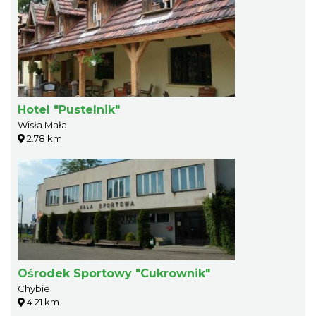
Hotel "Pustelnik"
Wisła Mała
2.78 km
Ośrodek Sportowy "Cukrownik"
Chybie
4.21 km