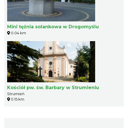
Mini tężnia solankowa w Drogomyślu
0.04 km
Kościół pw. św. Barbary w Strumieniu
Strumień
0.15 km