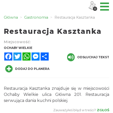
0
Główna
Gastronomia
Restauracja Kasztanka
Restauracja Kasztanka
Miejscowość:
OCHABY WIELKIE
Facebook
Twitter
WhatsApp
Messenger
Share
ODSŁUCHAJ TEKST
DODAJ DO PLANERA
Restauracja Kasztanka znajduje się w miejscowości
Ochaby Wielkie ulica Główna 201. Restauracja
serwująca dania kuchni polskiej.
Zauważyłeś błąd w treści?
ZGŁOŚ