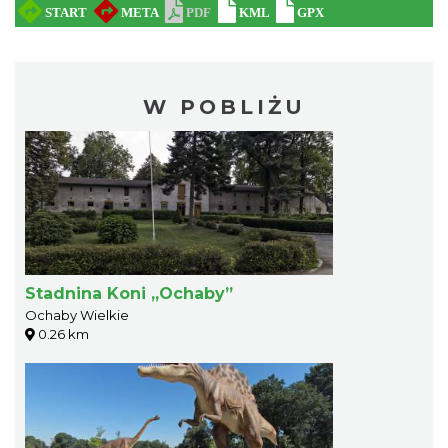
W POBLIŻU
Stadnina Koni „Ochaby”
Ochaby Wielkie
0.26 km