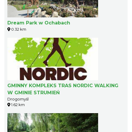
Dream Park w Ochabach
0.32 km
GMINNY KOMPLEKS TRAS NORDIC WALKING
W GMINIE STRUMIEŃ
Drogomyśl
1.62 km