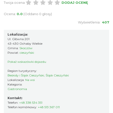
Twoja ocena:
DODAJ OCENĘ
Ocena:
0.0
(Oddano 0 głosy)
Wyświetlenia:
407
Lokalizacja:
Ul. Główna 201
43-430 Ochaby Wielkie
Gmina:
Skoczów
Powiat:
cieszyński
Pokaż wskazówki dojazdu
Region turystyczny:
Beskidy i Śląsk Cieszyński, Śląsk Cieszyński
Lokalizacja:
Na wsi
Kategoria:
Gastronomia
Kontakt:
Telefon:
+48 338 534 351
Telefon komórkowy:
+48 513 367 011