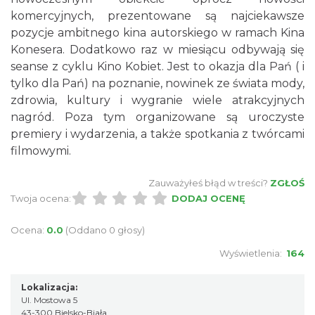
komercyjnych, prezentowane są najciekawsze
pozycje ambitnego kina autorskiego w ramach Kina
Konesera. Dodatkowo raz w miesiącu odbywają się
seanse z cyklu Kino Kobiet. Jest to okazja dla Pań ( i
tylko dla Pań) na poznanie, nowinek ze świata mody,
zdrowia, kultury i wygranie wiele atrakcyjnych
nagród. Poza tym organizowane są uroczyste
premiery i wydarzenia, a także spotkania z twórcami
filmowymi.
Zauważyłeś błąd w treści?
ZGŁOŚ
Twoja ocena:
DODAJ OCENĘ
Ocena:
0.0
(Oddano 0 głosy)
Wyświetlenia:
164
Lokalizacja:
Ul. Mostowa 5
43-300 Bielsko-Biała