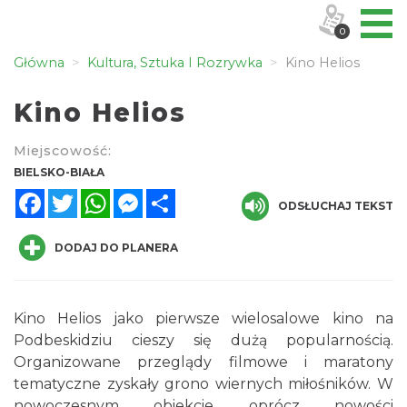
0
Główna
Kultura, Sztuka I Rozrywka
Kino Helios
Kino Helios
Miejscowość:
BIELSKO-BIAŁA
Facebook
Twitter
WhatsApp
Messenger
Share
ODSŁUCHAJ TEKST
DODAJ DO PLANERA
Kino Helios jako pierwsze wielosalowe kino na
Podbeskidziu cieszy się dużą popularnością.
Organizowane przeglądy filmowe i maratony
tematyczne zyskały grono wiernych miłośników. W
nowoczesnym obiekcie oprócz nowości