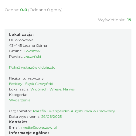
Ocena:
0.0
(Oddano 0 głosy)
Wyświetlenia:
19
Lokalizacja:
Ul. Widokowa
43-445 Leszna Górna
Gmina:
Goleszów
Akcja Przewodnik Czeka
Powiat:
cieszyński
Wisła
6.64 km
2026-08-16
Pokaż wskazówki dojazdu
Region turystyczny:
Beskidy i Śląsk Cieszyński
Lokalizacja:
W górach, W lesie, Na wsi
Kategoria:
Wydarzenia
Organizator:
Parafia Ewangelicko-Augsburska w Cisownicy
Data wydarzenia:
29/06/2025
Kontakt:
IX Festiwal Sera na Skolnitym
Email:
media@goleszow.pl
Wisła
Informacje ogólne: