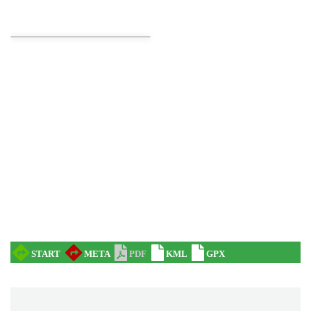
Muzeum Beskidzkim
Wisła
7.18 km
2026-08-19
Pokazy tradycji - pokaz pszczelarski w
Muzeum Beskidzkim
Wisła
7.18 km
2026-08-26