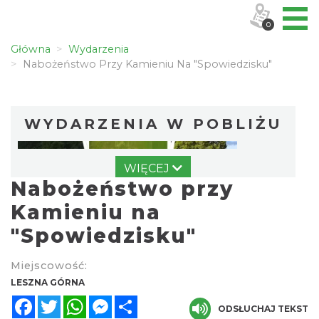
0
Główna
Wydarzenia
Nabożeństwo Przy Kamieniu Na "Spowiedzisku"
WYDARZENIA W POBLIŻU
WIĘCEJ
Nabożeństwo przy
Kamieniu na
"Spowiedzisku"
Wieczór uwielbienia w jedności na
Miejscowość:
Mołczynie
LESZNA GÓRNA
Dzięgielów
Facebook
Twitter
WhatsApp
Messenger
Share
3.86 km
2026-08-22
ODSŁUCHAJ TEKST