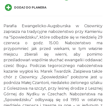
DODAJ DO PLANERA
Parafia Ewangelicko-Augsburska w Cisownicy
zaprasza na tradycyjne nabożeństwo przy Kamieniu
na "Spowiedzisku", które odbędzie się w niedzielę 29
Wakacyjna Potańcówka na Czantorii
czerwca o godz. 15.00. Nabożeństwo ma
Ustroń
przypomnieć jak przed wiekami, w tym właśnie
4.36 km
2026-08-15
miejscu zbierali się wierni, aby pomimo
prześladowań wspólnie słuchać ewangelii i oddawać
cześć Bogu. Podczas tegorocznego nabożeństwa
kazanie wygłosi ks. Marek Twardzik. Zaśpiewa także
chór z Cisownicy. „Spowiedzisko” położone jest u
podnóża Małej Czantorii, niedaleko zielonego szlaku
z Goleszowa na szczyt, przy leśnej drodze z Lesznej
Górnej do Nydku w Czechach. Nabożeństwa na
Memoriał im. Jana Śliwki
„Spowiedzisku” odbywają się od 1993 w ostatnią
4.57 km
2026-08-22
niedzielę czerwca i zawsze są one – w jedynym z