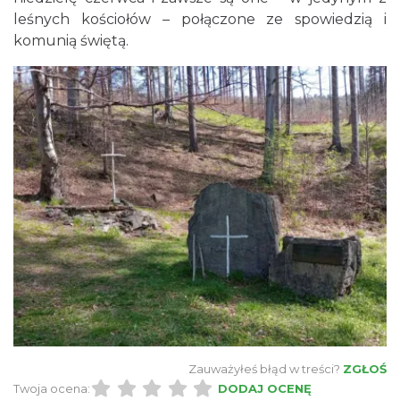
leśnych kościołów – połączone ze spowiedzią i
komunią świętą.
Cross Bike Dzięgielów 2026
Dzięgielów
5.01 km
2026-09-05
W górach jest wszystko co kocham
Zauważyłeś błąd w treści?
ZGŁOŚ
Wisła
Twoja ocena:
DODAJ OCENĘ
6.01 km
2026-08-08