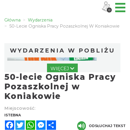
0
Główna
Wydarzenia
50-Lecie Ogniska Pracy Pozaszkolnej W Koniakowie
WYDARZENIA W POBLIŻU
WIĘCEJ
50-lecie Ogniska Pracy
Pozaszkolnej w
Koniakowie
Piłkarski Piknik
Miejscowość:
Istebna
ISTEBNA
0.00 km
2026-08-22
Facebook
Twitter
WhatsApp
Messenger
Share
ODSŁUCHAJ TEKST