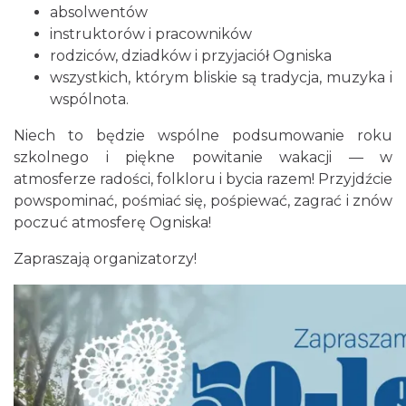
absolwentów
Istebna
0.71 km
2026-08-11
instruktorów i pracowników
rodziców, dziadków i przyjaciół Ogniska
wszystkich, którym bliskie są tradycja, muzyka i
wspólnota.
Niech to będzie wspólne podsumowanie roku
szkolnego i piękne powitanie wakacji — w
atmosferze radości, folkloru i bycia razem! Przyjdźcie
powspominać, pośmiać się, pośpiewać, zagrać i znów
Piknik Rodzinny ze św. Franciszkiem z
poczuć atmosferę Ogniska!
Asyżu
Istebna
Zapraszają organizatorzy!
0.72 km
2026-08-08