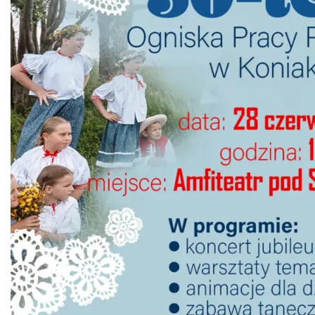
Puchar Złotego Gronia
Istebna
1.65 km
2026-08-23
Święto Jagnięciny w Istebnej
Istebna
2.29 km
2026-08-15