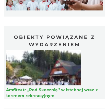
8.60 km
2026-08-26
OBIEKTY POWIĄZANE Z
WYDARZENIEM
Koncert orkiestry dętej „Echo Adwentu”
Wisła
8.63 km
2026-08-09
Amfiteatr „Pod Skocznią’’ w Istebnej wraz z
terenem rekreacyjnym
Akcja Przewodnik Czeka