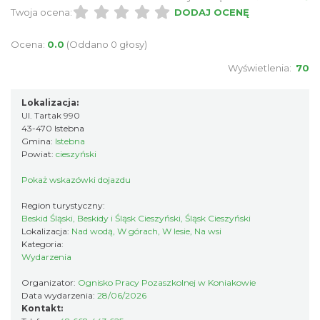
Twoja ocena:
DODAJ OCENĘ
Ustanowienie Sanktuarium Matki Bożej
Ocena:
0.0
(Oddano 0 głosy)
Frydeckiej
Jaworzynka
Wyświetlenia:
70
5.17 km
2026-08-22
Lokalizacja:
Ul. Tartak 990
43-470 Istebna
Gmina:
Istebna
Powiat:
cieszyński
Pokaż wskazówki dojazdu
Region turystyczny:
Zajęcia przy pasiece
Beskid Śląski, Beskidy i Śląsk Cieszyński, Śląsk Cieszyński
Jaworzynka
Lokalizacja:
Nad wodą, W górach, W lesie, Na wsi
5.37 km
2026-08-11
Kategoria:
Wydarzenia
Organizator:
Ognisko Pracy Pozaszkolnej w Koniakowie
Data wydarzenia:
28/06/2026
Kontakt: