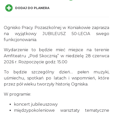
DODAJ DO PLANERA
Ognisko Pracy Pozaszkolnej w Koniakowie zaprasza
na wyjątkowy JUBILEUSZ 50-LECIA swego
Robimy budki dla ptaków - zajęcia
funkcjonowania.
warsztatowe
Istebna
Wydarzenie to będzie mieć miejsce na terenie
0.34 km
2026-08-27
Amfiteatru „Pod Skocznią” w niedzielę 28 czerwca
2026 r. Rozpoczęcie godz. 15.00
To będzie szczególny dzień… pełen muzyki,
uśmiechu, spotkań po latach i wspomnień, które
przez pół wieku tworzyły historię Ogniska.
W programie:
Jak czytać las
koncert jubileuszowy
Istebna
międzypokoleniowe warsztaty tematyczne
0.38 km
2026-08-25