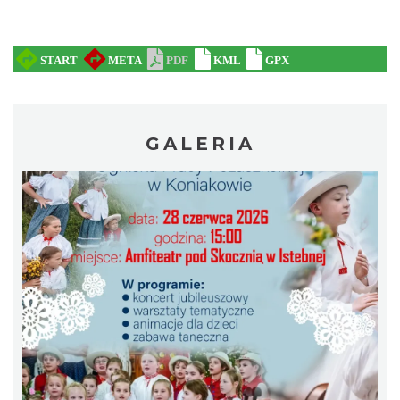
Pokazy tradycji - wyrób masła i sera w
GALERIA
Muzeum Beskidzkim
Wisła
8.60 km
2026-08-19
Pokazy tradycji - pokaz pszczelarski w
Muzeum Beskidzkim
Wisła