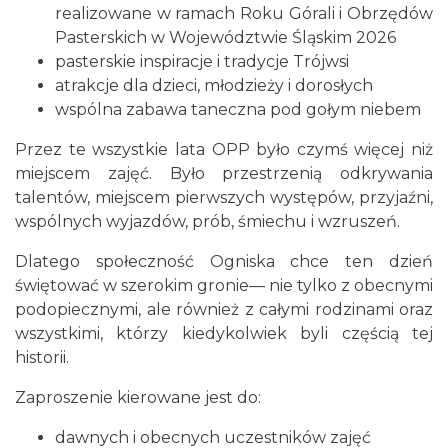
realizowane w ramach Roku Górali i Obrzędów
Pasterskich w Województwie Śląskim 2026
pasterskie inspiracje i tradycje Trójwsi
atrakcje dla dzieci, młodzieży i dorosłych
wspólna zabawa taneczna pod gołym niebem
Przez te wszystkie lata OPP było czymś więcej niż
miejscem zajęć. Było przestrzenią odkrywania
III Ogólnopolski Festiwal Folkloru
talentów, miejscem pierwszych występów, przyjaźni,
Dziecięcego „ Jaworowy Listek”
wspólnych wyjazdów, prób, śmiechu i wzruszeń.
Istebna
0.47 km
2026-09-19
Dlatego społeczność Ogniska chce ten dzień
świętować w szerokim gronie— nie tylko z obecnymi
podopiecznymi, ale również z całymi rodzinami oraz
wszystkimi, którzy kiedykolwiek byli częścią tej
historii.
Zaproszenie kierowane jest do:
dawnych i obecnych uczestników zajęć
Pójcie Dziecka – będzie kino!