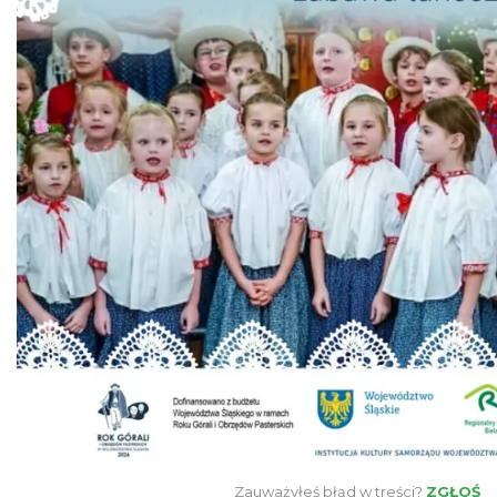
Dni Koronki Koniakowskiej
Koniaków
4.00 km
2026-08-13
Koniaków
4.09 km
2026-08-15
Zauważyłeś błąd w treści?
ZGŁOŚ