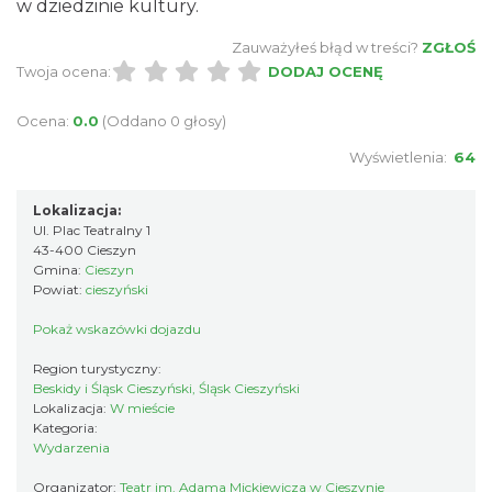
w dziedzinie kultury.
Cieszyn
0.21 km
2026-08-28
Zauważyłeś błąd w treści?
ZGŁOŚ
Twoja ocena:
DODAJ OCENĘ
Ocena:
0.0
(Oddano 0 głosy)
Wyświetlenia:
64
Lokalizacja:
Ul. Plac Teatralny 1
Cieszyn
43-400 Cieszyn
0.21 km
2026-08-08
Gmina:
Cieszyn
Powiat:
cieszyński
Pokaż wskazówki dojazdu
Region turystyczny:
Beskidy i Śląsk Cieszyński, Śląsk Cieszyński
Lokalizacja:
W mieście
Kategoria:
Wydarzenia
Cieszyn
Organizator:
Teatr im. Adama Mickiewicza w Cieszynie
0.21 km
2026-08-22