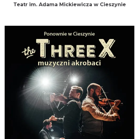
Teatr im. Adama Mickiewicza w
Cieszynie
Mozaika Folkloru II – Spotkanie trzech
kultur
Cieszyn
0.00 km
2026-09-12
LOVE SONGS-historie miłosne zapisane w