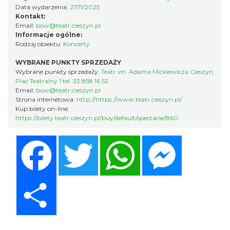
Data wydarzenia:
27/11/2025
Kontakt:
Email:
bow@teatr.cieszyn.pl
Informacje ogólne:
Rodzaj obiektu:
Koncerty
WYBRANE PUNKTY SPRZEDAŻY
Wybrane punkty sprzedaży:
Teatr im. Adama Mickiewicza Cieszyn,
Plac Teatralny 1 tel. 33 858 16 52
Email:
bow@teatr.cieszyn.pl
Cieszyn
Strona internetowa:
http://https://www.teatr.cieszyn.pl/
0.21 km
2026-09-05
Kup bilety on-line:
https://bilety.teatr.cieszyn.pl/buy/default/spectacle/860
Facebook
Twitter
WhatsApp
Messenger
Share
Cieszyn
0.21 km
2026-09-19