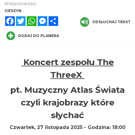
Miejscowość:
CIESZYN
Facebook
Twitter
WhatsApp
Messenger
Share
ODSŁUCHAJ TEKST
DODAJ DO PLANERA
„Daniec kontra Kryszak”
Cieszyn
Koncert zespołu The
0.00 km
2026-11-08
ThreeX
pt. Muzyczny Atlas Świata
czyli krajobrazy które
słychać
Koncert KARUZELA GNA
Cieszyn
Czwartek, 27 listopada 2025 -
Godzina:
18:00
0.00 km
2026-09-20