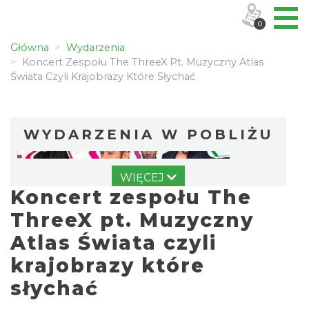
0
Główna
Wydarzenia
Koncert Zespołu The ThreeX Pt. Muzyczny Atlas
Świata Czyli Krajobrazy Które Słychać
WYDARZENIA W POBLIŻU
WIĘCEJ
Koncert zespołu The
ThreeX pt. Muzyczny
Atlas Świata czyli
krajobrazy które
Spektakl "Tajemnica 16. piętra"
Cieszyn
słychać
0.00 km
2026-10-18