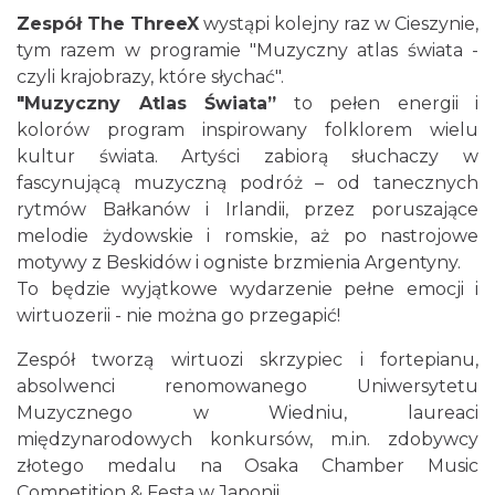
Patroni cieszyńskich ulic - wystawa
Zespół The ThreeX
wystąpi kolejny raz w Cieszynie,
Cieszyn
tym razem w programie "Muzyczny atlas świata -
0.08 km
2026-07-03
czyli krajobrazy, które słychać".
"Muzyczny Atlas Świata”
to pełen energii i
kolorów program inspirowany folklorem wielu
kultur świata. Artyści zabiorą słuchaczy w
fascynującą muzyczną podróż – od tanecznych
rytmów Bałkanów i Irlandii, przez poruszające
melodie żydowskie i romskie, aż po nastrojowe
Ślad. Litera. Piksel. Wystawa z okazji 30-
motywy z Beskidów i ogniste brzmienia Argentyny.
lecia Muzeum Drukarstwa w Cieszynie
To będzie wyjątkowe wydarzenie pełne emocji i
Cieszyn
wirtuozerii - nie można go przegapić!
0.11 km
2026-07-01
Zespół tworzą wirtuozi skrzypiec i fortepianu,
absolwenci renomowanego Uniwersytetu
Muzycznego w Wiedniu, laureaci
międzynarodowych konkursów, m.in. zdobywcy
złotego medalu na Osaka Chamber Music
Competition & Festa w Japonii.