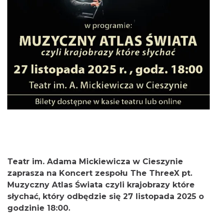
muzyce
Cieszyn
0.00 km
2026-10-24
Cieszyn
0.08 km
2026-08-08
Teatr im. Adama Mickiewicza w
Cieszynie
zaprasza na
Koncert zespołu The ThreeX pt.
Muzyczny Atlas Świata czyli krajobrazy które
słychać, który odbędzie się
27 listopada 2025 o
g
odzinie
18:00.