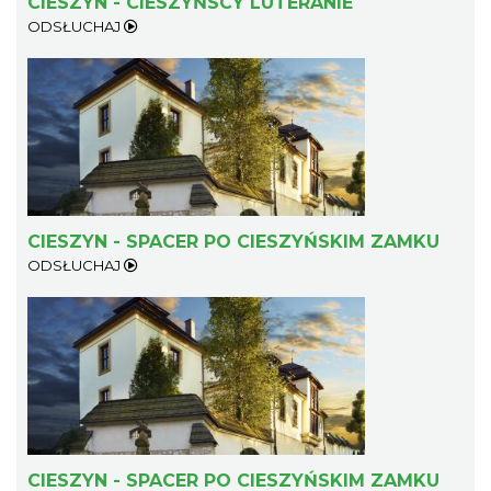
CIESZYN - CIESZYŃSCY LUTERANIE
ODSŁUCHAJ
Cieszyn
0.24 km
2026-08-09
CIESZYN - SPACER PO CIESZYŃSKIM ZAMKU
ODSŁUCHAJ
Cieszyn
0.24 km
2026-08-16
CIESZYN - SPACER PO CIESZYŃSKIM ZAMKU