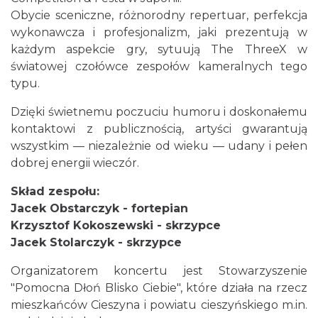
Obycie sceniczne, różnorodny repertuar, perfekcja
Cieszyn
wykonawcza i profesjonalizm, jaki prezentują w
0.21 km
2026-08-14
każdym aspekcie gry, sytuują The ThreeX w
światowej czołówce zespołów kameralnych tego
typu.
Dzięki świetnemu poczuciu humoru i doskonałemu
kontaktowi z publicznością, artyści gwarantują
wszystkim — niezależnie od wieku — udany i pełen
dobrej energii wieczór.
Cieszyn
Skład zespołu:
0.21 km
2026-08-21
Jacek Obstarczyk - fortepian
Krzysztof Kokoszewski - skrzypce
Jacek Stolarczyk - skrzypce
Organizatorem koncertu jest Stowarzyszenie
"Pomocna Dłoń Blisko Ciebie", które działa na rzecz
mieszkańców Cieszyna i powiatu cieszyńskiego m.in.