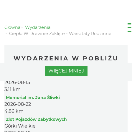
Główna
Wydarzenia
Ciepło W Drewnie Zaklęte - Warsztaty Rodzinne
WYDARZENIA W POBLIŻU
Wakacyjna Potańcówka na Czantorii
WIĘCEJ
MNIEJ
Ustroń
2026-08-15
3.11 km
Memoriał im. Jana Śliwki
2026-08-22
4.86 km
Zlot Pojazdów Zabytkowych
Górki Wielkie