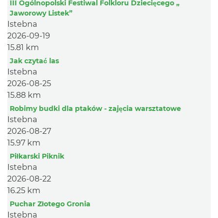
III Ogólnopolski Festiwal Folkloru Dziecięcego „
Jaworowy Listek”
Istebna
2026-09-19
15.81 km
Jak czytać las
Istebna
2026-08-25
15.88 km
Robimy budki dla ptaków - zajęcia warsztatowe
Istebna
2026-08-27
15.97 km
Piłkarski Piknik
Istebna
2026-08-22
16.25 km
Puchar Złotego Gronia
Istebna