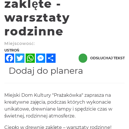
zaklęte -
warsztaty
rodzinne
Miejscowość:
USTROŃ
Facebook
Twitter
WhatsApp
Messenger
Share
ODSŁUCHAJ TEKST
Dodaj do planera
Miejski Dom Kultury "Prażakówka" zaprasza na
kreatywne zajęcia, podczas których wykonacie
unikatowe, drewniane lampy i spędzicie czas w
świetnej, rodzinnej atmosferze.
Ciepło w drewnie zaklęte – warsztaty rodzinne!