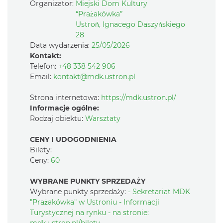
Organizator:
Miejski Dom Kultury
“Prażakówka”
Ustroń, Ignacego Daszyńskiego
28
Data wydarzenia:
25/05/2026
Kontakt:
Telefon:
+48 338 542 906
Email:
kontakt@mdk.ustron.pl
Strona internetowa:
https://mdk.ustron.pl/
Informacje ogólne:
Rodzaj obiektu:
Warsztaty
CENY I UDOGODNIENIA
Bilety:
Ceny:
60
WYBRANE PUNKTY SPRZEDAŻY
Wybrane punkty sprzedaży:
- Sekretariat MDK
"Prażakówka" w Ustroniu - Informacji
Turystycznej na rynku - na stronie: