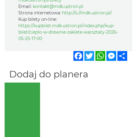
mdk.ustron.pl/bilety
Email:
kontakt@mdk.ustron.pl
Strona internetowa:
http://s://mdk.ustron.pl/
Kup bilety on-line:
https://kupbilet.mdk.ustron.pl/index.php/kup-
bilet/cieplo-w-drewnie-zaklete-warsztaty-2026-
05-25-17-00
Facebook
Twitter
WhatsApp
Messen
Sha
Dodaj do planera