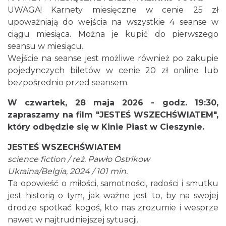
UWAGA! Karnety miesięczne w cenie 25 zł
upoważniają do wejścia na wszystkie 4 seanse w
ciągu miesiąca. Można je kupić do pierwszego
Cieszyn
seansu w miesiącu.
0.07 km
2026-08-21
Wejście na seanse jest możliwe również po zakupie
pojedynczych biletów w cenie 20 zł online lub
bezpośrednio przed seansem.
W czwartek, 28 maja 2026 - godz. 19:30,
zapraszamy na film "JESTEŚ WSZECHŚWIATEM",
który odbędzie się w Kinie Piast w Cieszynie.
Cieszyn
JESTEŚ WSZECHŚWIATEM
0.07 km
2026-08-28
science fiction / reż. Pawło Ostrikow
Ukraina/Belgia, 2024 / 101 min.
Ta opowieść o miłości, samotności, radości i smutku
jest historią o tym, jak ważne jest to, by na swojej
drodze spotkać kogoś, kto nas zrozumie i wesprze
nawet w najtrudniejszej sytuacji.