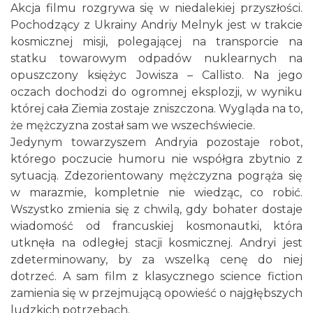
Akcja filmu rozgrywa się w niedalekiej przyszłości.
Pochodzący z Ukrainy Andriy Melnyk jest w trakcie
Cieszyn
kosmicznej misji, polegającej na transporcie na
0.09 km
2026-08-09
statku towarowym odpadów nuklearnych na
opuszczony księżyc Jowisza – Callisto. Na jego
oczach dochodzi do ogromnej eksplozji, w wyniku
której cała Ziemia zostaje zniszczona. Wygląda na to,
że mężczyzna został sam we wszechświecie.
Jedynym towarzyszem Andryia pozostaje robot,
którego poczucie humoru nie współgra zbytnio z
sytuacją. Zdezorientowany mężczyzna pogrąża się
Cieszyn
0.09 km
2026-08-16
w marazmie, kompletnie nie wiedząc, co robić.
Wszystko zmienia się z chwilą, gdy bohater dostaje
wiadomość od francuskiej kosmonautki, która
utknęła na odległej stacji kosmicznej. Andryi jest
zdeterminowany, by za wszelką cenę do niej
dotrzeć. A sam film z klasycznego science fiction
zamienia się w przejmującą opowieść o najgłębszych
ludzkich potrzebach.