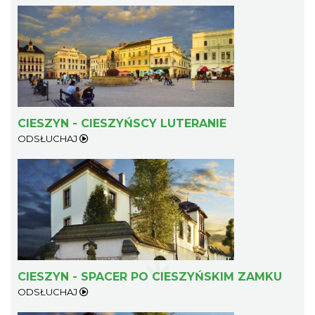
Cieszyn
CIESZYN - CIESZYŃSCY LUTERANIE
0.40 km
2026-08-23
ODSŁUCHAJ
Koncert na głos i organy - Paweł Konik &
Maciej Zakrzewski
CIESZYN - SPACER PO CIESZYŃSKIM ZAMKU
Cieszyn
ODSŁUCHAJ
0.40 km
2026-09-06