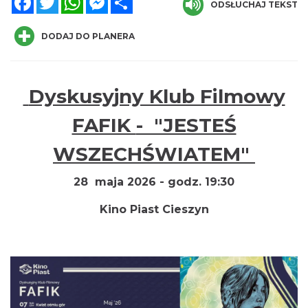
ODSŁUCHAJ TEKST
DODAJ DO PLANERA
Dyskusyjny Klub Filmowy
Cieszyn
0.03 km
2026-08-16
FAFIK
- "JESTEŚ
WSZECHŚWIATEM"
28 maja 2026 - godz. 19:30
Kino Piast Cieszyn
Cieszyn
0.03 km
2026-08-23