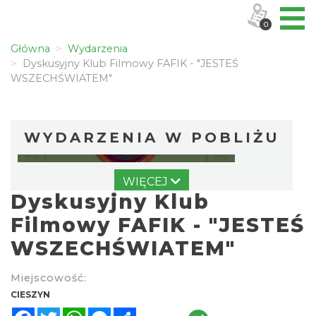
0
Główna
Wydarzenia
Dyskusyjny Klub Filmowy FAFIK - "JESTEŚ
WSZECHŚWIATEM"
WYDARZENIA W POBLIŻU
WIĘCEJ
Dyskusyjny Klub
Filmowy FAFIK - "JESTEŚ
WSZECHŚWIATEM"
Cieszyn
Miejscowość:
0.03 km
2026-08-09
CIESZYN
Facebook
Twitter
WhatsApp
Messenger
Share