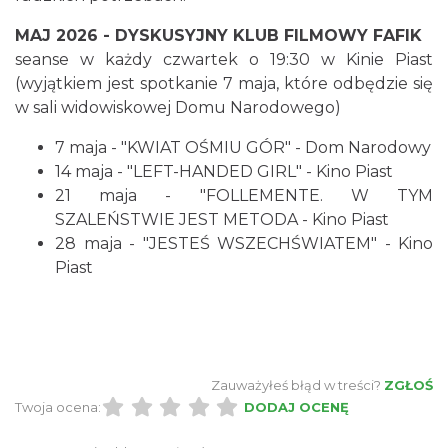
Cieszyn
0.09 km
2026-08-23
MAJ 2026 - DYSKUSYJNY KLUB FILMOWY FAFIK
seanse w każdy czwartek o 19:30 w Kinie Piast
(wyjątkiem jest spotkanie 7 maja, które odbędzie się
w sali widowiskowej Domu Narodowego)
7 maja - "KWIAT OŚMIU GÓR" - Dom Narodowy
14 maja - "LEFT-HANDED GIRL" - Kino Piast
21 maja - "FOLLEMENTE. W TYM
SZALEŃSTWIE JEST METODA - Kino Piast
Wystawa: Z ONDRASZKIEM PRZEZ DEKADY
28 maja - "JESTEŚ WSZECHŚWIATEM" - Kino
60-lecie Turystycznego Klubu Kolarskiego
Piast
Cieszyn
PTTK "Ondraszek"
0.13 km
2026-05-27
Zauważyłeś błąd w treści?
ZGŁOŚ
Twoja ocena:
DODAJ OCENĘ