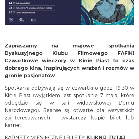
Cieszyn
0.03 km
2026-08-30
Zapraszamy na majowe spotkania
Dyskusyjnego Klubu Filmowego FAFIK!
Czwartkowe wieczory w Kinie Piast to czas
dobrego kina, inspirujących wrażeń i rozmów w
gronie pasjonatów
.
Spotkania odbywają się w czwartki o godz. 19:30 w
Kinie Piast (wyjątkiem jest spotkanie 7 maja, które
Cieszyn
odbędzie się w sali widowiskowej Domu
0.07 km
2026-08-14
Narodowego). Seanse są otwarte dla wszystkich
zainteresowanych - wystarczy kupić bilet lub
karnet.
KARNETY MIESIĘCZNE I BILETY:
KLIKNIJ TUTAJ