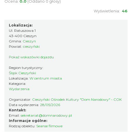
Ocena:
0.0
(Oddano 0 głosy)
INTERPRETACJE "Miesiofoto" - wernisaż
Wyświetlenia:
46
wystawy zdjęć miesiąca Cieszyńskiego
Cieszyn
Towarzystwa Fotograficznego
Lokalizacja:
0.13 km
2026-08-07
Ul. Ratuszowa 1
43-400 Cieszyn
Gmina:
Cieszyn
Powiat:
cieszyński
Pokaż wskazówki dojazdu
Region turystyczny:
Śląsk Cieszyński
Lokalizacja:
W centrum miasta
Spektakl "Tajemnica 16. piętra"
Kategoria:
Wydarzenia
Cieszyn
0.25 km
2026-10-18
Organizator:
Cieszyński Ośrodek Kultury "Dom Narodowy" - COK
Data wydarzenia:
28/05/2026
Kontakt:
Email:
sekretariat@domnarodowy.pl
Informacje ogólne:
Rodzaj obiektu:
Seanse filmowe