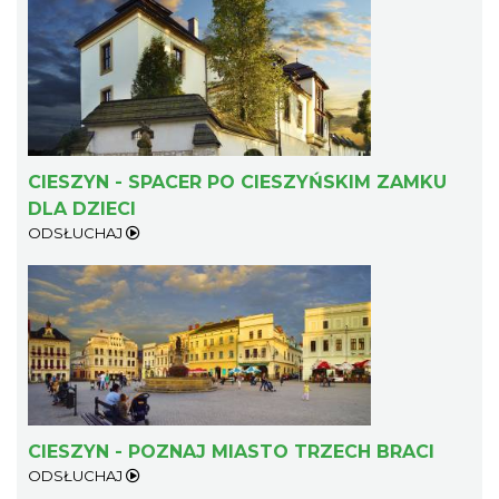
CIESZYN - SPACER PO CIESZYŃSKIM ZAMKU
Cieszyn
DLA DZIECI
0.42 km
2026-08-14
ODSŁUCHAJ
Cieszyn
0.42 km
2026-08-21
CIESZYN - POZNAJ MIASTO TRZECH BRACI
ODSŁUCHAJ