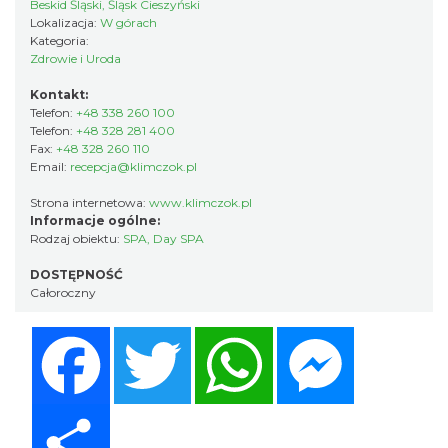
Beskid Śląski, Śląsk Cieszyński
Lokalizacja:
W górach
Kategoria:
Zdrowie i Uroda
Kontakt:
Telefon:
+48 338 260 100
Telefon:
+48 328 281 400
Fax:
+48 328 260 110
Email:
recepcja@klimczok.pl
Strona internetowa:
www.klimczok.pl
Informacje ogólne:
Rodzaj obiektu:
SPA
,
Day SPA
DOSTĘPNOŚĆ
Całoroczny
Facebook
Twitter
WhatsApp
Messenger
Share