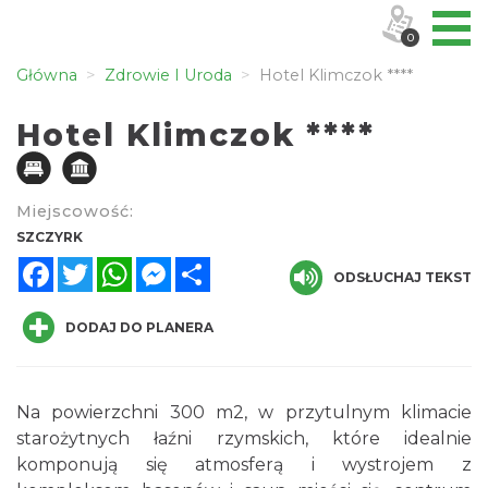
0
Główna
Zdrowie I Uroda
Hotel Klimczok ****
Hotel Klimczok ****
Miejscowość:
SZCZYRK
Facebook
Twitter
WhatsApp
Messenger
Share
ODSŁUCHAJ TEKST
DODAJ DO PLANERA
Na powierzchni 300 m2, w przytulnym klimacie
starożytnych łaźni rzymskich, które idealnie
komponują się atmosferą i wystrojem z