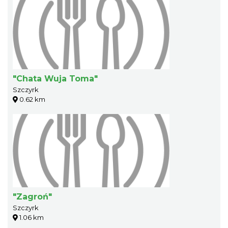
"Chata Wuja Toma"
Szczyrk
0.62 km
"Zagroń"
Szczyrk
1.06 km