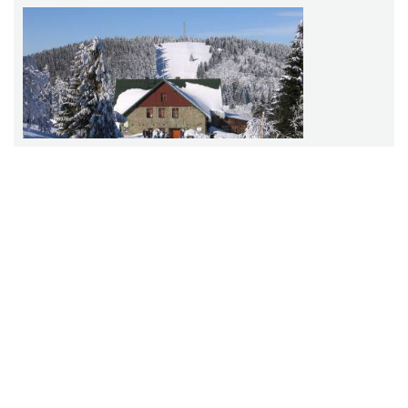
Schronisko "Klimczok"
Szczyrk
1.23 km
Restauracja Beskidek
Szczyrk
1.31 km