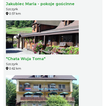
Jakubiec Maria - pokoje gościnne
Szczyrk
0.57 km
"Chata Wuja Toma"
Szczyrk
0.62 km