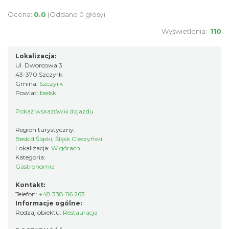
Ocena:
0.0
(Oddano 0 głosy)
Wyświetlenia:
110
Lokalizacja:
Ul. Dworcowa 3
43-370 Szczyrk
Gmina:
Szczyrk
Powiat:
bielski
Pokaż wskazówki dojazdu
Region turystyczny:
Beskid Śląski, Śląsk Cieszyński
Lokalizacja:
W górach
Kategoria:
Gastronomia
Kontakt:
Telefon:
+48 338 116 263
Informacje ogólne:
Rodzaj obiektu:
Restauracja