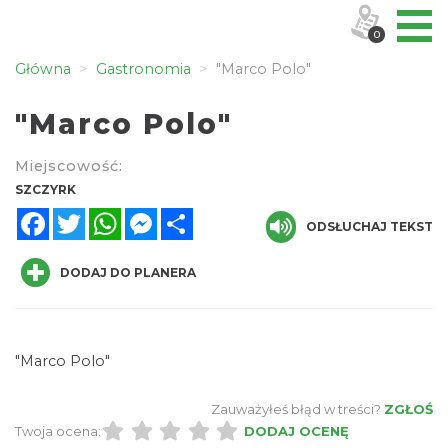
0
Główna
Gastronomia
"Marco Polo"
"Marco Polo"
Miejscowość:
SZCZYRK
Facebook
Twitter
WhatsApp
Messenger
Share
ODSŁUCHAJ TEKST
DODAJ DO PLANERA
"Marco Polo"
Zauważyłeś błąd w treści?
ZGŁOŚ
Twoja ocena:
DODAJ OCENĘ