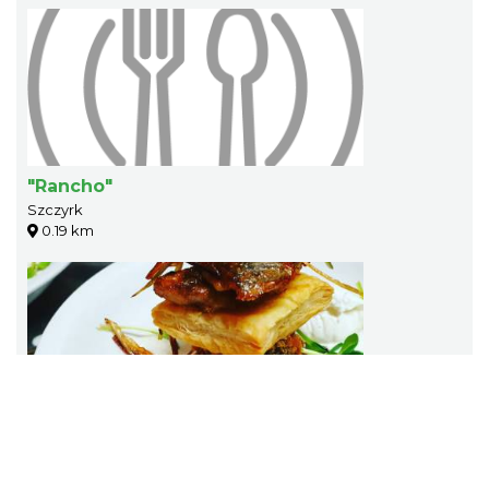
"Rancho"
Szczyrk
0.19 km
Willa "Aspen" - Bistro i Bar
Szczyrk
0.20 km