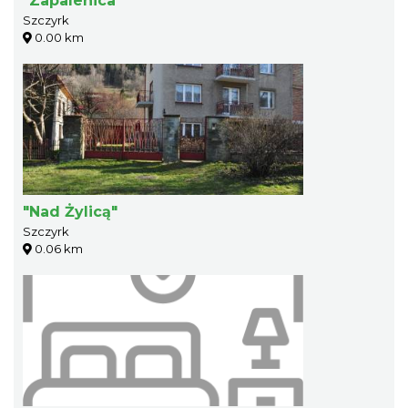
"Zapalenica"
Szczyrk
0.00 km
"Nad Żylicą"
Szczyrk
0.06 km