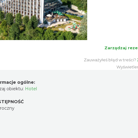
Zarządzaj reze
Zauważyłeś błąd w treści?
Wyświetle
ormacje ogólne:
aj obiektu:
Hotel
STĘPNOŚĆ
oroczny