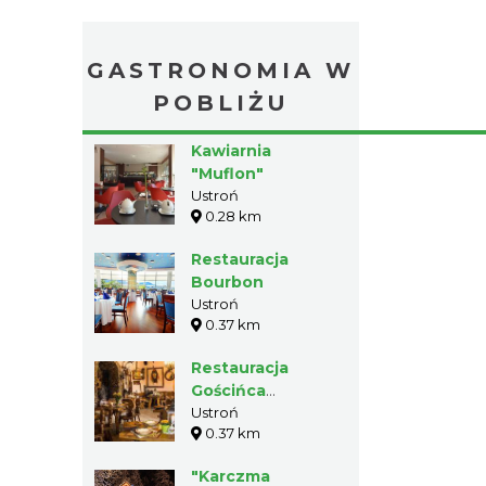
GASTRONOMIA W
POBLIŻU
Kawiarnia
"Muflon"
Ustroń
0.28 km
Restauracja
Bourbon
Ustroń
0.37 km
Restauracja
Gościńca
"Groblice"
Ustroń
0.37 km
"Karczma