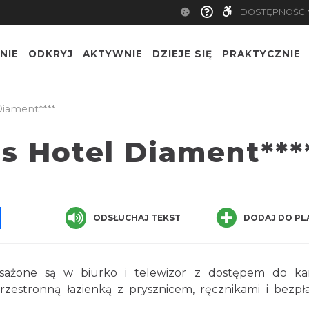
DOSTĘPNOŚĆ
NIE
ODKRYJ
AKTYWNIE
DZIEJE SIĘ
PRAKTYCZNIE
Diament****
s Hotel Diament***
pp
senger
Share
ODSŁUCHAJ TEKST
DODAJ DO PL
osażone są w biurko i telewizor z dostępem do ka
rzestronną łazienką z prysznicem, ręcznikami i bezp