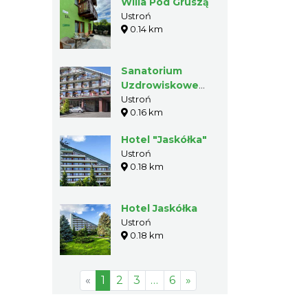
Willa Pod Gruszą
Ustroń
0.14 km
Sanatorium
Uzdrowiskowe
"Orlik"
Ustroń
0.16 km
Hotel "Jaskółka"
Ustroń
0.18 km
Hotel Jaskółka
Ustroń
0.18 km
«
1
2
3
…
6
»