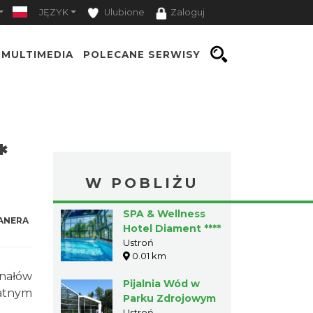
JĘZYK
Ulubione
Zaloguj
MULTIMEDIA
POLECANE SERWISY
*
W POBLIŻU
SPA & Wellness
ANERA
Hotel Diament ****
Ustroń
0.01 km
nałów
Pijalnia Wód w
łatnym
Parku Zdrojowym
Ustroń