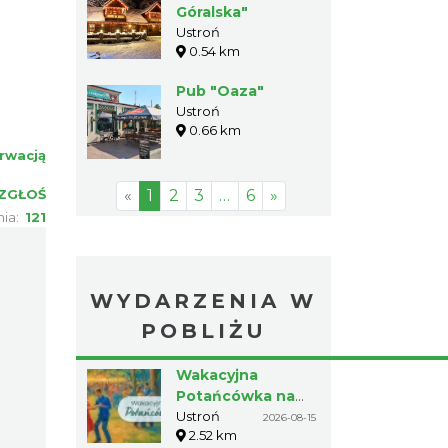
Góralska"
Ustroń
0.54 km
Pub "Oaza"
Ustroń
0.66 km
rwacją
«
1
2
3
…
6
»
ZGŁOŚ
nia:
121
WYDARZENIA W
POBLIŻU
Wakacyjna
Potańcówka na
Czantorii
Ustroń
2026-08-15
2.52 km