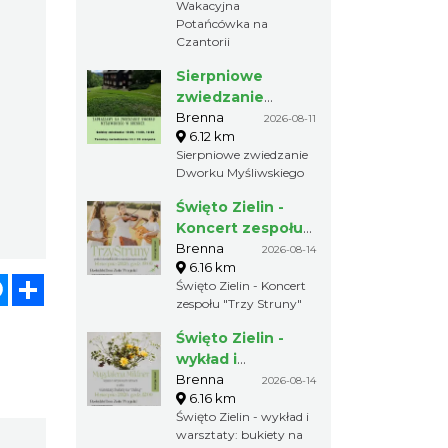
Wakacyjna
Potańcówka na
Czantorii
Sierpniowe
zwiedzanie
Dworku
Brenna
2026-08-11
6.12 km
Myśliwskiego
Sierpniowe zwiedzanie
Dworku Myśliwskiego
Święto Zielin -
Koncert zespołu
"Trzy Struny"
Brenna
2026-08-14
6.16 km
atsApp
Messenger
Share
Święto Zielin - Koncert
zespołu "Trzy Struny"
Święto Zielin -
wykład i
warsztaty:
Brenna
2026-08-14
6.16 km
bukiety na Zielną
Święto Zielin - wykład i
warsztaty: bukiety na