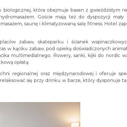
 biologicznej, która obejmuje basen z gwieździstym n
hydromasażem. Goście mają też do dyspozycji mały 
omasażem, saunę i klimatyzowaną salę fitness. Hotel za
placów zabaw, skateparku i ścianek wspinaczkowyc
zas w kąciku zabaw, pod opieką doświadczonych anima
ika multimedialnego. Rowery, sanki, kijki do nordic w
tkową opłatą.
chni regionalnej oraz międzynarodowej i oferuje spe
relaksować się przy drinku w barze, który dysponuje t