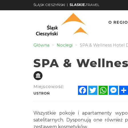
|
ŚLĄSK CIESZYŃSKI
SLASKIE.
TRAVEL
O REGIO
Główna
Noclegi
SPA & Wellness Hotel 
SPA & Wellnes
Miejscowość:
Facebook
Twitter
WhatsA
Mes
USTROŃ
Wszystkie pokoje i apartamenty wyp
satelitarnych. Dysponują one również p
zestawem kosmetyków.