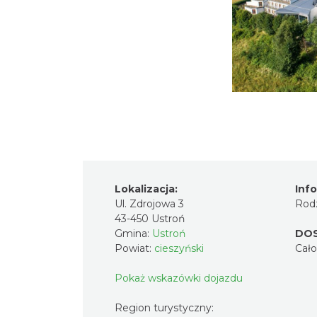
Lokalizacja:
Inf
Ul. Zdrojowa 3
Rodz
43-450 Ustroń
Gmina:
Ustroń
DO
Powiat:
cieszyński
Cał
Pokaż wskazówki dojazdu
Region turystyczny: