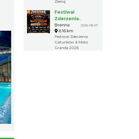
Zielną
Festiwal
Zderzenia
Gatunków & Moto
Brenna
2026-08-07
6.16 km
Granda 2026
Festiwal Zderzenia
Gatunków & Moto
Granda 2026