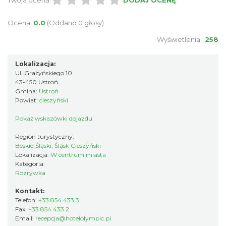
Twoja ocena:
DODAJ OCENĘ
Ocena:
0.0
(Oddano 0 głosy)
Wyświetlenia:
258
Lokalizacja:
Ul. Grażyńskiego 10
43-450 Ustroń
Gmina:
Ustroń
Powiat:
cieszyński
Pokaż wskazówki dojazdu
Region turystyczny:
Beskid Śląski, Śląsk Cieszyński
Lokalizacja:
W centrum miasta
Kategoria:
Rozrywka
Kontakt:
Telefon:
+33 854 433 3
Fax:
+33 854 433 2
Email:
recepcja@hotelolympic.pl