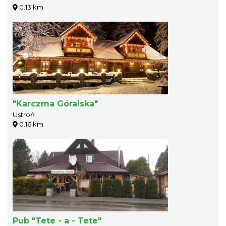
0.13 km
"Karczma Góralska"
Ustroń
0.16 km
Pub "Tete - a - Tete"