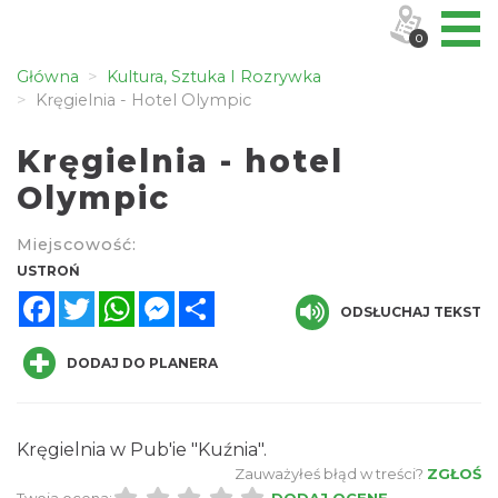
0
Główna
Kultura, Sztuka I Rozrywka
Kręgielnia - Hotel Olympic
Kręgielnia - hotel
Olympic
Miejscowość:
USTROŃ
Facebook
Twitter
WhatsApp
Messenger
Share
ODSŁUCHAJ TEKST
DODAJ DO PLANERA
Kręgielnia w Pub'ie "Kuźnia".
Zauważyłeś błąd w treści?
ZGŁOŚ