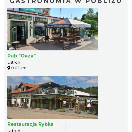
GASTRONOMIA W POBLIŻU
Pub "Oaza"
Ustroń
0.02 km
Restauracja Rybka
Ustroń