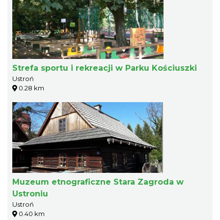
Strefa sportu i rekreacji w Parku Kościuszki
Ustroń
0.28 km
Muzeum etnograficzne Stara Zagroda w
Ustroniu
Ustroń
0.40 km