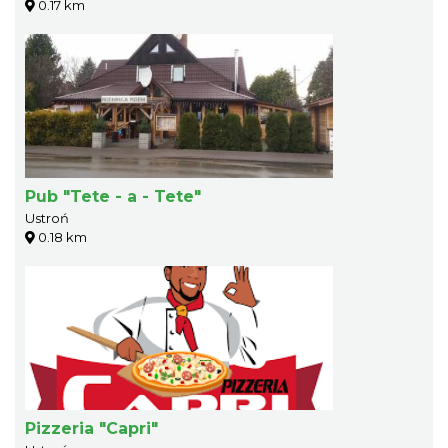
0.17 km
Pub "Tete - a - Tete"
Ustroń
0.18 km
Pizzeria "Capri"