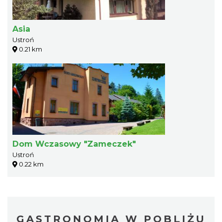
Asia
Ustroń
0.21 km
Dom Wczasowy "Zameczek"
Ustroń
0.22 km
GASTRONOMIA W POBLIŻU