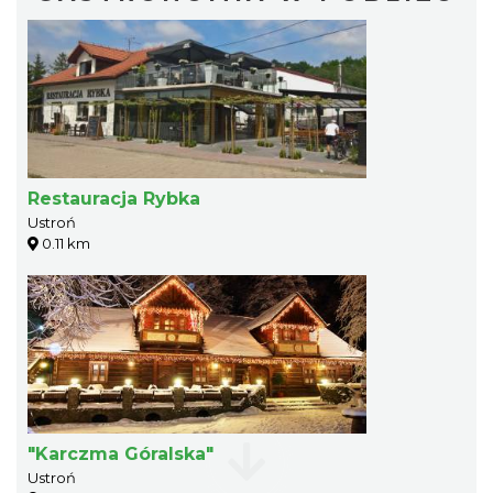
Restauracja Rybka
Ustroń
0.11 km
"Karczma Góralska"
Ustroń