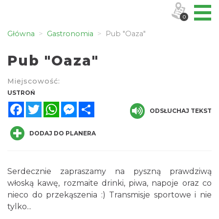
0
Główna
Gastronomia
Pub "Oaza"
Pub "Oaza"
Miejscowość:
USTROŃ
Facebook
Twitter
WhatsApp
Messenger
Share
ODSŁUCHAJ TEKST
DODAJ DO PLANERA
Serdecznie zapraszamy na pyszną prawdziwą
włoską kawę, rozmaite drinki, piwa, napoje oraz co
nieco do przekąszenia :) Transmisje sportowe i nie
tylko...