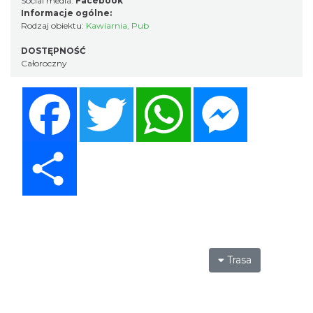
Social media:
Facebook
Informacje ogólne:
Rodzaj obiektu:
Kawiarnia
,
Pub
DOSTĘPNOŚĆ
Całoroczny
Facebook
Twitter
WhatsApp
Messenger
Share
Trasa