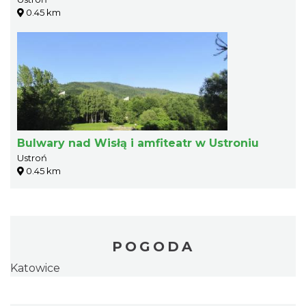
0.45 km
Bulwary nad Wisłą i amfiteatr w Ustroniu
Ustroń
0.45 km
POGODA
Katowice