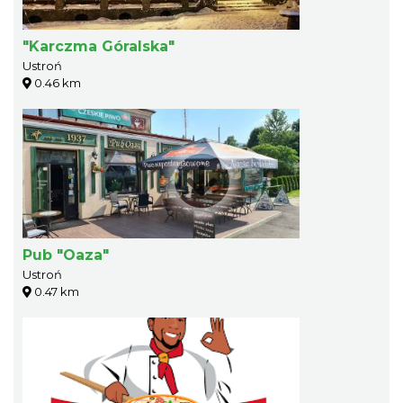
"Karczma Góralska"
Ustroń
0.46 km
Pub "Oaza"
Ustroń
0.47 km