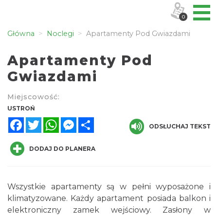
0
Główna
Noclegi
Apartamenty Pod Gwiazdami
Apartamenty Pod
Gwiazdami
Miejscowość:
USTROŃ
Facebook
Twitter
WhatsApp
Messenger
Share
ODSŁUCHAJ TEKST
DODAJ DO PLANERA
Wszystkie apartamenty są w pełni wyposażone i
klimatyzowane. Każdy apartament posiada balkon i
elektroniczny zamek wejściowy. Zasłony w