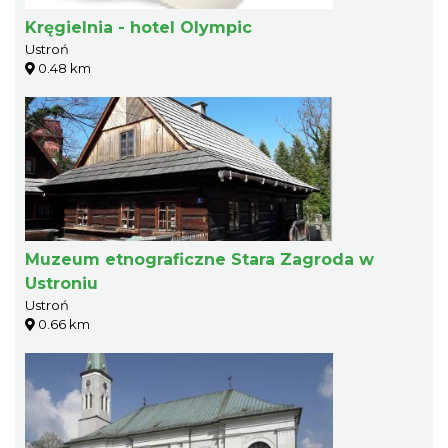
Kręgielnia - hotel Olympic
Ustroń
0.48 km
Muzeum etnograficzne Stara Zagroda w
Ustroniu
Ustroń
0.66 km