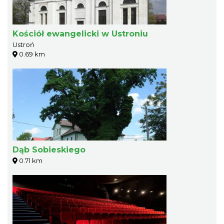
Kościół ewangelicki w Ustroniu
Ustroń
0.69 km
Dąb Sobieskiego
0.71 km