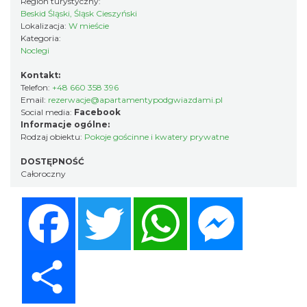
Region turystyczny:
Beskid Śląski, Śląsk Cieszyński
Lokalizacja:
W mieście
Kategoria:
Noclegi
Kontakt:
Telefon:
+48 660 358 396
Email:
rezerwacje@apartamentypodgwiazdami.pl
Social media:
Facebook
Informacje ogólne:
Rodzaj obiektu:
Pokoje gościnne i kwatery prywatne
DOSTĘPNOŚĆ
Całoroczny
Facebook
Twitter
WhatsApp
Messenger
Share