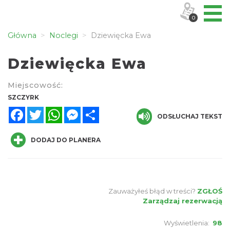
0
Główna
Noclegi
Dziewięcka Ewa
Dziewięcka Ewa
Miejscowość:
SZCZYRK
Facebook
Twitter
WhatsApp
Messenger
Share
ODSŁUCHAJ TEKST
DODAJ DO PLANERA
Zauważyłeś błąd w treści?
ZGŁOŚ
Zarządzaj rezerwacją
Wyświetlenia:
98