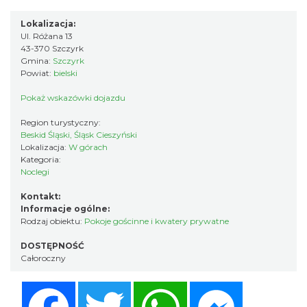
Lokalizacja:
Ul. Różana 13
43-370 Szczyrk
Gmina:
Szczyrk
Powiat:
bielski
Pokaż wskazówki dojazdu
Region turystyczny:
Beskid Śląski, Śląsk Cieszyński
Lokalizacja:
W górach
Kategoria:
Noclegi
Kontakt:
Informacje ogólne:
Rodzaj obiektu:
Pokoje gościnne i kwatery prywatne
DOSTĘPNOŚĆ
Całoroczny
Facebook
Twitter
WhatsApp
Messenger