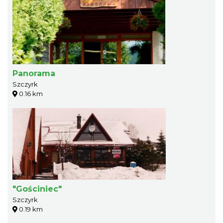
Panorama
Szczyrk
0.16 km
"Gościniec"
Szczyrk
0.19 km