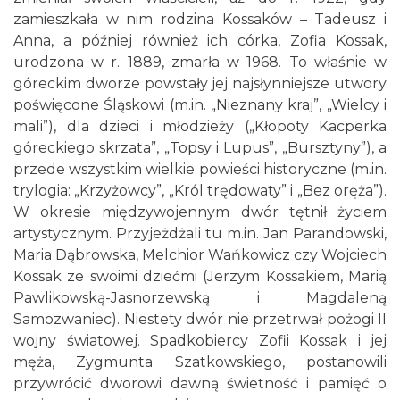
zamieszkała w nim rodzina Kossaków – Tadeusz i
Anna, a później również ich córka, Zofia Kossak,
urodzona w r. 1889, zmarła w 1968. To właśnie w
góreckim dworze powstały jej najsłynniejsze utwory
poświęcone Śląskowi (m.in. „Nieznany kraj”, „Wielcy i
mali”), dla dzieci i młodzieży („Kłopoty Kacperka
góreckiego skrzata”, „Topsy i Lupus”, „Bursztyny”), a
przede wszystkim wielkie powieści historyczne (m.in.
trylogia: „Krzyżowcy”, „Król trędowaty” i „Bez oręża”).
W okresie międzywojennym dwór tętnił życiem
artystycznym. Przyjeżdżali tu m.in. Jan Parandowski,
Maria Dąbrowska, Melchior Wańkowicz czy Wojciech
Kossak ze swoimi dziećmi (Jerzym Kossakiem, Marią
Pawlikowską-Jasnorzewską i Magdaleną
Samozwaniec). Niestety dwór nie przetrwał pożogi II
wojny światowej. Spadkobiercy Zofii Kossak i jej
męża, Zygmunta Szatkowskiego, postanowili
przywrócić dworowi dawną świetność i pamięć o