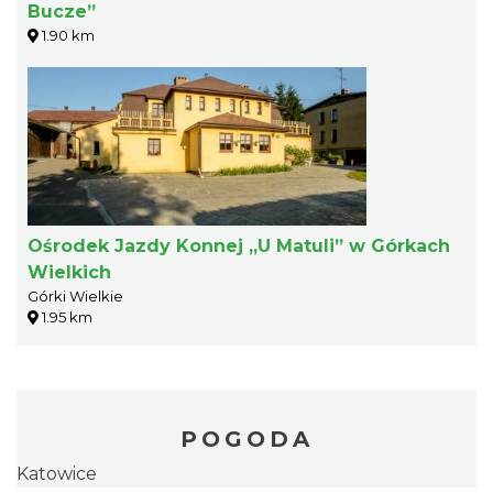
Bucze”
1.90 km
Ośrodek Jazdy Konnej „U Matuli” w Górkach
Wielkich
Górki Wielkie
1.95 km
POGODA
Katowice