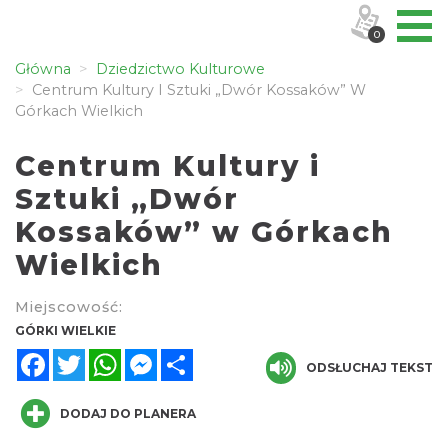
0
Główna
Dziedzictwo Kulturowe
Centrum Kultury I Sztuki „Dwór Kossaków” W
Górkach Wielkich
Centrum Kultury i
Sztuki „Dwór
Kossaków” w Górkach
Wielkich
Miejscowość:
GÓRKI WIELKIE
Facebook
Twitter
WhatsApp
Messenger
Share
ODSŁUCHAJ TEKST
DODAJ DO PLANERA