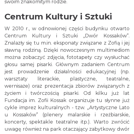
swoim znakomitym rodzie.
Centrum Kultury i Sztuki
W 2010 r., w odnowionej części budynku otwarto
Centrum Kultury i Sztuki „Dwór Kossaków”.
Znalazły się tu m.in. eksponaty związane z Zofią i jej
sławną rodziną. Dzięki nowoczesnym multimediom
można zobaczyć zdjęcia, fototapety czy wysłuchać
głosu samej pisarki. Głównym zadaniem Centrum
jest prowadzenie działalności edukacyjnej (np.
warsztaty literackie, plastyczne, teatralne,
wernisaże) oraz prezentacja zbiorów związanych z
życiem i twórczością pisarki. Od kilku już lat
Fundacja im. Zofii Kossak organizuje tu słynne już
cykle imprez kulturalnych - tzw. „Artystyczne Lato
u Kossaków” (plenery malarskie i rzeźbiarskie,
koncerty, spektakle teatralne itp.). Warto zwrócić
uwagę również na park otaczający zabytkowy dwór