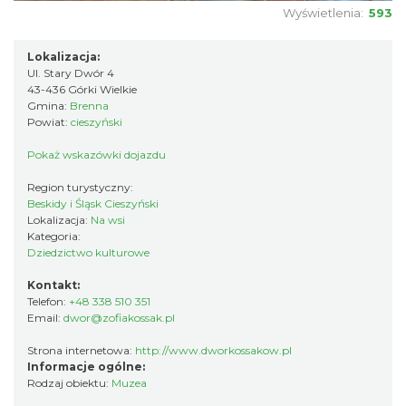
Wyświetlenia:
593
Lokalizacja:
Ul. Stary Dwór 4
43-436 Górki Wielkie
Gmina:
Brenna
Powiat:
cieszyński
Pokaż wskazówki dojazdu
Region turystyczny:
Beskidy i Śląsk Cieszyński
Lokalizacja:
Na wsi
Kategoria:
Dziedzictwo kulturowe
Kontakt:
Telefon:
+48 338 510 351
Email:
dwor@zofiakossak.pl
Strona internetowa:
http://www.dworkossakow.pl
Informacje ogólne:
Rodzaj obiektu:
Muzea