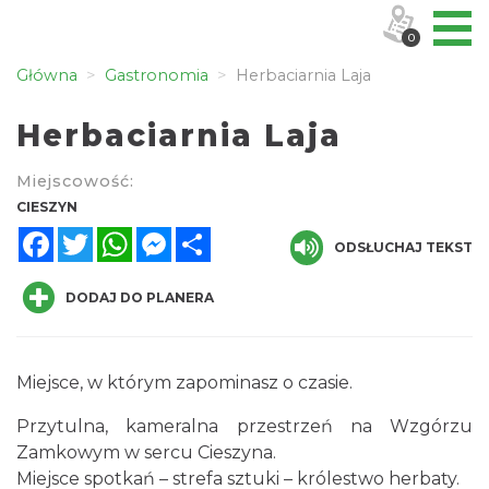
0
Główna
Gastronomia
Herbaciarnia Laja
Herbaciarnia Laja
Miejscowość:
CIESZYN
Facebook
Twitter
WhatsApp
Messenger
Share
ODSŁUCHAJ TEKST
DODAJ DO PLANERA
Miejsce, w którym zapominasz o czasie.
Przytulna, kameralna przestrzeń na Wzgórzu
Zamkowym w sercu Cieszyna.
Miejsce spotkań – strefa sztuki – królestwo herbaty.