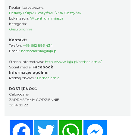
Region turystyczny:
Beskidy i Śląsk Cieszyński, Śląsk Cieszyński
Lokalizacja:
W centrum miasta
Kategoria:
Gastronomia
Kontakt:
Telefon:
+48 662 883 434
Email:
herbaciarnia@laja.pl
Strona internetowa:
http://www.laja.pl/herbaciarnia/
Social media:
Facebook
Informacje ogólne:
Rodzaj obiektu:
Herbaciarnia
DOSTĘPNOŚĆ
Całoroczny
ZAPRASZAMY CODZIENNIE
od 14 do 22
Facebook
Twitter
WhatsApp
Messenger