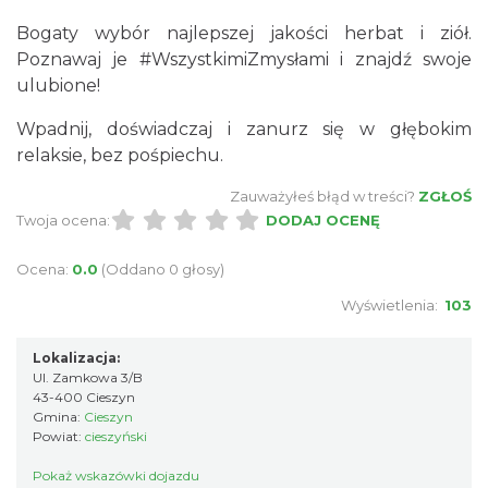
Bogaty wybór najlepszej jakości herbat i ziół.
Poznawaj je #WszystkimiZmysłami i znajdź swoje
ulubione!
Wpadnij, doświadczaj i zanurz się w głębokim
relaksie, bez pośpiechu.
Zauważyłeś błąd w treści?
ZGŁOŚ
Twoja ocena:
DODAJ OCENĘ
Ocena:
0.0
(Oddano 0 głosy)
Wyświetlenia:
103
Lokalizacja:
Ul. Zamkowa 3/B
43-400 Cieszyn
Gmina:
Cieszyn
Powiat:
cieszyński
Pokaż wskazówki dojazdu