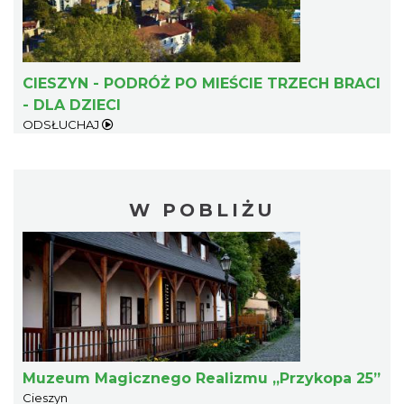
CIESZYN - PODRÓŻ PO MIEŚCIE TRZECH BRACI
- DLA DZIECI
ODSŁUCHAJ
W POBLIŻU
Muzeum Magicznego Realizmu „Przykopa 25”
Cieszyn