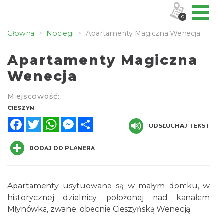
0
Główna
Noclegi
Apartamenty Magiczna Wenecja
Apartamenty Magiczna
Wenecja
Miejscowość:
CIESZYN
Facebook
Twitter
WhatsApp
Messenger
Share
ODSŁUCHAJ TEKST
DODAJ DO PLANERA
Apartamenty usytuowane są w małym domku, w
historycznej dzielnicy położonej nad kanałem
Młynówka, zwanej obecnie Cieszyńską Wenecją.