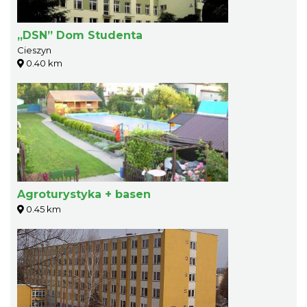
„DSN” Dom Studenta
Cieszyn
0.40 km
Agroturystyka + basen
0.45 km