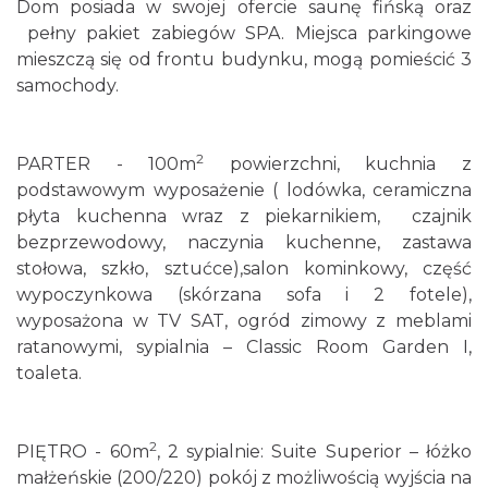
Dom posiada w swojej ofercie saunę fińską oraz
pełny pakiet zabiegów SPA. Miejsca parkingowe
mieszczą się od frontu budynku, mogą pomieścić 3
samochody.
2
PARTER - 100m
powierzchni, kuchnia z
podstawowym wyposażenie ( lodówka, ceramiczna
płyta kuchenna wraz z piekarnikiem, czajnik
bezprzewodowy, naczynia kuchenne, zastawa
stołowa, szkło, sztućce),salon kominkowy, część
wypoczynkowa (skórzana sofa i 2 fotele),
wyposażona w TV SAT, ogród zimowy z meblami
ratanowymi, sypialnia – Classic Room Garden I,
toaleta.
2
PIĘTRO - 60m
, 2 sypialnie: Suite Superior – łóżko
małżeńskie (200/220) pokój z możliwością wyjścia na