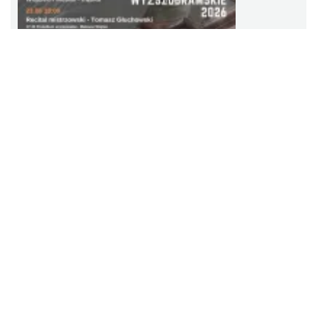
Cieszyn
2026-08-23
0.79 km
Koncert na głos i organy - Paweł Konik &
Maciej Zakrzewski
Cieszyn
2026-09-06
0.79 km
Koncert na głos i organy - Paweł Konik & Maciej Zakrzewski