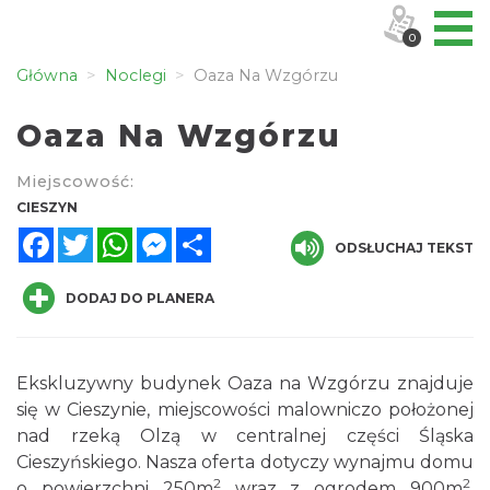
0
Główna
Noclegi
Oaza Na Wzgórzu
Oaza Na Wzgórzu
Miejscowość:
CIESZYN
Facebook
Twitter
WhatsApp
Messenger
Share
ODSŁUCHAJ TEKST
DODAJ DO PLANERA
Ekskluzywny budynek Oaza na Wzgórzu znajduje
się w Cieszynie, miejscowości malowniczo położonej
nad rzeką Olzą w centralnej części Śląska
Cieszyńskiego. Nasza oferta dotyczy wynajmu domu
2
2
o powierzchni 250m
wraz z ogrodem 900m
.