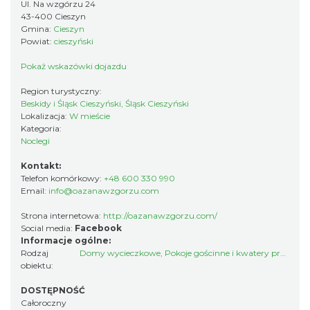
Ul. Na wzgórzu 24
43-400 Cieszyn
Gmina:
Cieszyn
Powiat:
cieszyński
Pokaż wskazówki dojazdu
Region turystyczny:
Beskidy i Śląsk Cieszyński, Śląsk Cieszyński
Lokalizacja:
W mieście
Kategoria:
Noclegi
Kontakt:
Telefon komórkowy:
+48 600 330 990
Email:
info@oazanawzgorzu.com
Strona internetowa:
http://oazanawzgorzu.com/
Social media:
Facebook
Informacje ogólne:
Rodzaj
Domy wycieczkowe
,
Pokoje gościnne i kwatery prywatne
obiektu:
DOSTĘPNOŚĆ
Całoroczny