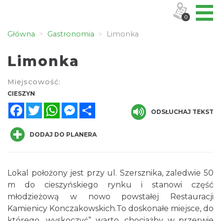
0
Główna
Gastronomia
Limonka
Limonka
Miejscowość:
CIESZYN
Facebook
Twitter
WhatsApp
Messenger
Share
ODSŁUCHAJ TEKST
DODAJ DO PLANERA
Lokal położony jest przy ul. Szersznika, zaledwie 50
m do cieszyńskiego rynku i stanowi część
młodzieżową w nowo powstałej Restauracji
Kamienicy Konczakowskich.To doskonałe miejsce, do
którego „wyskoczyć” warto, chociażby w przerwie