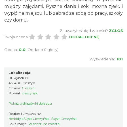
między zajęciami. Pyszne dania i soki można zjeść i
wypić na miejscu lub zabrać ze sobą do pracy, szkoły
czy domu.
Zauważyłeś błąd w treści?
ZGŁOŚ
Twoja ocena:
DODAJ OCENĘ
Ocena:
0.0
(Oddano 0 głosy)
Wyświetlenia:
101
Lokalizacja:
Ul. Rynek 19
43-400 Cieszyn
Gmina:
Cieszyn
Powiat:
cieszyński
Pokaż wskazówki dojazdu
Region turystyczny:
Beskidy i Śląsk Cieszyński, Śląsk Cieszyński
Lokalizacja:
W centrum miasta