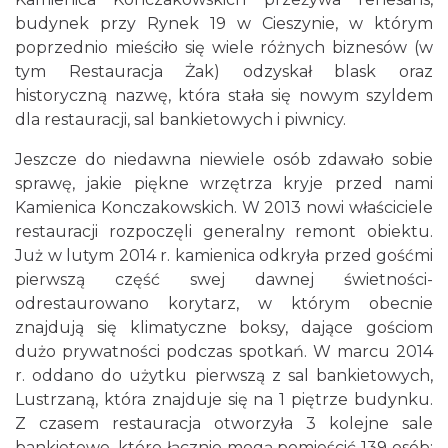
budynek przy Rynek 19 w Cieszynie, w którym
poprzednio mieściło się wiele różnych biznesów (w
tym Restauracja Żak) odzyskał blask oraz
historyczną nazwę, która stała się nowym szyldem
dla restauracji, sal bankietowych i piwnicy.
Jeszcze do niedawna niewiele osób zdawało sobie
sprawę, jakie piękne wrzętrza kryje przed nami
Kamienica Konczakowskich. W 2013 nowi właściciele
restauracji rozpoczęli generalny remont obiektu.
Już w lutym 2014 r. kamienica odkryła przed gośćmi
pierwszą część swej dawnej świetności-
odrestaurowano korytarz, w którym obecnie
znajdują się klimatyczne boksy, dające gościom
dużo prywatności podczas spotkań. W marcu 2014
r. oddano do użytku pierwszą z sal bankietowych,
Lustrzaną, która znajduje się na 1 piętrze budynku.
Z czasem restauracja otworzyła 3 kolejne sale
bankietowe, które łącznie mogą pomieścić 139 osób: