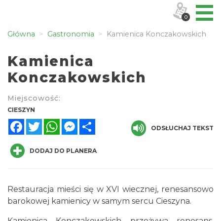
0
Główna
Gastronomia
Kamienica Konczakowskich
Kamienica
Konczakowskich
Miejscowość:
CIESZYN
Facebook
Twitter
WhatsApp
Messenger
Share
ODSŁUCHAJ TEKST
DODAJ DO PLANERA
Restauracja mieści się w XVI wiecznej, renesansowo
barokowej kamienicy w samym sercu Cieszyna.
Kamienica Konczakowskich przeżywa renesans,