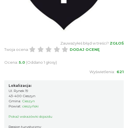
Zauważyłeś błąd w treści?
ZGŁOŚ
Twoja ocena:
DODAJ OCENĘ
Ocena:
5.0
(Oddano 1 głosy)
Wyświetlenia:
621
Lokalizacja:
Ul. Rynek 19
43-400 Cieszyn
Gmina:
Cieszyn
Powiat:
cieszyński
Pokaż wskazówki dojazdu
Region turystyczny: