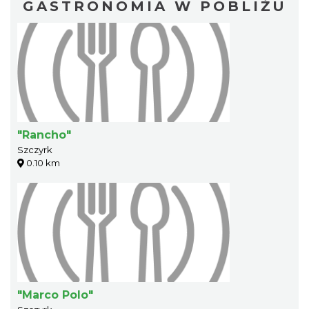
GASTRONOMIA W POBLIŻU
"Rancho"
Szczyrk
0.10 km
"Marco Polo"