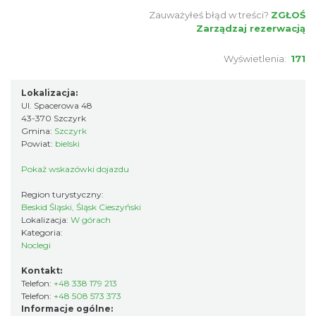
Zauważyłeś błąd w treści?
ZGŁOŚ
Zarządzaj rezerwacją
Wyświetlenia:
171
Lokalizacja:
Ul. Spacerowa 48
43-370 Szczyrk
Gmina:
Szczyrk
Powiat:
bielski
Pokaż wskazówki dojazdu
Region turystyczny:
Beskid Śląski, Śląsk Cieszyński
Lokalizacja:
W górach
Kategoria:
Noclegi
Kontakt:
Telefon:
+48 338 179 213
Telefon:
+48 508 573 373
Informacje ogólne: