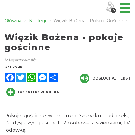
0
Główna
Noclegi
Więzik Bożena - Pokoje Gościnne
Więzik Bożena - pokoje
gościnne
Miejscowość:
SZCZYRK
Facebook
Twitter
WhatsApp
Messenger
Share
ODSŁUCHAJ TEKST
DODAJ DO PLANERA
Pokoje gościnne w centrum Szczyrku, nad rzeką.
Do dyspozycji pokoje 1 i 2 osobowe z łazienkami, TV,
lodówką.