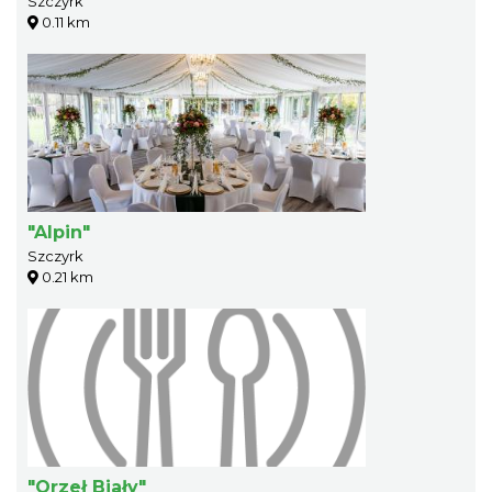
Szczyrk
0.11 km
"Alpin"
Szczyrk
0.21 km
"Orzeł Biały"