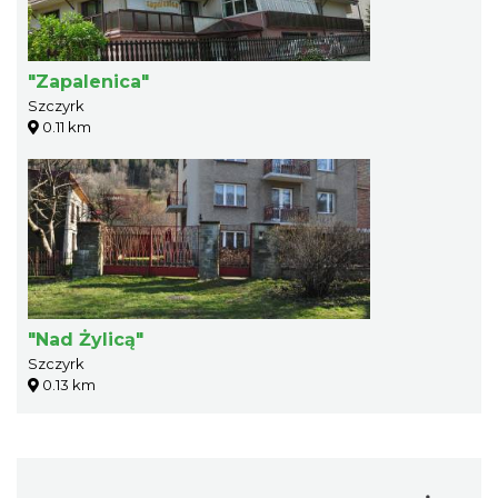
"Zapalenica"
Szczyrk
0.11 km
"Nad Żylicą"
Szczyrk
0.13 km