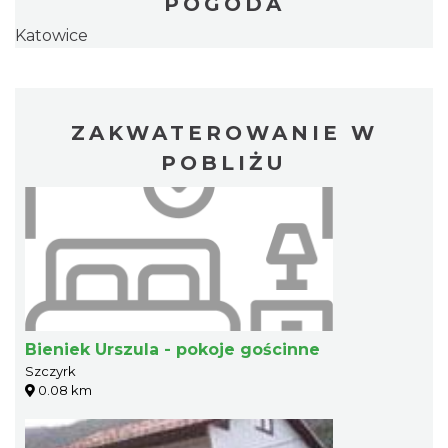
POGODA
Katowice
ZAKWATEROWANIE W
POBLIŻU
Bieniek Urszula - pokoje gościnne
Szczyrk
0.08 km