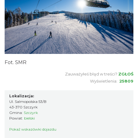
Fot. SMR
Zauważyłeś błąd w treści?
ZGŁOŚ
Wyświetlenia:
25809
Lokalizacja:
Ul. Salmopolska 53/B
43-370 Szczyrk
Gmina:
Szczyrk
Powiat:
bielski
Pokaż wskazówki dojazdu