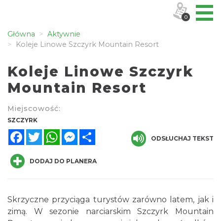
0
Główna
Aktywnie
Koleje Linowe Szczyrk Mountain Resort
Koleje Linowe Szczyrk
Mountain Resort
Miejscowość:
SZCZYRK
Facebook
Twitter
WhatsApp
Messenger
Share
ODSŁUCHAJ TEKST
DODAJ DO PLANERA
Skrzyczne przyciąga turystów zarówno latem, jak i
zimą. W sezonie narciarskim Szczyrk Mountain