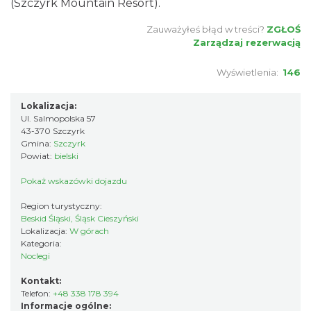
(Szczyrk Mountain Resort).
Zauważyłeś błąd w treści?
ZGŁOŚ
Zarządzaj rezerwacją
Wyświetlenia:
146
Lokalizacja:
Ul. Salmopolska 57
43-370 Szczyrk
Gmina:
Szczyrk
Powiat:
bielski
Pokaż wskazówki dojazdu
Region turystyczny:
Beskid Śląski, Śląsk Cieszyński
Lokalizacja:
W górach
Kategoria:
Noclegi
Kontakt:
Telefon:
+48 338 178 394
Informacje ogólne: