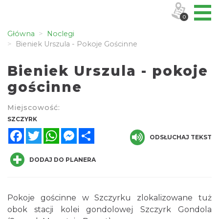
0
Główna
Noclegi
Bieniek Urszula - Pokoje Gościnne
Bieniek Urszula - pokoje
gościnne
Miejscowość:
SZCZYRK
Facebook
Twitter
WhatsApp
Messenger
Share
ODSŁUCHAJ TEKST
DODAJ DO PLANERA
Pokoje gościnne w Szczyrku zlokalizowane tuż
obok stacji kolei gondolowej Szczyrk Gondola