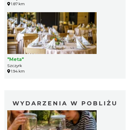
1.87 km
"Meta"
Szczyrk
1.94 km
WYDARZENIA W POBLIŻU