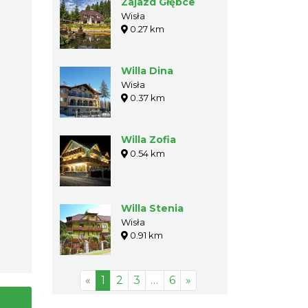
Zajazd Głębce
Wisła
0.27 km
Willa Dina
Wisła
0.37 km
Willa Zofia
0.54 km
Willa Stenia
Wisła
0.91 km
«
1
2
3
…
6
»