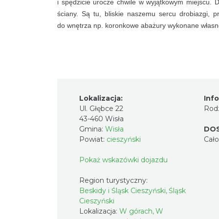
i spędzicie urocze chwile w wyjątkowym miejscu. D
ściany. Są tu, bliskie naszemu sercu drobiazgi, 
do wnętrza np. koronkowe abażury wykonane własnor
Lokalizacja:
Inf
Ul. Głębce 22
Rodz
43-460 Wisła
Gmina:
Wisła
DO
Powiat:
cieszyński
Cał
Pokaż wskazówki dojazdu
Region turystyczny:
Beskidy i Śląsk Cieszyński, Śląsk
Cieszyński
Lokalizacja:
W górach, W