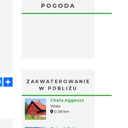
POGODA
atsApp
Messenger
Share
ZAKWATEROWANIE
W POBLIŻU
Chata Aggeusz
Wisła
0.08 km