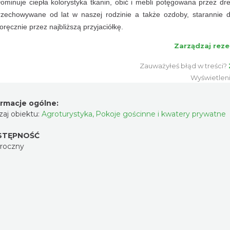
ominuje ciepła kolorystyka tkanin, obić i mebli potęgowana przez dr
przechowywane od lat w naszej rodzinie a także ozdoby, starannie 
ęcznie przez najbliższą przyjaciółkę.
Zarządzaj reze
Zauważyłeś błąd w treści?
Wyświetlen
ormacje ogólne:
aj obiektu:
Agroturystyka
,
Pokoje gościnne i kwatery prywatne
STĘPNOŚĆ
oroczny