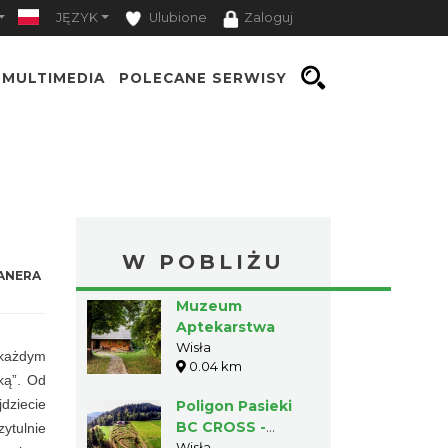
JĘZYK
Ulubione
Zaloguj
MULTIMEDIA
POLECANE SERWISY
W POBLIŻU
ANERA
Muzeum
Aptekarstwa
Wisła
 każdym
0.04 km
ką”. Od
dziecie
Poligon Pasieki
BC CROSS -
zytulnie
Wisła