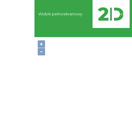
Widok pełnoekranowy:
Noclegi
+
−