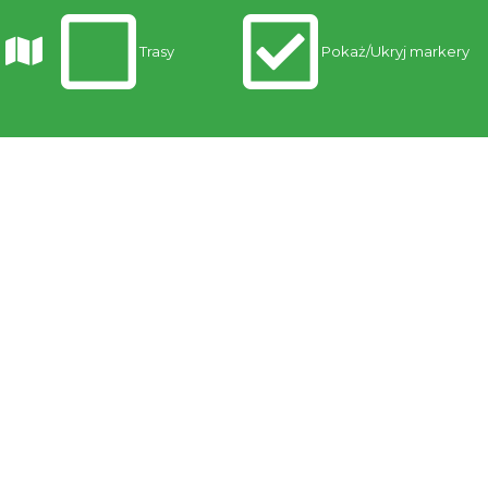
Trasy
Pokaż/Ukryj markery