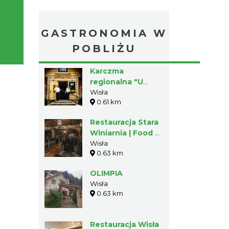
GASTRONOMIA W
POBLIŻU
Karczma
regionalna "U
Karola"
Wisła
0.61 km
Restauracja Stara
Winiarnia | Food &
Wine
Wisła
0.63 km
OLIMPIA
Wisła
0.63 km
Restauracja Wisła