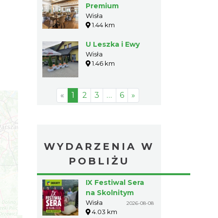
Premium
Wisła
1.44 km
U Leszka i Ewy
Wisła
1.46 km
«
1
2
3
…
6
»
WYDARZENIA W
POBLIŻU
IX Festiwal Sera
na Skolnitym
Wisła
2026-08-08
4.03 km