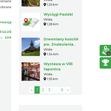
quady i tor
ewniane
1.25 km
offroadowy
dobrane
Wyciągi Pasieki
Wisła
rwacją
1.28 km
ZGŁOŚ
ia:
209
Drewniany kościół
pw. Znalezienia
Krzyża Świętego
Wisła
0
1.34 km
w Wiśle Głębcach
Wystawa w Villi
Japonica
Wisła
1.55 km
«
1
2
3
…
6
»