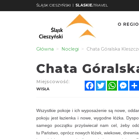
|
ŚLĄSK CIESZYŃSKI
SLASKIE.
TRAVEL
O REGIO
Główna
Noclegi
Chata Góralska Kleszc
Chata Góralsk
Miejscowość:
Facebook
Twitter
WhatsA
Mes
WISŁA
Wszystkie pokoje i ich wyposażenie są nowe, odda
pokoju jest łazienka i nowe, wygodne łóżka. Dysp
samego początku przyświecał nam cel, żeby odda
tu Państwo, oprócz nowych łóżek, wiekowe, drewniane