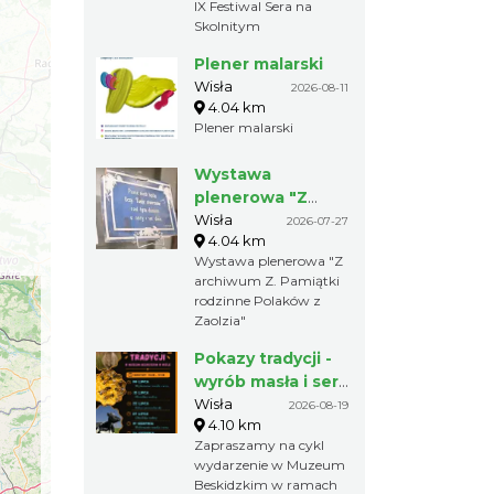
IX Festiwal Sera na
Skolnitym
Plener malarski
Wisła
2026-08-11
4.04 km
Plener malarski
Wystawa
plenerowa "Z
archiwum Z.
Wisła
2026-07-27
4.04 km
Pamiątki rodzinne
Wystawa plenerowa "Z
Polaków z
archiwum Z. Pamiątki
Zaolzia"
rodzinne Polaków z
Zaolzia"
Pokazy tradycji -
wyrób masła i sera
w Muzeum
Wisła
2026-08-19
4.10 km
Beskidzkim
Zapraszamy na cykl
wydarzenie w Muzeum
Beskidzkim w ramach