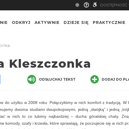
DOSTĘPNOŚĆ
NIE
ODKRYJ
AKTYWNIE
DZIEJE SIĘ
PRAKTYCZNIE
zonka
a Kleszczonka
pp
senger
Share
ODSŁUCHAJ TEKST
DODAJ DO PL
ne do użytku w 2008 roku. Połączyliśmy w nich komfort z tradycją. W
onujemy dwoma studiami dwupokojowymi, jedną „dwójką” i jedną „trój
ć w nich to co lubimy najbardziej – ducha góralskiej chaty. Znaj
 komody, szafy i krzesła, które sprawiają, że poczujecie się w nich pr