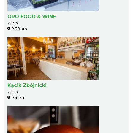
ORO FOOD & WINE
Wisła
0.38 km
Kącik Zbójnicki
Wisła
0.41 km