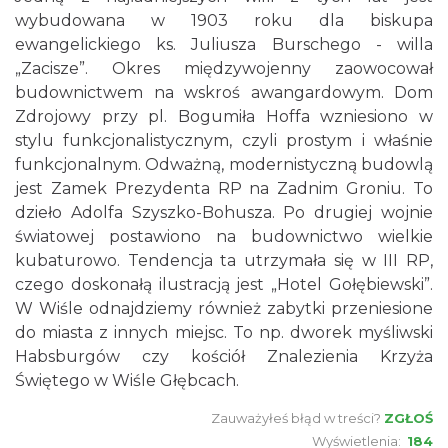
wybudowana w 1903 roku dla biskupa
ewangelickiego ks. Juliusza Burschego - willa
„Zacisze”. Okres międzywojenny zaowocował
budownictwem na wskroś awangardowym. Dom
Zdrojowy przy pl. Bogumiła Hoffa wzniesiono w
stylu funkcjonalistycznym, czyli prostym i właśnie
funkcjonalnym. Odważną, modernistyczną budowlą
jest Zamek Prezydenta RP na Zadnim Groniu. To
dzieło Adolfa Szyszko-Bohusza. Po drugiej wojnie
światowej postawiono na budownictwo wielkie
kubaturowo. Tendencja ta utrzymała się w III RP,
czego doskonałą ilustracją jest „Hotel Gołębiewski”.
W Wiśle odnajdziemy również zabytki przeniesione
do miasta z innych miejsc. To np. dworek myśliwski
Habsburgów czy kościół Znalezienia Krzyża
Świętego w Wiśle Głębcach.
Zauważyłeś błąd w treści?
ZGŁOŚ
Wyświetlenia:
184