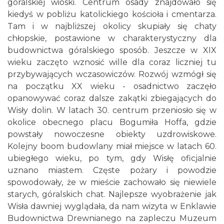
góralskiej wioski. Centrum osady znajdowało się
kiedyś w pobliżu katolickiego kościoła i cmentarza.
Tam i w najbliższej okolicy skupiały się chaty
chłopskie, postawione w charakterystyczny dla
budownictwa góralskiego sposób. Jeszcze w XIX
wieku zaczęto wznosić wille dla coraz liczniej tu
przybywających wczasowiczów. Rozwój wzmógł się
na początku XX wieku - osadnictwo zaczęło
opanowywać coraz dalsze zakątki zbiegających do
Wisły dolin. W latach 30. centrum przeniosło się w
okolice obecnego placu Bogumiła Hoffa, gdzie
powstały nowoczesne obiekty uzdrowiskowe.
Kolejny boom budowlany miał miejsce w latach 60.
ubiegłego wieku, po tym, gdy Wisłę oficjalnie
uznano miastem. Częste pożary i powodzie
spowodowały, że w mieście zachowało się niewiele
starych, góralskich chat. Najlepsze wyobrażenie jak
Wisła dawniej wyglądała, da nam wizyta w Enklawie
Budownictwa Drewnianego na zapleczu Muzeum