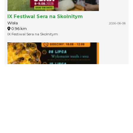
IX Festiwal Sera na Skolnitym
Wisła
2026-08-08
0.96 km
IX Festiwal Sera na Skolnitym
Pokazy tradycji - wyrób masła i sera w
Muzeum Beskidzkim
Wisła
2026-08-19
0.97 km
Zapraszamy na cykl wydarzenie w Muzeum Beskidzkim w ramach
"Pokazów tradycji w Muzeum Beskidzkim w Wiśle".