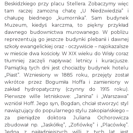
Beskidzkiego przy placu Stellera. Zobaczymy więc
tam raczej zamożną chatę „U Niedźwiedzia” i
chałupę biednego „kumornika”. Sam budynek
Muzeum, kiedyś karczma, to piękny przykład
dawnego budownictwa murowanego. W pobliżu
reprezentują go jeszcze budynki plebanii i dawnej
szkoły ewangelickiej oraz - oczywiście – najokazalsze
w mieście dwa kościoły. W XIX wieku do Wisły coraz
tłumniej zaczęli napływać letnicy i kuracjusze.
Pamiątką tych dni jest chociażby budynek hotelu
„Piast”. Wzniesiony w 1885 roku, przejęty został
wkrótce przez Bogumiła Hoffa i zamieniony w
zakład hydropatyczny (czynny do 1915 roku).
Pierwsze wille letniskowe: „Janina” i „Warszawa”
wzniósł Hoff. Jego syn, Bogdan, chciał stworzyć styl
nawiązujący do popularnego stylu zakopiańskiego –
za pieniądze doktora Juliana Ochorowicza
zbudował np. „Jaskółkę”, „Zofiówkę” i „Placówkę”.
Jedną z najładniejszych willi z tych lat jest