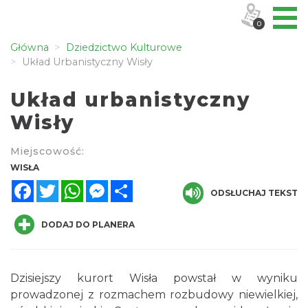
0
Główna
Dziedzictwo Kulturowe
Układ Urbanistyczny Wisły
Układ urbanistyczny
Wisły
Miejscowość:
WISŁA
Facebook
Twitter
WhatsApp
Messenger
Share
ODSŁUCHAJ TEKST
DODAJ DO PLANERA
Dzisiejszy kurort Wisła powstał w wyniku
prowadzonej z rozmachem rozbudowy niewielkiej,