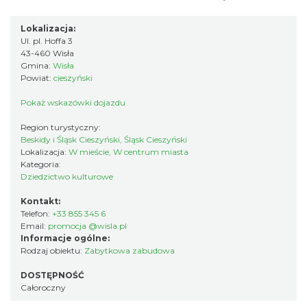
Lokalizacja:
Ul. pl. Hoffa 3
43-460 Wisła
Gmina:
Wisła
Powiat:
cieszyński
Pokaż wskazówki dojazdu
Region turystyczny:
Beskidy i Śląsk Cieszyński, Śląsk Cieszyński
Lokalizacja:
W mieście, W centrum miasta
Kategoria:
Dziedzictwo kulturowe
Kontakt:
Telefon:
+33 855 345 6
Email:
promocja @wisla.pl
Informacje ogólne:
Rodzaj obiektu:
Zabytkowa zabudowa
DOSTĘPNOŚĆ
Całoroczny