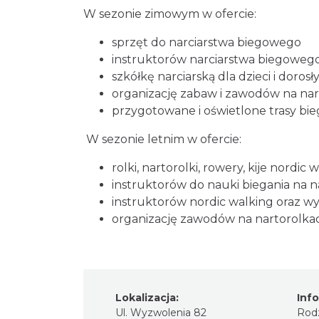
W sezonie zimowym w ofercie:
sprzęt do narciarstwa biegowego
instruktorów narciarstwa biegoweg
szkółkę narciarską dla dzieci i dorosł
organizację zabaw i zawodów na na
przygotowane i oświetlone trasy bi
W sezonie letnim w ofercie:
rolki, nartorolki, rowery, kije nordic 
instruktorów do nauki biegania na 
instruktorów nordic walking oraz wyc
organizację zawodów na nartorolkac
Lokalizacja:
Inf
Ul. Wyzwolenia 82
Rodz