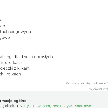
o
ych
rtach biegowych
egowe
walking, dla dzieci i dorosłych
nartorolkach
ieczki z kijkami
h i rolkach
Zauważyłeś błąd w treści?
Wyświetlen
ormacje ogólne:
aj obiektu:
Narty i snowboard
,
Inne rozrywki sportowe