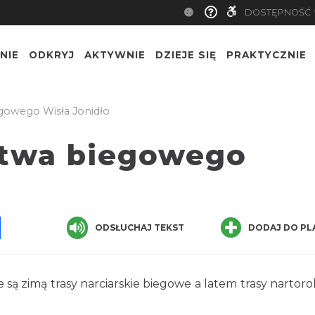
DOSTĘPNOŚĆ
NIE
ODKRYJ
AKTYWNIE
DZIEJE SIĘ
PRAKTYCZNIE
egowego Wisła Jonidło
stwa biegowego
pp
senger
Share
ODSŁUCHAJ TEKST
DODAJ DO PL
 zimą trasy narciarskie biegowe a latem trasy nartor