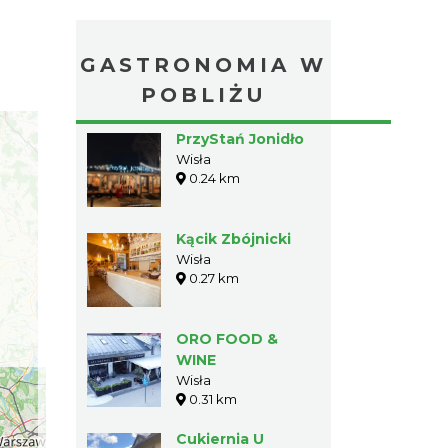
GASTRONOMIA W
POBLIŻU
PrzyStań Jonidło
Wisła
0.24 km
Kącik Zbójnicki
Wisła
0.27 km
ORO FOOD &
WINE
Wisła
0.31 km
Cukiernia U