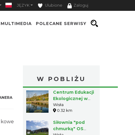
JĘZYK
Ulubione
Zaloguj
MULTIMEDIA
POLECANE SERWISY
W POBLIŻU
Centrum Edukacji
ANERA
Ekologicznej w
Wiśle
Wisła
0.32 km
olkowe
Siłownia "pod
chmurką" OS
Wisła