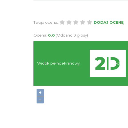
Twoja ocena:
DODAJ OCENĘ
Ocena:
0.0
(Oddano 0 głosy)
Widok pełnoekranowy:
Noclegi
+
−