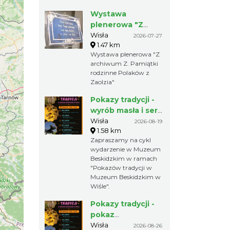
Wystawa
plenerowa "Z
archiwum Z.
Wisła
2026-07-27
1.47 km
Pamiątki rodzinne
Wystawa plenerowa "Z
Polaków z
archiwum Z. Pamiątki
Zaolzia"
rodzinne Polaków z
Zaolzia"
Pokazy tradycji -
wyrób masła i sera
w Muzeum
Wisła
2026-08-19
1.58 km
Beskidzkim
Zapraszamy na cykl
wydarzenie w Muzeum
Beskidzkim w ramach
"Pokazów tradycji w
Muzeum Beskidzkim w
Wiśle".
Pokazy tradycji -
pokaz
pszczelarski w
Wisła
2026-08-26