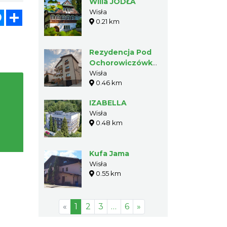
Willa JODŁA
Wisła
atsApp
Messenger
Share
0.21 km
Rezydencja Pod
Ochorowiczówką
B&B
Wisła
0.46 km
IZABELLA
Wisła
0.48 km
Kufa Jama
Wisła
0.55 km
«
1
2
3
…
6
»