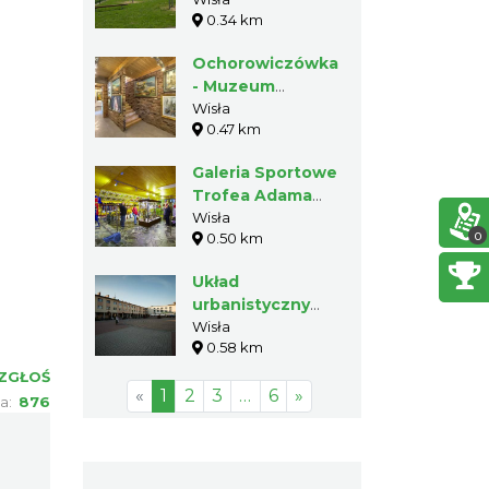
Jonidło
0.34 km
Ochorowiczówka
- Muzeum
Magicznego
Wisła
0.47 km
Realizmu w Wiśle
Galeria Sportowe
Trofea Adama
Małysza
Wisła
0
0.50 km
Układ
urbanistyczny
Wisły
Wisła
0.58 km
ZGŁOŚ
«
1
2
3
…
6
»
ia:
876