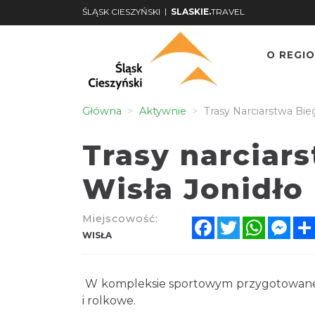
|
ŚLĄSK CIESZYŃSKI
SLASKIE.
TRAVEL
O REGIO
Główna
Aktywnie
Trasy Narciarstwa Bi
Trasy narciar
Wisła Jonidło
Miejscowość:
Facebook
Twitter
WhatsA
Mes
WISŁA
W kompleksie sportowym przygotowane są
i rolkowe.