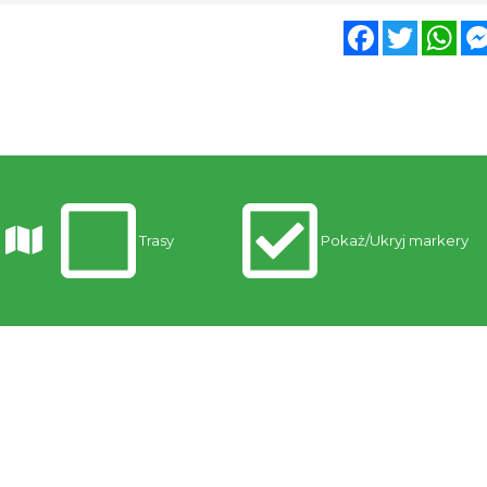
Facebook
Twitter
Wh
Trasy
Pokaż/Ukryj markery