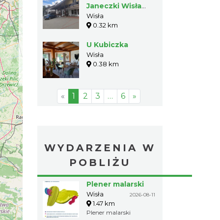
Janeczki Wisła
Oaza
Wisła
0.32 km
U Kubiczka
Wisła
0.38 km
«
1
2
3
…
6
»
WYDARZENIA W
POBLIŻU
Plener malarski
Wisła
2026-08-11
1.47 km
Plener malarski