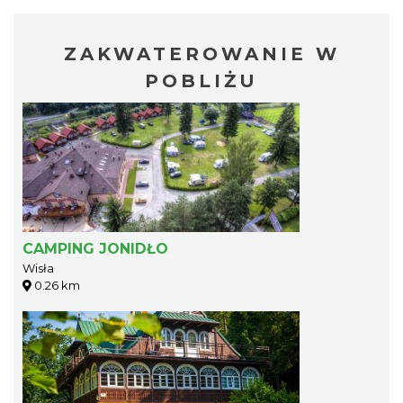
ZAKWATEROWANIE W
POBLIŻU
CAMPING JONIDŁO
Wisła
0.26 km