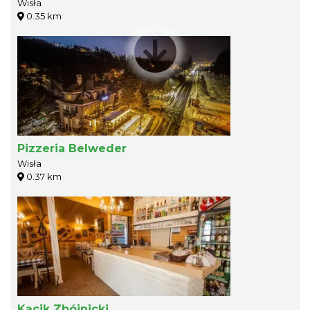
Wisła
0.35 km
Pizzeria Belweder
Wisła
0.37 km
Kącik Zbójnicki