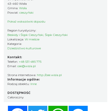
43-460 Wisła
Gmina:
Wisła
Powiat:
cieszyński
Pokaż wskazówki dojazdu
Region turystyczny:
Beskidy i Śląsk Cieszyński, Śląsk Cieszyński
Lokalizacja:
W mieście
Kategoria:
Dziedzictwo kulturowe
Kontakt:
Telefon:
+48 531 485 775
Email:
cee@wisla.pl
Strona internetowa:
http://cee.wisla.pl
Informacje ogólne:
Rodzaj obiektu:
Inne
DOSTĘPNOŚĆ
Całoroczny
Facebook
Twitter
WhatsApp
Messenger