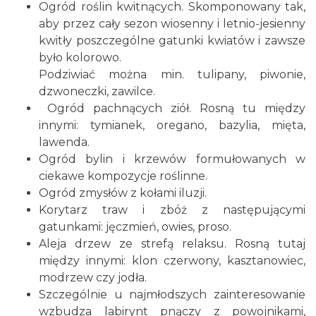
Ogród roślin kwitnących. Skomponowany tak,
aby przez cały sezon wiosenny i letnio-jesienny
kwitły poszczególne gatunki kwiatów i zawsze
było kolorowo.
Podziwiać można min. tulipany, piwonie,
dzwoneczki, zawilce.
Ogród pachnących ziół. Rosną tu między
innymi: tymianek, oregano, bazylia, mięta,
lawenda.
Ogród bylin i krzewów formułowanych w
ciekawe kompozycje roślinne.
Ogród zmysłów z kołami iluzji.
Korytarz traw i zbóż z następującymi
gatunkami: jęczmień, owies, proso.
Aleja drzew ze strefą relaksu. Rosną tutaj
między innymi: klon czerwony, kasztanowiec,
modrzew czy jodła.
Szczególnie u najmłodszych zainteresowanie
wzbudza labirynt pnączy z powojnikami,