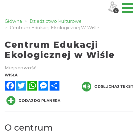
0
Główna
Dziedzictwo Kulturowe
Centrum Edukacji Ekologicznej W Wiśle
Centrum Edukacji
Ekologicznej w Wiśle
Miejscowość:
WISŁA
Facebook
Twitter
WhatsApp
Messenger
Share
ODSŁUCHAJ TEKST
DODAJ DO PLANERA
O centrum