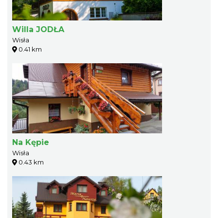
Willa JODŁA
Wisła
0.41 km
Na Kępie
Wisła
0.43 km