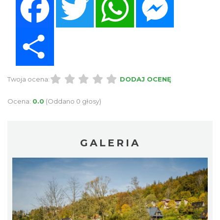
Share
Twoja ocena:
DODAJ OCENĘ
Ocena:
0.0
(Oddano 0 głosy)
GALERIA