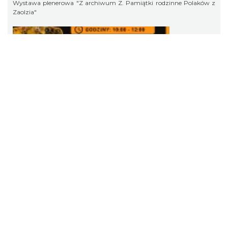
Wystawa plenerowa "Z archiwum Z. Pamiątki rodzinne Polaków z
Zaolzia"
Pokazy tradycji - wyrób masła i sera w
Muzeum Beskidzkim
Wisła
2026-08-19
1.90 km
Zapraszamy na cykl wydarzenie w Muzeum Beskidzkim w ramach
"Pokazów tradycji w Muzeum Beskidzkim w Wiśle".