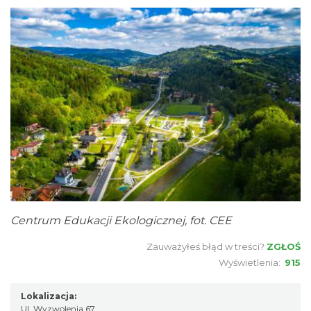
Centrum Edukacji Ekologicznej, fot. CEE
Zauważyłeś błąd w treści?
ZGŁOŚ
Wyświetlenia:
915
Lokalizacja:
Ul. Wyzwolenia 67