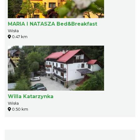
MARIA I NATASZA Bed&Breakfast
Wisła
0.47 km
Willa Katarzynka
Wisła
0.50 km